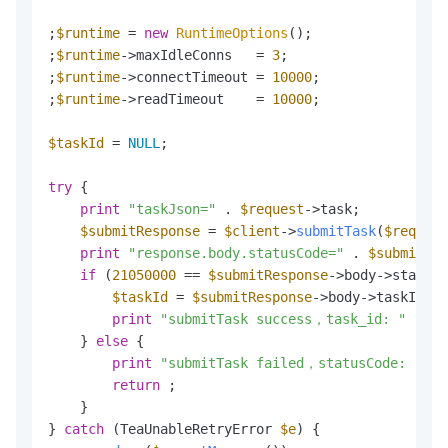
;
$runtime
 = 
new
RuntimeOptions
();

;
$runtime
->maxIdleConns   = 
3
;

;
$runtime
->connectTimeout = 
10000
;

;
$runtime
->readTimeout    = 
10000
;

$taskId
 = 
NULL
;

try
 {

print
"taskJson="
 . 
$request
->task;

$submitResponse
 = 
$client
->
submitTask
(
$request
print
"response.body.statusCode="
 . 
$submitRes
if
 (
21050000
 == 
$submitResponse
->body->statusC
$taskId
 = 
$submitResponse
->body->taskId;

print
"submitTask success，task_id: "
 . 
$t
    } 
else
 {

print
"submitTask failed，statusCode: "
 . 
return
 ;

    }

} 
catch
 (TeaUnableRetryError 
$e
) {
