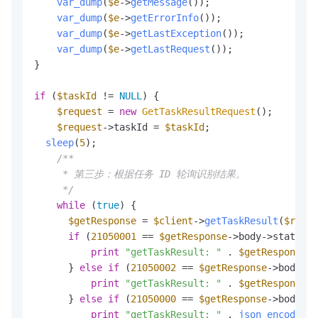
var_dump
(
$e
->
getMessage
());

var_dump
(
$e
->
getErrorInfo
());

var_dump
(
$e
->
getLastException
());

var_dump
(
$e
->
getLastRequest
());

}

if
 (
$taskId
 != 
NULL
) {

$request
 = 
new
GetTaskResultRequest
();

$request
->taskId = 
$taskId
;

sleep
(
5
);

/**

     * 第三步：根据任务 ID 轮询识别结果。

     */
while
 (
true
) {

$getResponse
 = 
$client
->
getTaskResult
(
$reque
if
 (
21050001
 == 
$getResponse
->body->statusCo
print
"getTaskResult: "
 . 
$getResponse
->
      } 
else
if
 (
21050002
 == 
$getResponse
->body->s
print
"getTaskResult: "
 . 
$getResponse
->
      } 
else
if
 (
21050000
 == 
$getResponse
->body->s
print
"getTaskResult: "
 . 
json_encode
(
$g