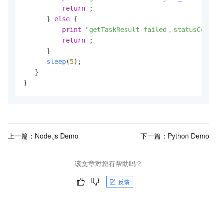
return
 ;

      } 
else
 {

print
"getTaskResult failed，statusCode:
return
 ;

      }

sleep
(
5
);

   }

}
上一篇：
Node.js Demo
下一篇：
Python Demo
该文章对您有帮助吗？
反馈