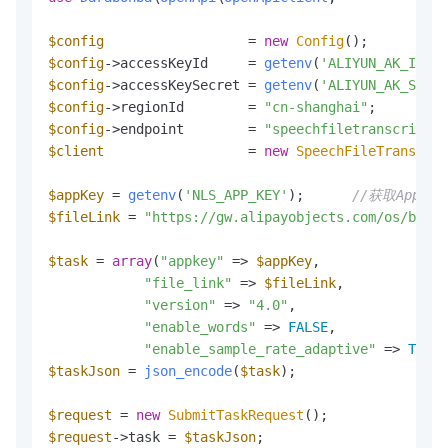
$config
                  = 
new
Config
$config
->accessKeyId     = 
getenv
(
'ALIYUN_AK_ID'
);
$config
->accessKeySecret = 
getenv
(
'ALIYUN_AK_SECRE
$config
->regionId        = 
"cn-shanghai"
$config
->endpoint        = 
"speechfiletranscriberl
$client
                  = 
new
SpeechFileTranscrib
$appKey
 = 
getenv
(
'NLS_APP_KEY'
);      
//获取Appkey
$fileLink
 = 
"https://gw.alipayobjects.com/os/bmw-p
$task
 = 
array
(
"appkey"
 => 
$appKey
,

"file_link"
 => 
$fileLink
,

"version"
 => 
"4.0"
,

"enable_words"
 => 
FALSE
,

"enable_sample_rate_adaptive"
 => 
TRUE
$taskJson
 = 
json_encode
(
$task
);

$request
 = 
new
SubmitTaskRequest
$request
->task = 
$taskJson
;
