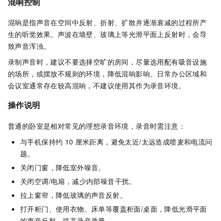
混响控制
混响是指声音在空间中反射、折射、扩散并逐渐衰减的过程所产
生的听觉效果。
声波在墙壁、玻璃上等光滑平面上反射时，会导
致声音浑浊。
录制声音时，建议不要选择空旷的房间，尽量选用配有吸音设施
的场所，或摆放不规则的环境，降低混响影响。日常办公区域和
会议室通常存在较高混响，不建议使用其作为录音环境。
操作说明
普通的卧室是相对常见的理想录音环境，录音时需注意：
与手机保持约
10
厘米距离，避免太近/太远造成喷麦和电流问
题。
关闭门窗，降低室外噪音。
关闭空调/电扇，减少内部噪音干扰。
拉上窗帘，降低玻璃的声音反射。
打开柜门、使用衣物、床单等覆盖柜面/桌面，降低光滑平面
的声音反射，提高录音质量。