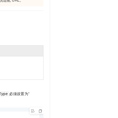
况适配
URL。
必须设置为”
Type