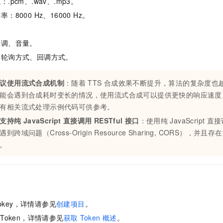
.pcm、.wav、.mp3。
服务生态伙伴
视觉 Coding、空间感知、多模态思考等全面升级
1M上下文，专为长程任务能力而生
云工开物
企业应用
Night Plan 支持 Qwen 3.8-Max
AI 办公
NEW
8000 Hz、16000 Hz。
Red Hat
30+ 款产品免费体验
夜间 5 折，Qwen/Meoo/TokenPlan 客户专享
AI智能应用
科研合作
ERP
堂（旗舰版）
SUSE
智能客服
AI 应用构建
大模型原生
语调、音量。
CRM
2个月
自动承接线索
：轮询方式、回调方式。
建站小程序
Qoder
大模型服务平台百炼-应用模版
OA 办公系统
HOT
NEW
面向真实软件
个人版上线、团队版降价；千问3.8-Max首发发尝鲜
丰富多元化的应用模版和解决方案
力提升
财税管理
模板建站
议使用流式合成机制
：随着
TTS
合成效果不断提升，算法的复杂度也
能会遇到合成耗时变长的情况，使用流式合成可以提供更快的响应速度
万有无界
大模型服务平台百炼-智能体
400电话
定制建站
有相关流式处理示例代码可供参考。
的模型效果
灵活可视化地构建企业级 Agent
方案
广告营销
模板小程序
支持纯
JavaScript
直接调用
RESTful
接口
：使用纯
JavaScript
直接
秒悟
人工智能平台 PAI
遇到跨域问题（Cross-Origin Resource Sharing, CORS），并且存
定制小程序
云端极速 AI 
新一代 AI 视频生成模型，深度适配广告营销等场景
AI Native 的算法工程平台，一站式完成建模、训练、推理服务部署
。
APP 开发
建站系统
AI 应用
10分钟微调：让0.6B模型媲美235B模型
多模态数据信
pkey，详情请参见
创建项目
。
依托云原生高可用架构,实现Dify私有化部署
用1%尺寸在特定领域达到大模型90%以上效果
s Token，详情请参见
获取
Token
概述
。