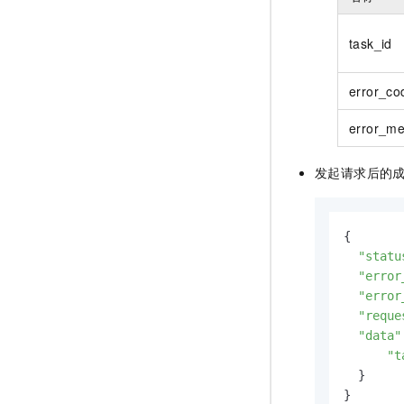
task_id
error_co
error_m
发起请求后的
{

"statu
"error
"error
"reque
"data"
"t
  }

}