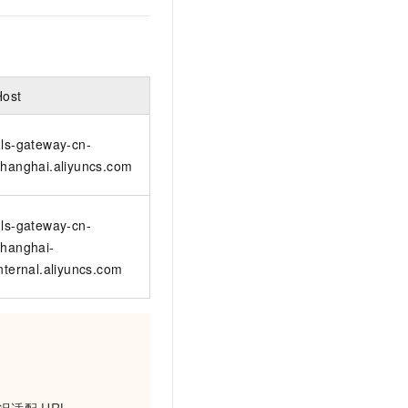
t.diy 一步搞定创意建站
构建大模型应用的安全防护体系
通过自然语言交互简化开发流程,全栈开发支持
通过阿里云安全产品对 AI 应用进行安全防护
Host
nls-gateway-cn-
shanghai.aliyuncs.com
nls-gateway-cn-
shanghai-
nternal.aliyuncs.com