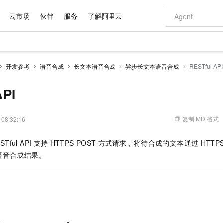
云市场
伙伴
服务
了解阿里云
AI 特惠
数据与 API
成为产品伙伴
企业增值服务
最佳实践
价格计算器
AI 场景体
基础软件
产品伙伴合
阿里云认证
市场活动
配置报价
大模型
开发参考
语音合成
长文本语音合成
异步长文本语音合成
RESTful API
自助选配和估算价格
步到位
域名与网站
智启 AI 普惠权益
产品生态集成认证中心
企业支持计划
云上春晚
Qwen Audio：打造专属 AI 语音助手
千问官方 MaaS 平台，为开发者和 Agent 而生，新用户赠送 1 亿 + tokens 额度
云服务器 EC
一句话生成原生
AI Coding
阿里云Maa
2026 阿里云
为企业打
数据集
Windows
大模型认证
模型
NEW
NEW
格式还原
值低价云产品抢先购
提供智能易用的域名与建站服务
至高享 1亿+免费 tokens，加速 Al 应用落地
Qwen-Audio-3.0-Realtime 端到端实时语音角色扮演
安全可靠、弹
输入一句话想法,
智能编程，一键
API
产品生态伙伴
专家技术服务
云上奥运之旅
弹性计算合作
阿里云中企出
手机三要素
宝塔 Linux
全部认证
价格优势
开源旗舰模型
对象存储 OSS
即刻拥有 DeepSeek-V4-Pro
阿里云 OPC 创新助力计划
云数据库 RD
一键部署幻兽
AI 电商营销
产品生态伙伴工作台
企业增值服务台
云栖战略参考
云存储合作计
云栖大会
身份实名认证
CentOS
训练营
推动算力普惠，释放技术红利
的大模型服务
最高返9万
真正可用的 1M 上下文,一次完成代码全链路开发
轻松解锁专属 DeepSeek-V4-Pro
至高百万元 Token 补贴，加速一人公司成长
稳定、安全、高性价比、高性能的云存储服务
一键购买专属
从图文生成到
复制 MD 格式
 08:32:16
云上的中国
数据库合作计
活动全景
短信
Docker
图片和
自进化智能体
人工智能平台 PAI
5 分钟轻松部署专属 QwenPaw
Token Plan 模型订阅计划
Qoder
高效搭建 AI
AI 广告创作
企业成长
大模型
NEW
HOT
信息公告
STful API
支持
HTTPS POST
方式请求，将待合成的文本通过
HTTP
看见新力量
云网络合作计
OCR 文字识别
JAVA
级电脑
越聪明
证享300元代金券
一站式AI开发、训练和推理服务
Qwen3.8-Max 首发尝鲜，限时加量 10 倍，夜间低至2折
从聊天伙伴进化为能主动干活的本地数字员工
面向真实软件
图文、视频一
Kimi-K3
HappyHors
语音合成结果。
NEW
魔搭 Mode
loud
服务实践
官网公告
Kimi 最新旗舰模型，长程编程与推理利器
让文字生成流
金融模力时刻
Salesforce O
版
发票查验
全能环境
Qoder CN
Claude Code + GStack 打造工程团队
千问办公，限时限量积分加倍
云原生数据库 P
低代码高效构
AI 建站
NEW
作计划
计划
创新中心
魔搭 ModelSc
健康状态
让AI从“聊天伙伴”进化为能干活的“数字员工”
覆盖公网/内网、递归/权威、移动APP等全场景解析服务
安装技能 GStack，拥有专属 AI 工程团队
你的AI工作搭子，覆盖日常办公高频场景
基于千问大模型等，支持代码智能生成、研发智能问答
0 代码专业建
客户案例
天气预报查询
操作系统
Deepseek-v4-pro
HappyHors
态合作计划
态智能体模型
旗舰 MoE 大模型，百万上下文与顶尖推理能力
图生视频，流
Compute
同享
容器服务 Kubernetes 版 ACK
万小智 AI 建站低至 15元/月
云防火墙
AI 短剧/漫剧
快递物流查询
WordPress
成为服务伙
高校合作
式云数据仓库
点，立即开启云上创新
提供一站式管理容器应用的 K8s 服务
送.CN域名，送备案服务码
云原生的云上
AI助力短剧
GLM-5.2
Wan2.7-T
Ubuntu