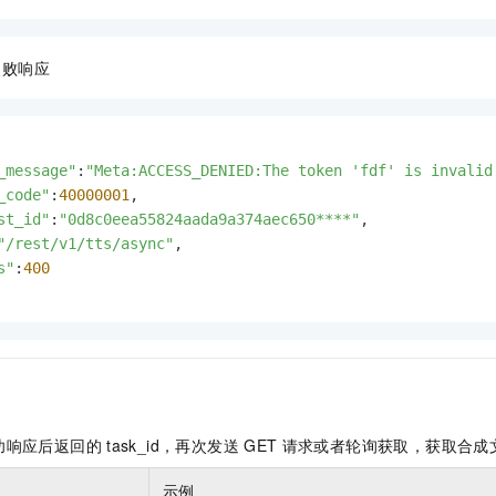
失败响应
_message"
:
"Meta:ACCESS_DENIED:The token 'fdf' is invalid
_code"
:
40000001
,

st_id"
:
"0d8c0eea55824aada9a374aec650****"
,

"/rest/v1/tts/async"
,

s"
:
400
功响应后返回的
task_id，再次发送
GET
请求或者轮询获取，获取合成
示例