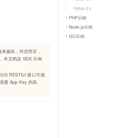
文戏情感细腻自然，动作戏激烈拳拳到肉，实现更强表演能力
支持中英文自由切换，具备更强的噪声鲁棒性
云聚AI 严选权益
SSL 证书
Python 2.x
，一键激活高效办公新体验
精选AI产品，从模型到应用全链提效
PHP示例
堡垒机
AI 用量加速计划
应用
Node.js示例
防火墙
、识别商机，让客服更高效、服务更出色。
新老同享，达量后返
GO示例
千问办公
主机安全
NEW
的智能体编程平台
一站式AI生产力平台
越来越高，对您而言，
AI 应用及服务市场
。本文档及
SDK
示例
伶鹊
企业级人与Agent协作平台，接入和调度多个数字员工
智能客服平台，对话机器人、对话分析、智能外呼
AI 应用
访问
RESTful
接口可能
大模型服务平台百炼 - 全妙
大模型
在泄露
App Key
的风
应用创作平台
多模态内容创作工具，已接入 DeepSeek
自然语言处理
数据标注
机器学习
息提取
与 AI 智能体进行实时音视频通话
从文本、图片、视频中提取结构化的属性信息
构建支持视频理解的 AI 音视频实时通话应用