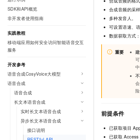
合成音频的格式：
AI 产品 免费试用
网络
安全
云开发大赛
SDK和API概览
合成音频的采样率：
Tableau 订阅
1亿+ 大模型 tokens 和 
非开发者使用指南
可观测
入门学习赛
多种发音人。
中间件
AI空中课堂在线直播课
140+云产品 免费试用
大模型服务
可设置语速、
上云与迁云
产品新客免费试用，最长1
数据库
实践教程
数据获取方式
生态解决方案
千问AI平台-Token Plan
移动端应用如何安全访问智能语音交互
企业出海
大模型ACA认证体验
大数据计算
服务
助力企业全员 AI 认知与能
行业生态解决方案
重要
建
政企业务
媒体服务
可
千问AI平台-模型体验
开发者生态解决方案
开发参考
中
在线体验全尺寸、多种模态
企业服务与云通信
语音合成CosyVoice大模型
AI 开发和 AI 应用解决
不
Happy 系列大模型
语音合成
会
域名与网站
险
语音合成
终端用户计算
长文本语音合成
Serverless
大模型解决方案
实时长文本语音合成
前提条件
异步长文本语音合成
开发工具
快速部署 Dify，高效搭建 
已获取项目
Ap
接口说明
迁移与运维管理
已获取
Acces
RESTful API