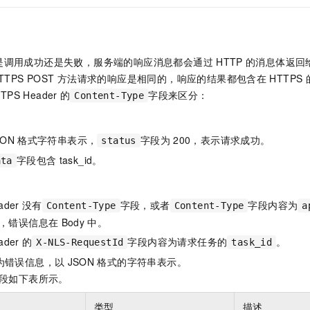
是调用成功还是失败，服务端的响应消息都会通过
HTTP
的消息体返回
TTPS POST
方法请求的响应是相同的，响应的结果都包含在
HTTPS
TPS Header
的
字段来区分：
Content-Type
SON
格式字符串表示，
字段为
200，表示请求成功。
status
字段包含
task_id。
ata
ader
没有
字段，或者
字段内容为
Content-Type
Content-Type
a
，错误信息在
Body
中。
ader
的
字段内容为请求任务的
。
X-NLS-RequestId
task_id
为错误信息，以
JSON
格式的字符串表示。
段如下表所示。
类型
描述