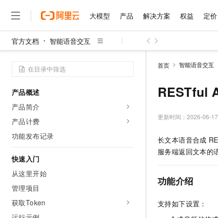
大模型
产品
解决方案
权益
定价
官方文档
智能语音交互
大模型
产品
解决方案
权益
定价
云市场
伙伴
服务
了解阿里云
精选产品
精选解决方案
普惠上云
产品定价
精选商城
成为销售伙伴
售前咨询
为什么选择阿里云
千问AI平台
智能语音交互
首页
了解云产品的定价详情
大模型服务平台百炼
睿译宝，AI翻译排版一
普惠上云 官方力荐
分销伙伴
在线服务
网站建设
什么是云计算
大
大模型服务与应用平台
上传文档即自动完成翻译和
云服务器38元/年起，超
RESTful 
产品概述
咨询伙伴
多端小程序
技术领先
云上成本管理
售后服务
千问大模型
GLM-5.2：长任务时代
官方推荐返现计划
大模型
产品简介
大模型
精选产品
精选解决方案
Salesforce 国际版订阅
稳定可靠
管理和优化成本
多元化、高性能、安全可靠
推荐新用户得奖励，单订单
更新时间：
2026-06-17
销售伙伴合作计划
产品计费
自助服务
友盟天域
安全合规
人工智能与机器学习
AI
文本生成
无影云电脑
Hermes Agent，打造
云工开物
功能发布记录
长文本语音合成
RE
无影生态合作计划
在线服务
观测云
分析师报告
随时随地安全接入的云上超
自主进化，持久记忆，越用
高校专属算力普惠，学生认
计算
互联网应用开发
Qwen3.8-Max
服务端返回文本的
HOT
Salesforce On Alibaba C
工单服务
快速入门
智能体时代全能旗舰模型
Tuya 物联网平台阿里云
研究报告与白皮书
云解析DNS
快速拥有专属 OpenClaw
Consulting Partner 合
大数据
容器
从这里开始
免费试用
短信专区
功能介绍
蓝凌 OA
Qwen3.7-Plus
AI 大模型销售与服务生
管理项目
现代化应用
存储
天池大赛
能看、能想、能动手的多模
云原生大数据计算服务 Max
解决方案免费试用 新老
电子合同
获取Token
支持如下设置：
面向分析的企业级SaaS模
最高领取价值200元试用
安全
网络与CDN
AI 算法大赛
Qwen3-VL-Plus
畅捷通
运行示例