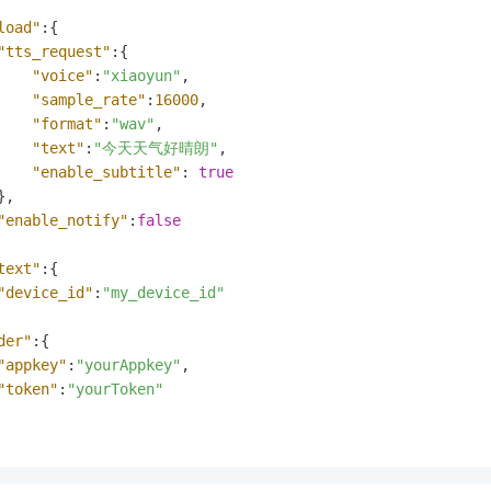
load"
:
{
"tts_request"
:
{
"voice"
:
"xiaoyun"
,
"sample_rate"
:
16000
,
"format"
:
"wav"
,
"text"
:
"今天天气好晴朗"
,
"enable_subtitle"
:
true
}
,
"enable_notify"
:
false
text"
:
{
"device_id"
:
"my_device_id"
der"
:
{
"appkey"
:
"yourAppkey"
,
"token"
:
"yourToken"