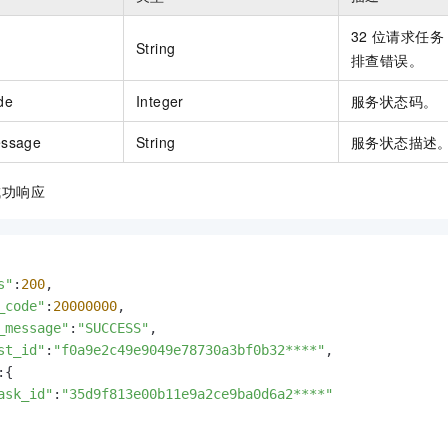
32
位请求任务
String
排查错误。
de
Integer
服务状态码。
essage
String
服务状态描述
成功响应
s"
:
200
,

_code"
:
20000000
,

_message"
:
"SUCCESS"
,

st_id"
:
"f0a9e2c49e9049e78730a3bf0b32****"
,

:{

ask_id"
:
"35d9f813e00b11e9a2ce9ba0d6a2****"