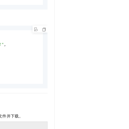
!"
,

文件并下载。