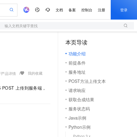
文档
备案
控制台
注册
登录
输入文档关键字查找
验
作计划
器
AI 活动
专业服务
服务伙伴合作计划
开发者社区
加入我们
服务平台百炼
阿里云 OPC 创新助力计划
本页导读
（1）
一站式生成采购清单，支持单品或批量购买
S
可编辑精美 PPT 文稿
S产品伙伴计划（繁花）
峰会
造的大模型服务与应用开发平台
轻量应用服务器
Agency Agents：拥有专属领域专家
AI 生产力先锋
Al MaaS 服务伙伴赋能合作
域名
博文
Careers
至高可申请百万元
功能介绍
性可伸缩的云计算服务
 轻松生成专业的 PPT
开启高性价比 AI 编程新体验
先锋实践拓展 AI 生产力的边界
快速构建应用程序和网站，即刻迈出上云第一步
多领域专家智能体,一键组建 AI 虚拟交付团队
Token 补贴，五大权
计划
海大会
伙伴信用分合作计划
商标
问答
社会招聘
前提条件
益加速 OPC 成功
S
帕鲁游戏服务器
数字证书管理服务（原SSL证书）
HappyHorse 打造一站式影视创作平台
飞天发布时刻
HOT
划
备案
电子书
校园招聘
服务地址
联机服务器，轻松开启游戏
视频创作，一键激活电商全链路生产力
全托管，含MySQL、PostgreSQL、SQL Server、MariaDB多引擎
实现全站HTTPS，呈现可信的WEB访问
所见，即是所愿
可视化编排打通从文字构思到成片全链路闭环
我的收藏
产品详情
更多支持
划
公司注册
镜像站
POST方法上传文本
视频生成
语音识别与合成
 智能体与工作流应用
短信服务
漫剧工坊：一站式动画创作平台
AI 实训营
S POST
上传到服务端，
合作伙伴培训与认证
请求响应
划
上云迁移
的智能体编程平台
站生成，高效打造优质广告素材
通过阿里云百炼高效搭建AI应用,助力高效开发
快速生产连贯的高质量长漫剧
从基础到进阶，Agent 创客手把手教你
国内短信简单易用，安全可靠，秒级触达，全球覆盖200+国家和地区。
e-1.1-T2V
Qwen3-TTS-Flash
lScope
我要反馈
查询合作伙伴
获取合成结果
畅细腻的高质量视频
离线语音合成大模型，多语言方言自适应，低延迟高稳定
n Alibaba Cloud ISV 合作
代维服务
olarDB
建企业门户网站
大数据开发治理平台 DataWorks
10 分钟搭建微信、支付宝小程序
服务状态码
创新加速
ope
登录合作伙伴管理后台
我要建议
站，无忧落地极速上线
以可视化方式快速构建移动和 PC 门户网站
100%兼容MySQL、PostgreSQL，兼容Oracle，支持集中和分布式
高效部署网站，快速应用到小程序
Data Agent 驱动的一站式 Data+AI 开发治理平台
e-1.1-I2V
Cosyvoice-V3-Flash
Java示例
安全
畅自然，细节丰富
高表现力语音合成大模型，语音克隆听感自然
我要投诉
上云场景组合购
伴
Python示例
边界网络安全防护产品
漫剧创作，剧本、分镜、视频高效生成
覆盖90%+业务场景，专享组合折扣价
2V
VPN
Fun-ASR
Python 3.x