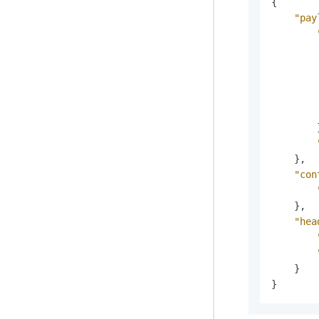
{
"pay
}
,
"con
}
,
"hea
}
}