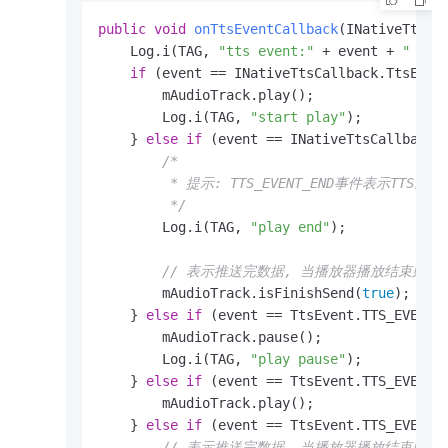
public
void
onTtsEventCallback
(INativeTtsCa
    Log.i(TAG, 
"tts event:"
 + event + 
" tas
if
 (event == INativeTtsCallback.TtsEvent
        mAudioTrack.play();

        Log.i(TAG, 
"start play"
);

    } 
else
if
 (event == INativeTtsCallback.T
/*

         * 提示: TTS_EVENT_END事件
         */
        Log.i(TAG, 
"play end"
);

// 表示推送完数据, 当播放器播放结束则会有p
        mAudioTrack.isFinishSend(
true
);

    } 
else
if
 (event == TtsEvent.TTS_EVENT_P
        mAudioTrack.pause();

        Log.i(TAG, 
"play pause"
);

    } 
else
if
 (event == TtsEvent.TTS_EVENT_R
        mAudioTrack.play();

    } 
else
if
 (event == TtsEvent.TTS_EVENT_E
// 表示推送完数据, 当播放器播放结束则会有p