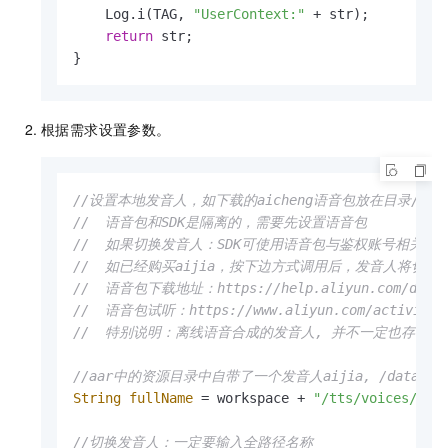
    Log.i(TAG, 
"UserContext:"
 + str);

return
 str;

}
根据需求设置参数。
//设置本地发音人，如下载的aicheng语音包放在目录/sdcard/
//  语音包和SDK是隔离的，需要先设置语音包
//  如果切换发音人：SDK可使用语音包与鉴权账号相关
//  如已经购买aijia，按下边方式调用后，发音人将切为ai
//  语音包下载地址：https://help.aliyun.com/docume
//  语音包试听：https://www.aliyun.com/activity/i
//  特别说明：离线语音合成的发音人, 并不一定也存在
//aar中的资源目录中自带了一个发音人aijia, /data/user/0/m
String
fullName
=
 workspace + 
"/tts/voices/"
 + 
//切换发音人：一定要输入全路径名称