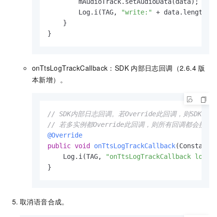
        mAudioTrack.setAudioData(data);

        Log.i(TAG, 
"write:"
 + data.length);

    }

}
onTtsLogTrackCallback：SDK
内部日志回调（2.6.4
版
本新增）。
// SDK内部日志回调。若Override此回调，则SD
// 若多实例都Override此回调，则所有回调都会接收
@Override
public
void
onTtsLogTrackCallback
(Constants
    Log.i(TAG, 
"onTtsLogTrackCallback log l
}
取消语音合成。