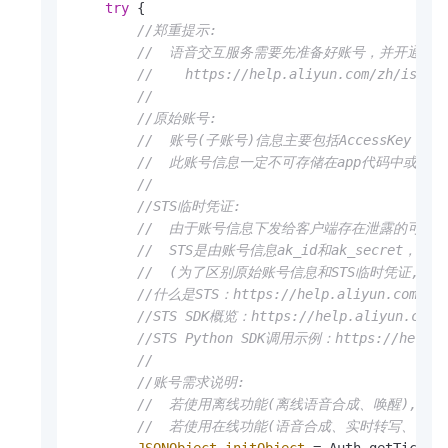
try
 {

//郑重提示:
//  语音交互服务需要先准备好账号，并开通相
//    https://help.aliyun.com/zh/isi/g
//
//原始账号:
//  账号(子账号)信息主要包括AccessKey ID(后
//  此账号信息一定不可存储在app代码中或
//
//STS临时凭证:
//  由于账号信息下发给客户端存在泄露的可能，阿里云
//  STS是由账号信息ak_id和ak_secret，通过请
//  (为了区别原始账号信息和STS临时凭证, 命
//什么是STS：https://help.aliyun.com/zh/r
//STS SDK概览：https://help.aliyun.com/z
//STS Python SDK调用示例：https://help.ali
//
//账号需求说明:
//  若使用离线功能(离线语音合成、唤醒), 则必须app_k
//  若使用在线功能(语音合成、实时转写、一句话识
JSONObject
initObject
=
 Auth.getTicket(