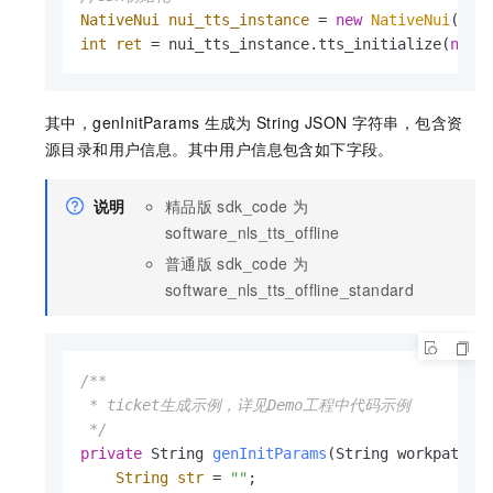
NativeNui
nui_tts_instance
=
new
NativeNui
int
ret
=
 nui_tts_instance.tts_initialize(
new
其中，genInitParams
生成为
String JSON
字符串，包含资
源目录和用户信息。其中用户信息包含如下字段。
说明
精品版
sdk_code
为
software_nls_tts_offline
普通版
sdk_code
为
software_nls_tts_offline_standard
/**

 * ticket生成示例，详见Demo工程中代码示例

 */
private
 String 
genInitParams
(String workpath)
 {
String
str
=
""
;
