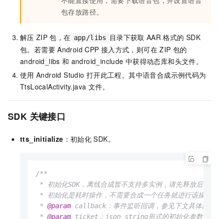
不能直接使用，需要下载语音包，并设置语音
包存放路径。
解压
ZIP
包，在
目录下获取
AAR
格式的
SDK
app/libs
包。若需要
Android CPP
接入方式，则可在
ZIP
包的
android_libs
和
android_include
中获得动态库和头文件。
使用
Android Studio
打开此工程。其中语音合成示例代码为
TtsLocalActivity.java
文件。
SDK
关键接口
tts_initialize
：初始化
SDK。
/**

 * 初始化SDK，离线合成暂不支持多实例，请先释放后再次
 * 初始化是耗时操作，不需要合成一个任务就进行该操作；
 * 
@param
 callback：事件监听回调，参见下文具体回调。
 * 
@param
 ticket：json string形式的初始化参数，参见下方