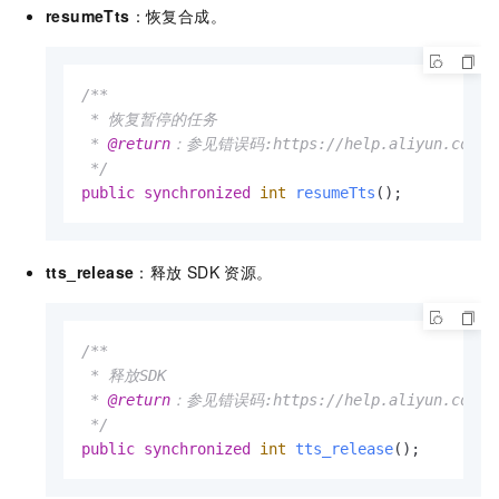
resumeTts
：恢复合成。
/**

 * 恢复暂停的任务

 * 
@return
：参见错误码:https://help.aliyun.com/doc
 */
public
synchronized
int
resumeTts
()
;
tts_release
：释放
SDK
资源。
/**

 * 释放SDK

 * 
@return
：参见错误码:https://help.aliyun.com/doc
 */
public
synchronized
int
tts_release
()
;