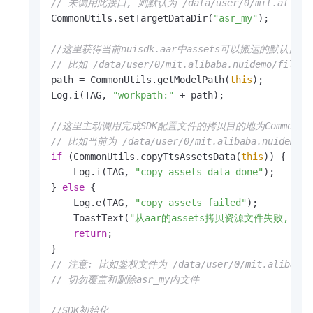
// 未调用此接口, 则默认为 /data/user/0/mit.alibaba.
CommonUtils.setTargetDataDir(
"asr_my"
);

//这里获得当前nuisdk.aar中assets可以搬运的默认目的
// 比如 /data/user/0/mit.alibaba.nuidemo/files/
path = CommonUtils.getModelPath(
this
);

Log.i(TAG, 
"workpath:"
 + path);

//这里主动调用完成SDK配置文件的拷贝目的地为CommonUtils.g
// 比如当前为 /data/user/0/mit.alibaba.nuidemo/f
if
 (CommonUtils.copyTtsAssetsData(
this
)) {

    Log.i(TAG, 
"copy assets data done"
);

} 
else
 {

    Log.e(TAG, 
"copy assets failed"
);

    ToastText(
"从aar的assets拷贝资源文件失败,
return
;

// 注意: 比如鉴权文件为 /data/user/0/mit.alibaba.nu
// 切勿覆盖和删除asr_my内文件
//SDK初始化