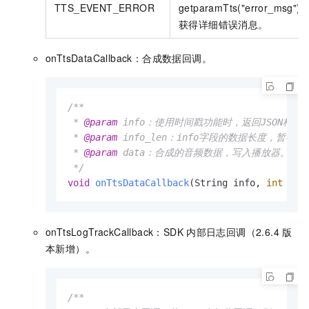
TTS_EVENT_ERROR
getparamTts("error_msg")
获得详细错误消息。
onTtsDataCallback：合成数据回调。
/**

 * 
@param
 info：使用时间戳功能时，返回JSON格式
 * 
@param
 info_len：info字段的数据长度，暂不使
 * 
@param
 data：合成的音频数据，写入播放器。

 */
void
onTtsDataCallback
(String info, 
int
 inf
onTtsLogTrackCallback：SDK
内部日志回调（2.6.4
版
本新增）。
/**
