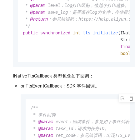
 * 
@param
 level：log打印级别，值越小打印越多。

 * 
@param
 save_log：是否保存log为文件，存储目录为
 * 
@return
：参见错误码：https://help.aliyun.com/doc
 */
public
synchronized
int
tts_initialize
(INativeT
                                       String t
final
 C
boolean
INativeTtsCallback
类型包含如下回调：
onTtsEventCallback：SDK
事件回调。
/**

 * 事件回调

 * 
@param
 event：回调事件，参见如下事件列表。

 * 
@param
 task_id：请求的任务ID。

 * 
@param
 ret_code：参见错误码，出现TTS_EVENT_ER