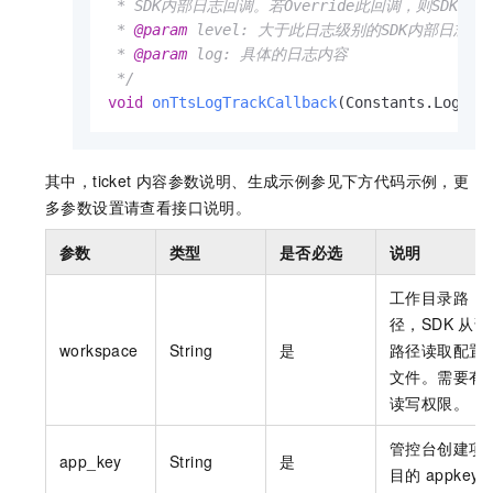
 * SDK内部日志回调。若Override此回调，则SD
 * 
@param
 level: 大于此日志级别的SDK内部日志将
 * 
@param
 log: 具体的日志内容

 */
void
onTtsLogTrackCallback
(Constants.LogLev
其中，ticket
内容参数说明、生成示例参见下方代码示例，更
多参数设置请查看接口说明。
参数
类型
是否必选
说明
工作目录路
径，SDK
从该
workspace
String
是
路径读取配置
文件。需要有
读写权限。
管控台创建项
app_key
String
是
目的
appkey