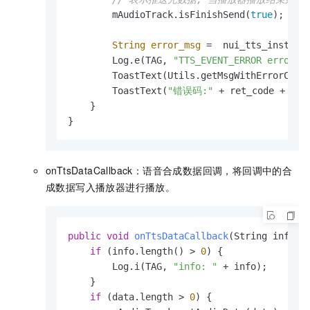
        mAudioTrack.isFinishSend(
true
);

String
error_msg
=
  nui_tts_instanc
        Log.e(TAG, 
"TTS_EVENT_ERROR error_c
        ToastText(Utils.getMsgWithErrorCode
        ToastText(
"错误码:"
 + ret_code + 
" 
    }

}
onTtsDataCallback：语音合成数据回调，将回调中的合
成数据写入播放器进行播放。
public
void
onTtsDataCallback
(String info, 
if
 (info.length() > 
0
) {

        Log.i(TAG, 
"info: "
 + info);

    }

if
 (data.length > 
0
) {
