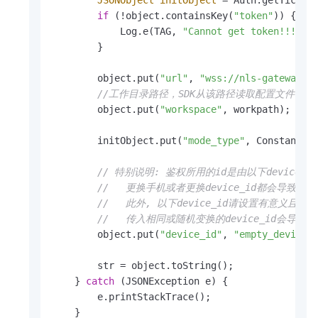
if
 (!object.containsKey(
"token"
)) {

            Log.e(TAG, 
"Cannot get token!!!"
);

        }

        object.put(
"url"
, 
"wss://nls-gateway.c
//工作目录路径，SDK从该路径读取配置文件
        object.put(
"workspace"
, workpath); 
//
        initObject.put(
"mode_type"
, Constants.
// 特别说明: 鉴权所用的id是由以下devic
//   更换手机或者更换device_id都会导致重
//   此外, 以下device_id请设置有意义且具
//   传入相同或随机变换的device_id会导
        object.put(
"device_id"
, 
"empty_device_
        str = object.toString();

    } 
catch
 (JSONException e) {

        e.printStackTrace();

    }
