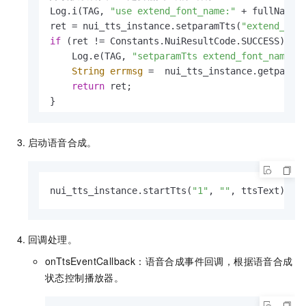
Log.i(TAG, 
"use extend_font_name:"
 + fullName);
ret = nui_tts_instance.setparamTts(
"extend_fon
if
 (ret != Constants.NuiResultCode.SUCCESS) {

    Log.e(TAG, 
"setparamTts extend_font_name "
String
errmsg
=
  nui_tts_instance.getparam
return
 ret;

}

//  设置发音人对应的语音合成采样率, 设置后也请设置
启动语音合成。
nui_tts_instance.setparamTts(
"sample_rate"
, 
"1
// 调整语速
nui_tts_instance.startTts(
"1"
, 
""
, ttsText);
// nui_tts_instance.setparamTts("speed_level",
// 调整音调
// nui_tts_instance.setparamTts("pitch_level",
// 调整音量
回调处理。
// nui_tts_instance.setparamTts("volume", "1.0
onTtsEventCallback：语音合成事件回调，根据语音合成
状态控制播放器。