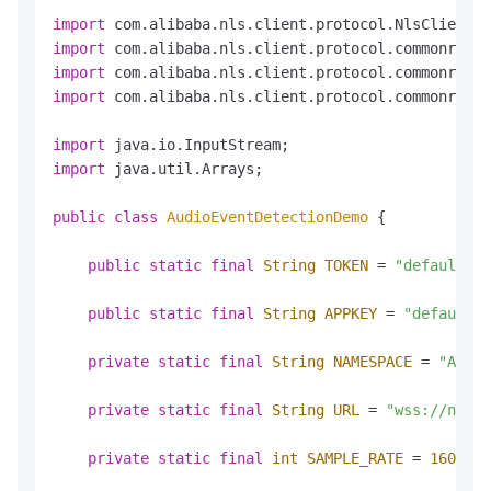
import
import
import
import
 com.alibaba.nls.client.protocol.commonreque
import
import
 java.util.Arrays;

public
class
AudioEventDetectionDemo
 {

public
static
final
String
TOKEN
=
"default"
; 
public
static
final
String
APPKEY
=
"default"
;
private
static
final
String
NAMESPACE
=
"Audio
private
static
final
String
URL
=
"wss://nls-g
private
static
final
int
SAMPLE_RATE
=
16000
;
