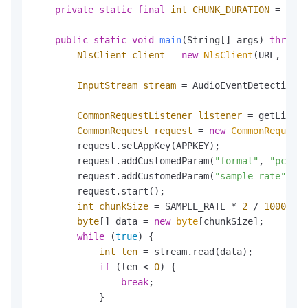
private
static
final
int
CHUNK_DURATION
=
200
;

public
static
void
main
(String[] args)
throws
 
NlsClient
client
=
new
NlsClient
(URL, TOKE
InputStream
stream
=
 AudioEventDetectionDe
CommonRequestListener
listener
=
 getListen
CommonRequest
request
=
new
CommonRequest
(
        request.setAppKey(APPKEY);

        request.addCustomedParam(
"format"
, 
"pcm"
);

        request.addCustomedParam(
"sample_rate"
, 
16
        request.start();

int
chunkSize
=
 SAMPLE_RATE * 
2
 / 
1000
 * C
byte
[] data = 
new
byte
[chunkSize];

while
 (
true
) {

int
len
=
 stream.read(data);

if
 (len < 
0
) {

break
;

            }
