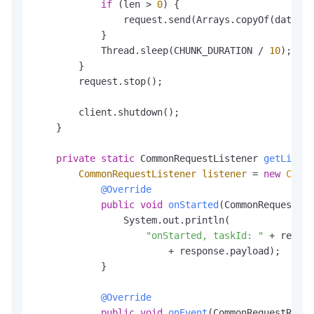
if
 (len > 
0
) {

                request.send(Arrays.copyOf(data, l
            }

            Thread.sleep(CHUNK_DURATION / 
10
);

        }

        request.stop();

        client.shutdown();

    }

private
static
 CommonRequestListener 
getListen
CommonRequestListener
listener
=
new
Commo
@Override
public
void
onStarted
(CommonRequestRes
                System.out.println(

"onStarted, taskId: "
 + respon
                        + response.payload);

            }

@Override
public
void
onEvent
(CommonRequestRespo