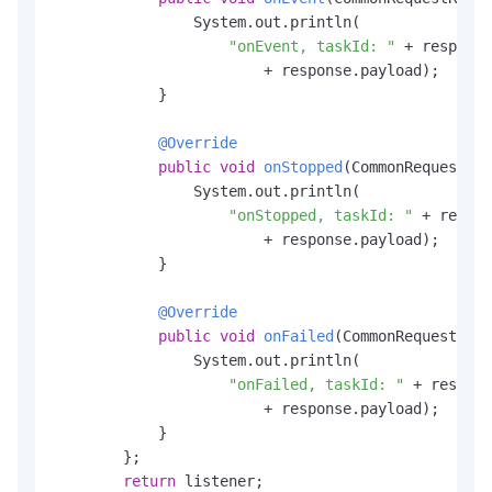
                System.out.println(

"onEvent, taskId: "
 + response
                        + response.payload);

            }

@Override
public
void
onStopped
(CommonRequestRes
                System.out.println(

"onStopped, taskId: "
 + respon
                        + response.payload);

            }

@Override
public
void
onFailed
(CommonRequestResp
                System.out.println(

"onFailed, taskId: "
 + respons
                        + response.payload);

            }

        };

return
 listener;
