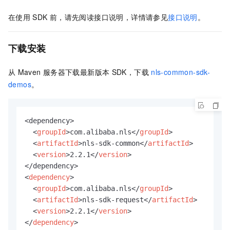
在使用
SDK
前，请先阅读接口说明，详情请参见
接口说明
。
下载安装
从
Maven
服务器下载最新版本
SDK，下载
nls-common-sdk-
demos
。
<dependency>

<
groupId
>
com.alibaba.nls
</
groupId
>
<
artifactId
>
nls-sdk-common
</
artifactId
>
<
version
>
2.2.1
</
version
>
<
dependency
>
<
groupId
>
com.alibaba.nls
</
groupId
>
<
artifactId
>
nls-sdk-request
</
artifactId
>
<
version
>
2.2.1
</
version
>
</
dependency
>