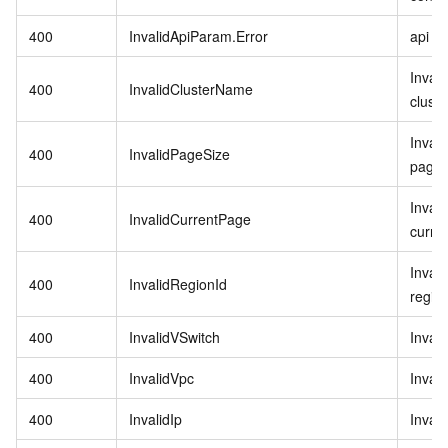
400
InvalidApiParam.Error
api pa
Inval
400
InvalidClusterName
clust
Inval
400
InvalidPageSize
pageS
Inval
400
InvalidCurrentPage
curre
Inval
400
InvalidRegionId
region
400
InvalidVSwitch
Inval
400
InvalidVpc
Inval
400
InvalidIp
Invali