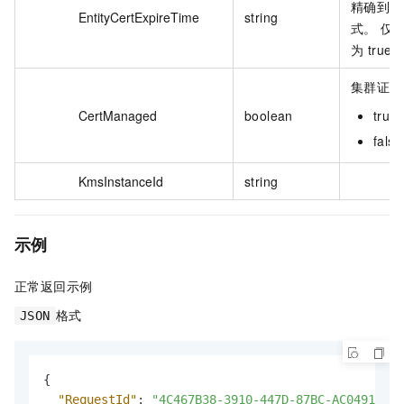
精确到毫
EntityCertExpireTime
string
式。 仅当 
为 tru
集群证书
CertManaged
boolean
tru
fal
KmsInstanceId
string
示例
正常返回示例
格式
JSON
{
"RequestId"
:
"4C467B38-3910-447D-87BC-AC049166F2