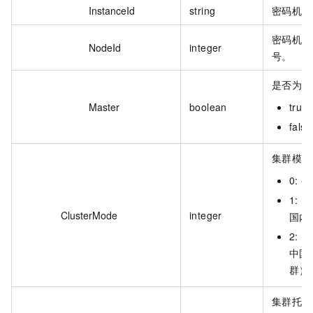
InstanceId
string
密码机实例
密码机实
NodeId
integer
号。
是否为主
Master
boolean
tru
fal
集群模式
0:
1:
ClusterMode
integer
国内
2:
中国
群）
集群托管