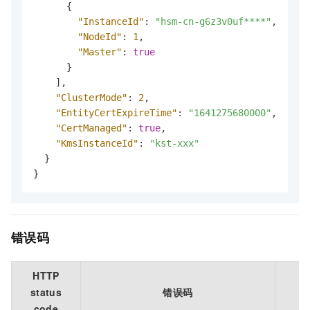
{
"InstanceId"
:
"hsm-cn-g6z3v0uf****"
,
"NodeId"
:
1
,
"Master"
:
true
}
]
,
"ClusterMode"
:
2
,
"EntityCertExpireTime"
:
"1641275680000"
,
"CertManaged"
:
true
,
"KmsInstanceId"
:
"kst-xxx"
}
}
错误码
HTTP
status
错误码
code