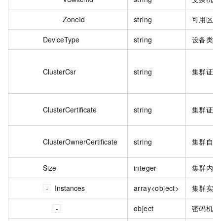
ZoneId
string
可用区 I
DeviceType
string
设备类型
ClusterCsr
string
集群证书
ClusterCertificate
string
集群证书
ClusterOwnerCertificate
string
集群自签
Size
integer
集群内实
Instances
array<object>
集群实例
object
密码机实