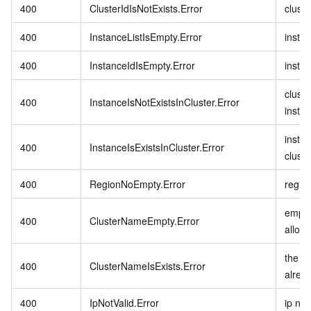
400
ClusterIdIsNotExists.Error
cluste
400
InstanceListIsEmpty.Error
instan
400
InstanceIdIsEmpty.Error
instan
clust
400
InstanceIsNotExistsInCluster.Error
insta
instan
400
InstanceIsExistsInCluster.Error
cluste
400
RegionNoEmpty.Error
regio
empty
400
ClusterNameEmpty.Error
allow
the cl
400
ClusterNameIsExists.Error
alrea
400
IpNotValid.Error
ip not