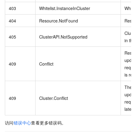
403
Whitelist.InstanceInCluster
Whitel
404
Resource.NotFound
Resou
Clust
405
ClusterAPI.NotSupported
in thi
Resou
updat
409
Conflict
reque
is re
The cl
updat
409
Cluster.Conflict
reques
later.
访问
错误中心
查看更多错误码。