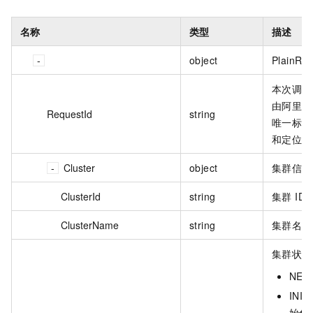
名称
类型
描述
object
PlainRes
本次调用
由阿里云
RequestId
string
唯一标识
和定位问
Cluster
object
集群信息
ClusterId
string
集群 ID
ClusterName
string
集群名称
集群状态
NE
INI
始化