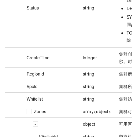
Status
string
DEL
SYN
同步
TO_
除
集群创建
CreateTime
integer
秒。时间
RegionId
string
集群所在
VpcId
string
集群所属 
Whitelist
string
集群访问
Zones
array<object>
集群可用
object
可用区。
VSwitchId
string
交换机 I