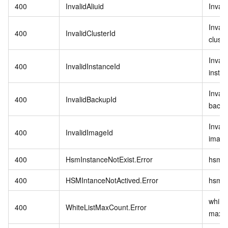
400
InvalidAliuid
Invali
Inval
400
InvalidClusterId
cluste
Inval
400
InvalidInstanceId
instan
Inval
400
InvalidBackupId
backu
Inval
400
InvalidImageId
image
400
HsmInstanceNotExist.Error
hsm i
400
HSMIntanceNotActived.Error
hsm in
whilte
400
WhiteListMaxCount.Error
max c