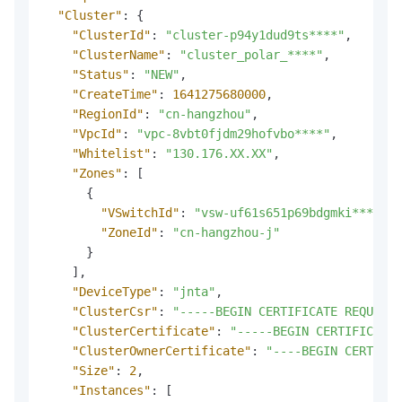
"Cluster"
:
{
"ClusterId"
:
"cluster-p94y1dud9ts****"
,
"ClusterName"
:
"cluster_polar_****"
,
"Status"
:
"NEW"
,
"CreateTime"
:
1641275680000
,
"RegionId"
:
"cn-hangzhou"
,
"VpcId"
:
"vpc-8vbt0fjdm29hofvbo****"
,
"Whitelist"
:
"130.176.XX.XX"
,
"Zones"
:
[
{
"VSwitchId"
:
"vsw-uf61s651p69bdgmki****"
,
"ZoneId"
:
"cn-hangzhou-j"
}
]
,
"DeviceType"
:
"jnta"
,
"ClusterCsr"
:
"-----BEGIN CERTIFICATE REQUEST-
"ClusterCertificate"
:
"-----BEGIN CERTIFICATE-
"ClusterOwnerCertificate"
:
"----BEGIN CERTIFIC
"Size"
:
2
,
"Instances"
:
[