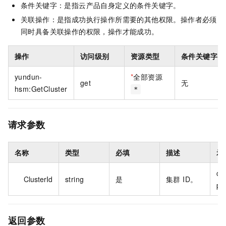
条件关键字：是指云产品自身定义的条件关键字。
关联操作：是指成功执行操作所需要的其他权限。操作者必须
同时具备关联操作的权限，操作才能成功。
操作
访问级别
资源类型
条件关键字
yundun-
*
全部资源
get
无
hsm:GetCluster
*
请求参数
名称
类型
必填
描述
示
clu
ClusterId
string
是
集群 ID。
p9
返回参数