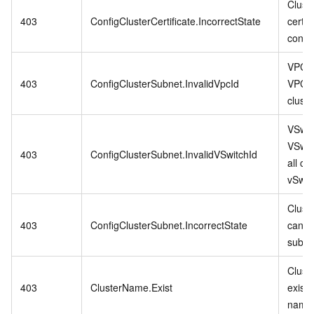
Cluste
403
ConfigClusterCertificate.IncorrectState
certif
confi
VPC Id
403
ConfigClusterSubnet.InvalidVpcId
VPC i
clust
VSwitc
VSwit
403
ConfigClusterSubnet.InvalidVSwitchId
all cu
vSwit
Clust
403
ConfigClusterSubnet.IncorrectState
can no
subne
Clust
403
ClusterName.Exist
exist
name