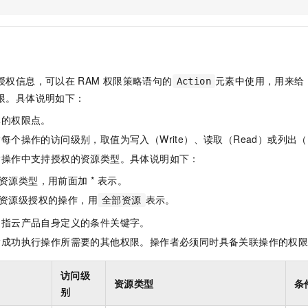
服务生态伙伴
视觉 Coding、空间感知、多模态思考等全面升级
1M上下文，专为长程任务能力而生
云工开物
企业应用
Night Plan 支持 Qwen 3.8-Max
AI 办公
NEW
Red Hat
30+ 款产品免费体验
夜间 5 折，Qwen/Meoo/TokenPlan 客户专享
AI智能应用
科研合作
ERP
堂（旗舰版）
SUSE
智能客服
AI 应用构建
大模型原生
CRM
2个月
自动承接线索
授权信息，可以在
RAM
权限策略语句的
元素中使用，用来给
Action
建站小程序
Qoder
大模型服务平台百炼-应用模版
OA 办公系统
HOT
NEW
限。具体说明如下：
面向真实软件
个人版上线、团队版降价；千问3.8-Max首发发尝鲜
丰富多元化的应用模版和解决方案
力提升
财税管理
模板建站
体的权限点。
万有无界
大模型服务平台百炼-智能体
400电话
定制建站
每个操作的访问级别，取值为写入（Write）、读取（Read）或列出（L
的模型效果
灵活可视化地构建企业级 Agent
指操作中支持授权的资源类型。具体说明如下：
方案
广告营销
模板小程序
秒悟
人工智能平台 PAI
资源类型，用前面加 * 表示。
定制小程序
云端极速 AI 
新一代 AI 视频生成模型，深度适配广告营销等场景
AI Native 的算法工程平台，一站式完成建模、训练、推理服务部署
资源级授权的操作，用
表示。
全部资源
APP 开发
是指云产品自身定义的条件关键字。
建站系统
指成功执行操作所需要的其他权限。操作者必须同时具备关联操作的权
AI 应用
10分钟微调：让0.6B模型媲美235B模型
多模态数据信
访问级
资源类型
条
依托云原生高可用架构,实现Dify私有化部署
用1%尺寸在特定领域达到大模型90%以上效果
别