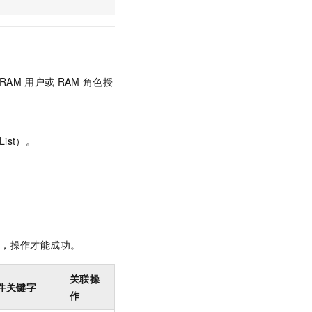
文戏情感细腻自然，动作戏激烈拳拳到肉，实现更强表演能力
支持中英文自由切换，具备更强的噪声鲁棒性
云聚AI 严选权益
SSL 证书
，一键激活高效办公新体验
精选AI产品，从模型到应用全链提效
堡垒机
AI 用量加速计划
应用
防火墙
、识别商机，让客服更高效、服务更出色。
新老同享，达量后返
RAM
用户或
RAM
角色授
千问办公
主机安全
NEW
的智能体编程平台
一站式AI生产力平台
AI 应用及服务市场
伶鹊
ist）。
企业级人与Agent协作平台，接入和调度多个数字员工
智能客服平台，对话机器人、对话分析、智能外呼
AI 应用
大模型服务平台百炼 - 全妙
大模型
应用创作平台
多模态内容创作工具，已接入 DeepSeek
自然语言处理
数据标注
限，操作才能成功。
机器学习
息提取
与 AI 智能体进行实时音视频通话
关联操
件关键字
从文本、图片、视频中提取结构化的属性信息
构建支持视频理解的 AI 音视频实时通话应用
作