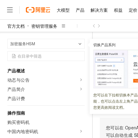
大模型
产品
解决方案
权益
定价
官方文档
密钥管理服务
大模型
产品
解决方案
权益
定价
云市场
伙伴
服务
了解阿里云
精选产品
精选解决方案
普惠上云
产品定价
精选商城
成为销售伙伴
售前咨询
为什么选择阿里云
千问AI平台
密钥管理服务
首页
加密服务HSM
了解云产品的定价详情
切换产品系列
大模型服务平台百炼
千问办公，解锁你的工作
普惠上云 官方力荐
分销伙伴
在线服务
网站建设
什么是云计算
大
大模型服务与应用平台
企业级Agent产品，直接
云服务器38元/年起，超
ResumeI
咨询伙伴
多端小程序
技术领先
云上成本管理
售后服务
千问大模型
Agency Agents：拥
官方推荐返现计划
大模型
大模型
精选产品
精选解决方案
Salesforce 国际版订阅
稳定可靠
产品概述
管理和优化成本
多元化、高性能、安全可靠
推荐新用户得奖励，单订单
更新时间：
2026-04-08
销售伙伴合作计划
自助服务
动态与公告
友盟天域
安全合规
人工智能与机器学习
AI
文本生成
无影云电脑
HappyHorse 打造一
云工开物
恢复停用的实例。
无影生态合作计划
在线服务
产品简介
观测云
分析师报告
随时随地安全接入的云上超
高校专属算力普惠，学生认
计算
互联网应用开发
您可以在下拉框切换本产品
Qwen3.8-Max
HOT
产品计费
Salesforce On Alibaba C
工单服务
能，也可以点击左上角产品
智能体时代全能旗舰模型
Tuya 物联网平台阿里云
研究报告与白皮书
云解析DNS
快速拥有专属 OpenClaw
Consulting Partner 合
调试
大数据
容器
您更高效阅读文档。
免费试用
短信专区
操作指南
蓝凌 OA
Qwen3.7-Plus
AI 大模型销售与服务生
现代化应用
存储
天池大赛
能看、能想、能动手的多模
购买密码机
云原生大数据计算服务 Max
解决方案免费试用 新老
电子合同
您可以在
OpenA
面向分析的企业级SaaS模
最高领取价值200元试用
中国内地密码机
安全
网络与CDN
AI 算法大赛
Qwen3-VL-Plus
可以自动生成
S
畅捷通