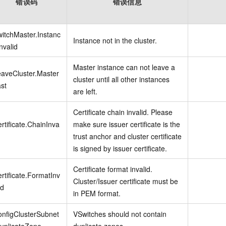
错误码
错误信息
itchMaster.Instanc
Instance not in the cluster.
nvalid
Master instance can not leave a
aveCluster.Master
cluster until all other instances
st
are left.
Certificate chain invalid. Please
rtificate.ChainInva
make sure issuer certificate is the
trust anchor and cluster certificate
is signed by issuer certificate.
Certificate format invalid.
rtificate.FormatInv
Cluster/Issuer certificate must be
id
in PEM format.
nfigClusterSubnet
VSwitches should not contain
uplicateZone
duplicate zones.