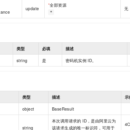
一个 AI 助手
即刻拥有 DeepSeek-R1 满血版
超强辅助，Bol
*
全部资源
update
无
在企业官网、通讯软件中为客户提供 AI 客服
多种方案随心选，轻松解锁专属 DeepSeek
tance
*
类型
必填
描述
string
是
密码机实例 ID。
类型
描述
示
object
BaseResult
本次调用请求的 ID，是由阿里云为
4C
string
该请求生成的唯一标识符，可用于