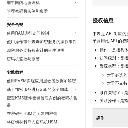
非中国内地密码机
AI 产品 免费试用
网络
安全
云开发大赛
Tableau 订阅
管理密码机实例和集群
1亿+ 大模型 tokens 和 
可观测
入门学习赛
中间件
AI空中课堂在线直播课
授权信息
140+云产品 免费试用
安全合规
大模型服务
上云与迁云
产品新客免费试用，最长1
数据库
使用RAM进行访问控制
下表是
API
对应的
生态解决方案
千问AI平台-Token Plan
企业出海
大模型ACA认证体验
予调用此
API
的权
使用操作审计查询加密服务的操作事件
大数据计算
助力企业全员 AI 认知与能
行业生态解决方案
操作：是指具
加密服务支持被审计的事件说明
政企业务
媒体服务
千问AI平台-模型体验
开发者生态解决方案
访问级别：是指
密码机监控与报警
在线体验全尺寸、多种模态
企业服务与云通信
资源类型：是
AI 开发和 AI 应用解决
实践教程
Happy 系列大模型
对于必选的
域名与网站
使用EVSM实现应用层敏感数据加解密
对于不支持
终端用户计算
基于加密服务进行SSL的安全卸载
条件关键字：
配置KMS硬件密钥管理实例的密码机集
Serverless
关联操作：是
大模型解决方案
群
开发工具
在密码机HSM之间复制密钥
快速部署 Dify，高效搭建 
操作
将密钥材料导入密码机HSM
迁移与运维管理