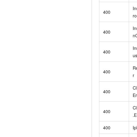
In
400
ro
In
400
nC
In
400
us
R
400
r
C
400
Er
Cl
400
.E
400
Ip