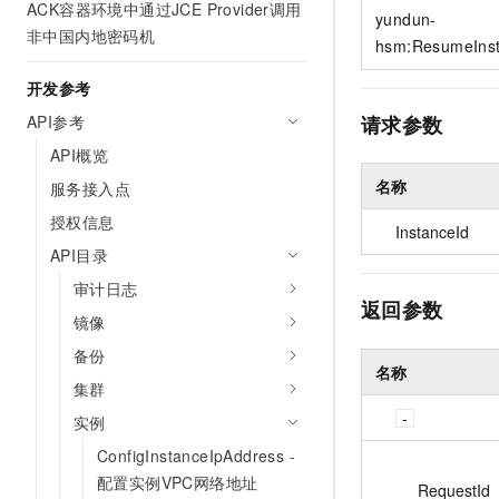
ACK容器环境中通过JCE Provider调用
10 分钟在聊天系统中增加
yundun-
专有云
非中国内地密码机
hsm:ResumeIns
开发参考
API参考
请求参数
API概览
名称
服务接入点
授权信息
InstanceId
API目录
审计日志
返回参数
镜像
备份
名称
集群
实例
ConfigInstanceIpAddress -
配置实例VPC网络地址
RequestId