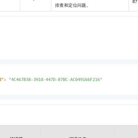
87
排查和定位问题。
d"
:
"4C467B38-3910-447D-87BC-AC049166F216"