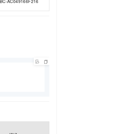
BC-AC049166F216