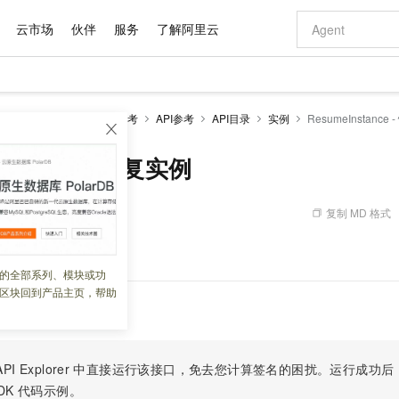
云市场
伙伴
服务
了解阿里云
AI 特惠
数据与 API
成为产品伙伴
企业增值服务
最佳实践
价格计算器
AI 场景体
基础软件
产品伙伴合
阿里云认证
市场活动
配置报价
大模型
加密服务HSM
开发参考
API参考
API目录
实例
ResumeInstance
自助选配和估算价格
新方式
域名与网站
睿译宝，AI翻译排版一步到位
智启 AI 普惠权益
产品生态集成认证中心
企业支持计划
云上春晚
千问官方 MaaS 平台，为开发者和 Agent 而生，新用户赠送 1 亿 + tokens 额度
云服务器 EC
Qwen Aud
AI Coding
阿里云Maa
2026 阿里云
为企业打
数据集
Windows
大模型认证
模型
NEW
NEW
交付可用成果
值低价云产品抢先购
提供智能易用的域名与建站服务
上传文档即自动完成翻译和格式还原
至高享 1亿+免费 tokens，加速 Al 应用落地
安全可靠、弹
智能编程，一键
nstance - 恢复实例
产品生态伙伴
专家技术服务
云上奥运之旅
弹性计算合作
阿里云中企出
手机三要素
宝塔 Linux
全部认证
价格优势
有专属领域专家
对象存储 OSS
GLM-5.2：长任务时代开源旗舰模型
阿里云 OPC 创新助力计划
云数据库 RD
即刻拥有 DeepS
AI 电商营销
产品生态伙伴工作台
企业增值服务台
云栖战略参考
云存储合作计
云栖大会
身份实名认证
CentOS
训练营
推动算力普惠，释放技术红利
的大模型服务
最高返9万
多领域专家智能体,一键组建 AI 虚拟交付团队
至高百万元 Token 补贴，加速一人公司成长
稳定、安全、高性价比、高性能的云存储服务
真正可用的 1M 上下文,一次完成代码全链路开发
轻松解锁专属 Dee
从图文生成到
复制 MD 格式
 06:03:14
云上的中国
数据库合作计
活动全景
短信
Docker
图片和
站式影视创作平台
人工智能平台 PAI
Hermes Agent，打造自进化智能体
Token Plan 模型订阅计划
Qoder
5 分钟轻松部署
AI 广告创作
企业成长
大模型
NEW
信息公告
看见新力量
云网络合作计
OCR 文字识别
JAVA
级电脑
证享300元代金券
可视化编排打通从文字构思到成片全链路闭环
一站式AI开发、训练和推理服务
自主进化，持久记忆，越用越聪明
Qwen3.8-Max 首发尝鲜，限时加量 10 倍，夜间低至2折
面向真实软件
图文、视频一
的全部系列、模块或功
Kimi-K3
HappyHors
NEW
魔搭 Mode
loud
服务实践
官网公告
区块回到产品主页，帮助
Kimi 最新旗舰模型，长程编程与推理利器
让文字生成流
金融模力时刻
Salesforce O
版
发票查验
全能环境
Qoder CN
Claude Code + GStack 打造工程团队
千问办公，限时限量积分加倍
云原生数据库 P
低代码高效构
AI 建站
NEW
作计划
计划
创新中心
魔搭 ModelSc
健康状态
让AI从“聊天伙伴”进化为能干活的“数字员工”
覆盖公网/内网、递归/权威、移动APP等全场景解析服务
安装技能 GStack，拥有专属 AI 工程团队
你的AI工作搭子，覆盖日常办公高频场景
基于千问大模型等，支持代码智能生成、研发智能问答
0 代码专业建
客户案例
天气预报查询
操作系统
Deepseek-v4-pro
HappyHors
态合作计划
态智能体模型
旗舰 MoE 大模型，百万上下文与顶尖推理能力
图生视频，流
Compute
同享
云防火墙
万小智 AI 建站低至 15元/月
容器服务 Kuber
AI 短剧/漫剧
快递物流查询
WordPress
成为服务伙
高校合作
PI Explorer
中直接运行该接口，免去您计算签名的困扰。运行成功后，OpenA
式云数据仓库
点，立即开启云上创新
云原生的云上边界网络安全防护产品
送.CN域名，送备案服务码
提供一站式管理
AI助力短剧
GLM-5.2
Wan2.7-T
DK
代码示例。
Ubuntu