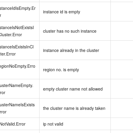
stanceIdIsEmpty.Er
instance id is empty
r
stanceIsNotExistsI
cluster has no such instance
luster.Error
stanceIsExistsInCl
instance already in the cluster
ter.Error
egionNoEmpty.Erro
region no. is empty
lusterNameEmpty.
empty cluster name not allowed
ror
usterNameIsExists
the cluster name is already taken
rror
NotValid.Error
ip not valid