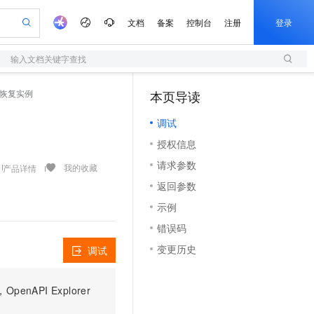
文档
备案
控制台
注册
登录
输入文档关键字查找
验
作计划
器
AI 活动
专业服务
服务伙伴合作计划
开发者社区
加入我们
服务平台百炼
阿里云 OPC 创新助力计划
 - 恢复实例
本页导读
（1）
一站式生成采购清单，支持单品或批量购买
S
io：打造专属 AI 语音助手
S产品伙伴计划（繁花）
峰会
造的大模型服务与应用开发平台
轻量应用服务器
一句话生成原生可编辑精美 PPT 文稿
AI 生产力先锋
Al MaaS 服务伙伴赋能合作
域名
博文
Careers
至高可申请百万元
调试
性可伸缩的云计算服务
开启高性价比 AI 编程新体验
Qwen-Audio-3.0-Realtime 端到端实时语音角色扮演
输入一句话想法, 轻松生成专业的 PPT
先锋实践拓展 AI 生产力的边界
快速构建应用程序和网站，即刻迈出上云第一步
Token 补贴，五大权
计划
海大会
伙伴信用分合作计划
商标
问答
社会招聘
授权信息
益加速 OPC 成功
S
eek-V4-Pro
数字证书管理服务（原SSL证书）
一键部署幻兽帕鲁游戏服务器
飞天发布时刻
HOT
划
备案
电子书
校园招聘
请求参数
pSeek-V4-Pro
视频创作，一键激活电商全链路生产力
全托管，含MySQL、PostgreSQL、SQL Server、MariaDB多引擎
实现全站HTTPS，呈现可信的WEB访问
一键购买专属联机服务器，轻松开启游戏
所见，即是所愿
我的收藏
产品详情
更多支持
划
公司注册
镜像站
返回参数
视频生成
语音识别与合成
专属 QwenPaw
短信服务
漫剧工坊：一站式动画创作平台
AI 实训营
HOT
合作伙伴培训与认证
示例
划
上云迁移
的智能体编程平台
站生成，高效打造优质广告素材
从聊天伙伴进化为能主动干活的本地数字员工
快速生产连贯的高质量长漫剧
从基础到进阶，Agent 创客手把手教你
国内短信简单易用，安全可靠，秒级触达，全球覆盖200+国家和地区。
e-1.1-T2V
Qwen3-TTS-Flash
lScope
我要反馈
查询合作伙伴
错误码
畅细腻的高质量视频
离线语音合成大模型，多语言方言自适应，低延迟高稳定
n Alibaba Cloud ISV 合作
代维服务
olarDB
建企业门户网站
大数据开发治理平台 DataWorks
10 分钟搭建微信、支付宝小程序
变更历史
调试
创新加速
ope
登录合作伙伴管理后台
我要建议
站，无忧落地极速上线
以可视化方式快速构建移动和 PC 门户网站
100%兼容MySQL、PostgreSQL，兼容Oracle，支持集中和分布式
高效部署网站，快速应用到小程序
Data Agent 驱动的一站式 Data+AI 开发治理平台
e-1.1-I2V
Cosyvoice-V3-Flash
安全
畅自然，细节丰富
高表现力语音合成大模型，语音克隆听感自然
我要投诉
netes 版 ACK
上云场景组合购
伴
PI Explorer
容器应用的 K8s 服务
漫剧创作，剧本、分镜、视频高效生成
覆盖90%+业务场景，专享组合折扣价
2V
VPN
Fun-ASR