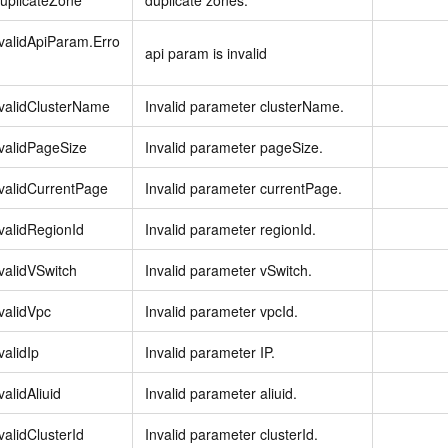
validApiParam.Erro
api param is invalid
validClusterName
Invalid parameter clusterName.
validPageSize
Invalid parameter pageSize.
validCurrentPage
Invalid parameter currentPage.
validRegionId
Invalid parameter regionId.
validVSwitch
Invalid parameter vSwitch.
validVpc
Invalid parameter vpcId.
validIp
Invalid parameter IP.
validAliuid
Invalid parameter aliuid.
validClusterId
Invalid parameter clusterId.