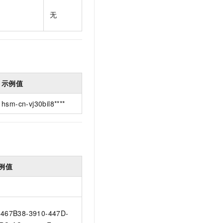
t.diy 一步搞定创意建站
构建大模型应用的安全防护体系
无
通过自然语言交互简化开发流程,全栈开发支持
通过阿里云安全产品对 AI 应用进行安全防护
示例值
hsm-cn-vj30bil8****
例值
467B38-3910-447D-