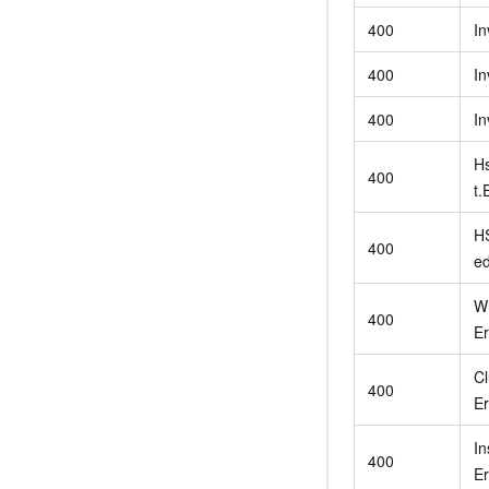
400
In
400
In
400
In
H
400
t.
H
400
ed
W
400
Er
Cl
400
Er
In
400
Er