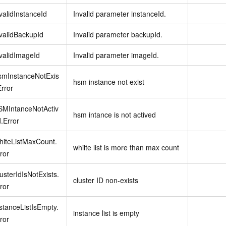
validInstanceId
Invalid parameter instanceId.
validBackupId
Invalid parameter backupId.
validImageId
Invalid parameter imageId.
smInstanceNotExis
hsm instance not exist
Error
SMIntanceNotActiv
hsm intance is not actived
.Error
hiteListMaxCount.
whilte list is more than max count
ror
usterIdIsNotExists.
cluster ID non-exists
ror
stanceListIsEmpty.
instance list is empty
ror