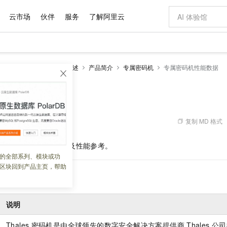
云市场
伙伴
服务
了解阿里云
AI 特惠
数据与 API
成为产品伙伴
企业增值服务
最佳实践
价格计算器
AI 场景体
基础软件
产品伙伴合
阿里云认证
市场活动
配置报价
大模型
加密服务HSM
产品概述
产品简介
专属密码机
专属密码机性能数据
自助选配和估算价格
新方式
域名与网站
睿译宝，AI翻译排版一步到位
智启 AI 普惠权益
产品生态集成认证中心
企业支持计划
云上春晚
千问官方 MaaS 平台，为开发者和 Agent 而生，新用户赠送 1 亿 + tokens 额度
云服务器 EC
AI Coding
阿里云Maa
2026 阿里云
为企业打
数据集
Windows
大模型认证
模型
NEW
交付可用成果
值低价云产品抢先购
提供智能易用的域名与建站服务
上传文档即自动完成翻译和格式还原
至高享 1亿+免费 tokens，加速 Al 应用落地
安全可靠、弹
智能编程，一键
机性能数据
产品生态伙伴
专家技术服务
云上奥运之旅
弹性计算合作
阿里云中企出
手机三要素
宝塔 Linux
全部认证
价格优势
有专属领域专家
对象存储 OSS
GLM-5.2：长任务时代开源旗舰模型
阿里云 OPC 创新助力计划
云数据库 RD
即刻拥有 DeepS
AI 电商营销
产品生态伙伴工作台
企业增值服务台
云栖战略参考
云存储合作计
云栖大会
身份实名认证
CentOS
训练营
推动算力普惠，释放技术红利
的大模型服务
最高返9万
多领域专家智能体,一键组建 AI 虚拟交付团队
至高百万元 Token 补贴，加速一人公司成长
稳定、安全、高性价比、高性能的云存储服务
真正可用的 1M 上下文,一次完成代码全链路开发
轻松解锁专属 Dee
从图文生成到
复制 MD 格式
 02:20:06
云上的中国
数据库合作计
活动全景
短信
Docker
图片和
站式影视创作平台
人工智能平台 PAI
Hermes Agent，打造自进化智能体
Token Plan 模型订阅计划
Qoder
5 分钟轻松部署
AI 广告创作
企业成长
大模型
NEW
信息公告
接口规范、加密算法以及性能参考。
看见新力量
云网络合作计
OCR 文字识别
JAVA
级电脑
证享300元代金券
可视化编排打通从文字构思到成片全链路闭环
一站式AI开发、训练和推理服务
自主进化，持久记忆，越用越聪明
Qwen3.8-Max 首发尝鲜，限时加量 10 倍，夜间低至2折
面向真实软件
图文、视频一
的全部系列、模块或功
Kimi-K3
HappyHors
NEW
魔搭 Mode
loud
服务实践
官网公告
区块回到产品主页，帮助
Kimi 最新旗舰模型，长程编程与推理利器
让文字生成流
金融模力时刻
Salesforce O
版
发票查验
全能环境
Qoder CN
Claude Code + GStack 打造工程团队
千问办公，限时限量积分加倍
云原生数据库 P
低代码高效构
AI 建站
NEW
作计划
计划
创新中心
魔搭 ModelSc
健康状态
让AI从“聊天伙伴”进化为能干活的“数字员工”
覆盖公网/内网、递归/权威、移动APP等全场景解析服务
安装技能 GStack，拥有专属 AI 工程团队
你的AI工作搭子，覆盖日常办公高频场景
基于千问大模型等，支持代码智能生成、研发智能问答
0 代码专业建
客户案例
天气预报查询
操作系统
Deepseek-v4-pro
HappyHors
态合作计划
态智能体模型
旗舰 MoE 大模型，百万上下文与顶尖推理能力
图生视频，流
Compute
同享
容器服务 Kubernetes 版 ACK
万小智 AI 建站低至 15元/月
云防火墙
AI 短剧/漫剧
说明
快递物流查询
WordPress
成为服务伙
高校合作
式云数据仓库
点，立即开启云上创新
提供一站式管理容器应用的 K8s 服务
送.CN域名，送备案服务码
云原生的云上
AI助力短剧
GLM-5.2
Wan2.7-T
Ubuntu
Thales
密码机是由全球领先的数字安全解决方案提供商
Thales
公司