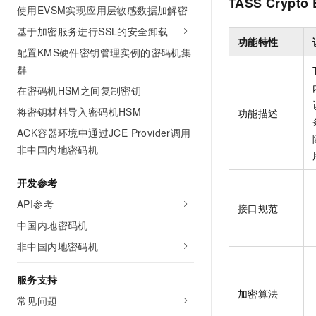
TASS Crypto 
10 分钟在聊天系统中增加
使用EVSM实现应用层敏感数据加解密
专有云
基于加密服务进行SSL的安全卸载
功能特性
配置KMS硬件密钥管理实例的密码机集
群
在密码机HSM之间复制密钥
将密钥材料导入密码机HSM
功能描述
ACK容器环境中通过JCE Provider调用
非中国内地密码机
开发参考
API参考
接口规范
中国内地密码机
非中国内地密码机
服务支持
加密算法
常见问题