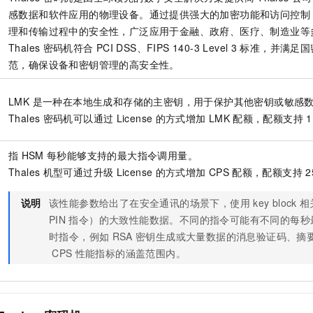
服务生态伙伴
视觉 Coding、空间感知、多模态思考等全面升级
1M上下文，专为长程任务能力而生
云工开物
企业应用
Night Plan 支持 Qwen 3.8-Max
AI 办公
NEW
感数据和软件应用的物理设备。通过提供强大的加密功能和访问控制
Red Hat
30+ 款产品免费体验
夜间 5 折，Qwen/Meoo/TokenPlan 客户专享
AI智能应用
理和传输过程中的安全性，广泛应用于金融、政府、医疗、制造业等
科研合作
ERP
堂（旗舰版）
SUSE
Thales
密码机符合
PCI DSS、FIPS 140-3 Level 3
标准，并满足国
智能客服
AI 应用构建
大模型原生
范，确保设备和密钥管理的高安全性。
CRM
2个月
自动承接线索
建站小程序
Qoder
大模型服务平台百炼-应用模版
OA 办公系统
HOT
NEW
LMK 是一种在本地生成和存储的主密钥，用于保护其他密钥或敏感
面向真实软件
个人版上线、团队版降价；千问3.8-Max首发发尝鲜
丰富多元化的应用模版和解决方案
力提升
财税管理
模板建站
Thales
密码机可以通过
License
的方式增加
LMK
配额，配额支持
1
万有无界
大模型服务平台百炼-智能体
400电话
定制建站
的模型效果
灵活可视化地构建企业级 Agent
指
HSM
每秒能够支持的最大指令调用量。
方案
广告营销
模板小程序
Thales
机型可通过升级
License
的方式增加
CPS
配额，配额支持
2
秒悟
人工智能平台 PAI
定制小程序
云端极速 AI 
新一代 AI 视频生成模型，深度适配广告营销等场景
AI Native 的算法工程平台，一站式完成建模、训练、推理服务部署
说明
该性能参数给出了在安全通讯的场景下，使用
key block
相
APP 开发
PIN
指令）的大致性能数据。不同的指令可能有不同的每秒
时指令，例如
RSA
密钥生成或大量数据的消息验证码、摘
建站系统
CPS
性能指标的涵盖范围内。
AI 应用
10分钟微调：让0.6B模型媲美235B模型
多模态数据信
依托云原生高可用架构,实现Dify私有化部署
用1%尺寸在特定领域达到大模型90%以上效果