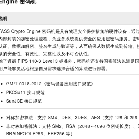
Engine
密码机
一个 AI 助手
即刻拥有 DeepSeek-R1 满血版
超强辅助，Bol
在企业官网、通讯软件中为客户提供 AI 客服
多种方案随心选，轻松解锁专属 DeepSeek
说明
TASS Crypto Engine
密码机是具有物理安全保护措施的硬件设备，通
内部封装的加密处理流程，为业务系统提供安全的应用层密码服务。密
认证、数据加解密、签名生成与验证等，从而确保从数据生成到传输、
条的安全性、有效性、完整性以及不可否认性。
除了遵循
FIPS 140-3 Level 3
标准外，密码机还支持国密算法以满足
用户能够灵活地根据自身需求选择合适的算法进行部署。
GM/T 0018-2012《密码设备应用接口规范》
PKCS#11
接口规范
SunJCE
接口规范
对称加密算法：支持
SM4、DES、3DES、AES（支持
128
和
256
非对称加密算法：支持
SM2、RSA（2048～4096
位密钥长度）、EC
BRAINPOOLP256、FRP256
等）