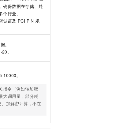
文戏情感细腻自然，动作戏激烈拳拳到肉，实现更强表演能力
支持中英文自由切换，具备更强的噪声鲁棒性
云聚AI 严选权益
，确保数据在存储、处
SSL 证书
，一键激活高效办公新体验
精选AI产品，从模型到应用全链提效
多个行业。
堡垒机
密认证及
PCI PIN
规
AI 用量加速计划
应用
防火墙
、识别商机，让客服更高效、服务更出色。
新老同享，达量后返
千问办公
主机安全
NEW
数据。
的智能体编程平台
一站式AI生产力平台
~20。
AI 应用及服务市场
伶鹊
企业级人与Agent协作平台，接入和调度多个数字员工
智能客服平台，对话机器人、对话分析、智能外呼
AI 应用
5-10000。
大模型服务平台百炼 - 全妙
大模型
应用创作平台
多模态内容创作工具，已接入 DeepSeek
关指令（例如转加密
自然语言处理
最大调用量，部分耗
数据标注
要、加解密计算，不在
机器学习
息提取
与 AI 智能体进行实时音视频通话
从文本、图片、视频中提取结构化的属性信息
构建支持视频理解的 AI 音视频实时通话应用