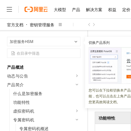
大模型
产品
解决方案
权益
定价
官方文档
密钥管理服务
大模型
产品
解决方案
权益
定价
云市场
伙伴
服务
了解阿里云
精选产品
精选解决方案
普惠上云
产品定价
精选商城
成为销售伙伴
售前咨询
为什么选择阿里云
千问AI平台
密钥管理服务
首页
加密服务HSM
了解云产品的定价详情
切换产品系列
大模型服务平台百炼
千问办公，解锁你的工作
普惠上云 官方力荐
分销伙伴
在线服务
网站建设
什么是云计算
大
大模型服务与应用平台
企业级Agent产品，直接
云服务器38元/年起，超
专属密码
咨询伙伴
多端小程序
技术领先
云上成本管理
售后服务
千问大模型
Agency Agents：拥
官方推荐返现计划
大模型
大模型
精选产品
精选解决方案
Salesforce 国际版订阅
稳定可靠
产品概述
管理和优化成本
多元化、高性能、安全可靠
推荐新用户得奖励，单订单
更新时间：
2026-07-30
销售伙伴合作计划
自助服务
动态与公告
友盟天域
安全合规
人工智能与机器学习
AI
文本生成
无影云电脑
HappyHorse 打造一
云工开物
本文介绍密码机的
无影生态合作计划
在线服务
产品简介
观测云
分析师报告
随时随地安全接入的云上超
高校专属算力普惠，学生认
计算
互联网应用开发
您可以在下拉框切换本产品
Qwen3.8-Max
HOT
什么是加密服务
Salesforce On Alibaba C
工单服务
能，也可以点击左上角产品
智能体时代全能旗舰模型
Tuya 物联网平台阿里云
研究报告与白皮书
云解析DNS
快速拥有专属 OpenClaw
Consulting Partner 合
Thales
密码机
大数据
容器
功能特性
您更高效阅读文档。
免费试用
短信专区
蓝凌 OA
Qwen3.7-Plus
虚拟密码机
AI 大模型销售与服务生
现代化应用
存储
天池大赛
能看、能想、能动手的多模
云原生大数据计算服务 Max
解决方案免费试用 新老
功能特性
电子合同
专属密码机
面向分析的企业级SaaS模
最高领取价值200元试用
安全
网络与CDN
AI 算法大赛
Qwen3-VL-Plus
专属密码机概述
畅捷通