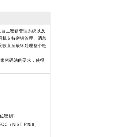
t.diy 一步搞定创意建站
构建大模型应用的安全防护体系
通过自然语言交互简化开发流程,全栈开发支持
通过阿里云安全产品对 AI 应用进行安全防护
过自主密钥管理系统以及
码机支持密钥管理、消息
接收直至最终处理整个链
国家密码法的要求，使得
位密钥）
C（NIST P256、