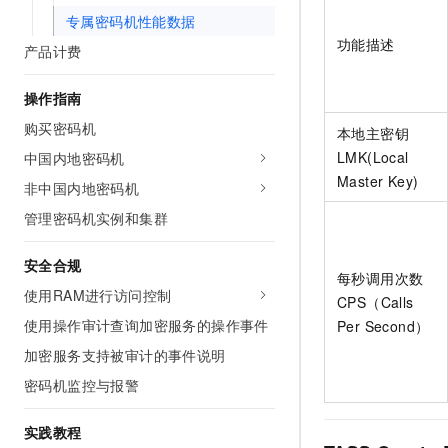
AI 产品 免费试用
网络
专属密码机性能数据
安全
云开发大赛
Tableau 订阅
1亿+ 大模型 tokens 和 
功能描述
产品计费
可观测
入门学习赛
中间件
AI空中课堂在线直播课
140+云产品 免费试用
大模型服务
操作指南
上云与迁云
产品新客免费试用，最长1
数据库
生态解决方案
购买密码机
千问AI平台-Token Plan
本地主密钥
企业出海
大模型ACA认证体验
大数据计算
LMK(Local
中国内地密码机
助力企业全员 AI 认知与能
行业生态解决方案
政企业务
Master Key)
媒体服务
非中国内地密码机
千问AI平台-模型体验
开发者生态解决方案
在线体验全尺寸、多种模态
管理密码机实例和集群
企业服务与云通信
AI 开发和 AI 应用解决
Happy 系列大模型
安全合规
域名与网站
每秒调用次数
使用RAM进行访问控制
CPS（Calls
终端用户计算
使用操作审计查询加密服务的操作事件
Per Second）
Serverless
大模型解决方案
加密服务支持被审计的事件说明
密码机监控与报警
开发工具
快速部署 Dify，高效搭建 
迁移与运维管理
实践教程