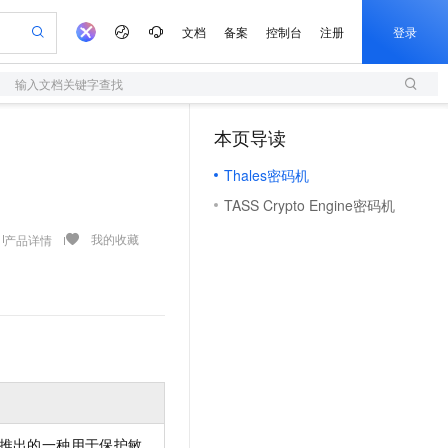
文档
备案
控制台
注册
登录
输入文档关键字查找
验
作计划
器
AI 活动
专业服务
服务伙伴合作计划
开发者社区
加入我们
服务平台百炼
阿里云 OPC 创新助力计划
本页导读
（1）
一站式生成采购清单，支持单品或批量购买
S
S产品伙伴计划（繁花）
峰会
造的大模型服务与应用开发平台
Qwen Audio：打造专属 AI 语音助手
轻量应用服务器
一句话生成原生可编辑精美 PPT 文稿
AI 生产力先锋
Al MaaS 服务伙伴赋能合作
域名
博文
Careers
NEW
至高可申请百万元
Thales密码机
性可伸缩的云计算服务
开启高性价比 AI 编程新体验
Qwen-Audio-3.0-Realtime 端到端实时语音角色扮演
输入一句话想法, 轻松生成专业的 PPT
先锋实践拓展 AI 生产力的边界
快速构建应用程序和网站，即刻迈出上云第一步
Token 补贴，五大权
计划
海大会
伙伴信用分合作计划
商标
问答
社会招聘
TASS Crypto Engine密码机
益加速 OPC 成功
S
eek-V4-Pro
数字证书管理服务（原SSL证书）
一键部署幻兽帕鲁游戏服务器
飞天发布时刻
HOT
划
备案
电子书
校园招聘
pSeek-V4-Pro
视频创作，一键激活电商全链路生产力
全托管，含MySQL、PostgreSQL、SQL Server、MariaDB多引擎
实现全站HTTPS，呈现可信的WEB访问
一键购买专属联机服务器，轻松开启游戏
所见，即是所愿
我的收藏
产品详情
更多支持
划
公司注册
镜像站
视频生成
语音识别与合成
专属 QwenPaw
短信服务
漫剧工坊：一站式动画创作平台
AI 实训营
HOT
合作伙伴培训与认证
划
上云迁移
的智能体编程平台
站生成，高效打造优质广告素材
从聊天伙伴进化为能主动干活的本地数字员工
快速生产连贯的高质量长漫剧
从基础到进阶，Agent 创客手把手教你
国内短信简单易用，安全可靠，秒级触达，全球覆盖200+国家和地区。
e-1.1-T2V
Qwen3-TTS-Flash
lScope
我要反馈
查询合作伙伴
畅细腻的高质量视频
离线语音合成大模型，多语言方言自适应，低延迟高稳定
n Alibaba Cloud ISV 合作
代维服务
olarDB
建企业门户网站
大数据开发治理平台 DataWorks
10 分钟搭建微信、支付宝小程序
创新加速
ope
登录合作伙伴管理后台
我要建议
站，无忧落地极速上线
以可视化方式快速构建移动和 PC 门户网站
100%兼容MySQL、PostgreSQL，兼容Oracle，支持集中和分布式
高效部署网站，快速应用到小程序
Data Agent 驱动的一站式 Data+AI 开发治理平台
e-1.1-I2V
Cosyvoice-V3-Flash
安全
畅自然，细节丰富
高表现力语音合成大模型，语音克隆听感自然
我要投诉
上云场景组合购
伴
边界网络安全防护产品
漫剧创作，剧本、分镜、视频高效生成
覆盖90%+业务场景，专享组合折扣价
2V
VPN
Fun-ASR
推出的一种用于保护敏