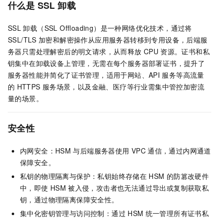
什么是
SSL
卸载
SSL
卸载（SSL Offloading）是一种网络优化技术，通过将
SSL/TLS
加密和解密操作从应用服务器转移到专用设备，后端服
务器只需处理解密后的明文请求，从而释放
CPU
资源。证书和私
钥集中在卸载设备上管理，无需在每个服务器部署证书，提升了
服务器性能并简化了证书管理，适用于网站、API
服务等高流量
的
HTTPS
服务场景，以及金融、医疗等行业需集中管控加密流
量的场景。
安全性
内网安全：HSM
与后端服务器使用
VPC
通信，通过内网通道
保障安全。
私钥的物理隔离与保护：私钥始终存储在
HSM
的防篡改硬件
中，即使
HSM
被入侵，攻击者也无法通过导出或复制获取私
钥，通过物理隔离保障安全性。
集中化密钥管理与访问控制：通过
HSM
统一管理所有证书私