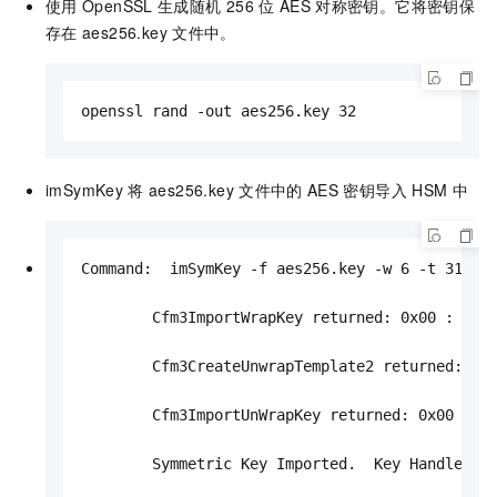
使用
OpenSSL
生成随机
256
位
AES
对称密钥。它将密钥保
存在
aes256.key
文件中。
openssl rand -out aes256.key 32
imSymKey
将
aes256.key
文件中的
AES
密钥导入 HSM 中
Command:  imSymKey -f aes256.key -w 6 -t 31 -l 
       	Cfm3ImportWrapKey returned: 0x00 : HSM Return: SUCCESS

       	Cfm3CreateUnwrapTemplate2 returned: 0x00 : HSM Return: SUCCESS

       	Cfm3ImportUnWrapKey returned: 0x00 : HSM Return: SUCCESS

       	Symmetric Key Imported.  Key Handle: 19
