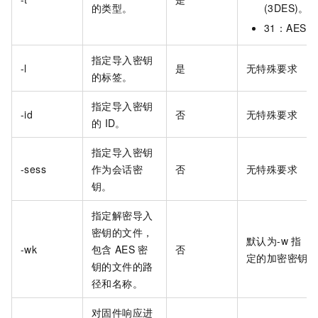
的类型。
(3DES)。
31：AES
指定导入密钥
-l
是
无特殊要求
的标签。
指定导入密钥
-id
否
无特殊要求
的
ID。
指定导入密钥
-sess
作为会话密
否
无特殊要求
钥。
指定解密导入
密钥的文件，
默认为-w
指
-wk
包含
AES
密
否
定的加密密钥
钥的文件的路
径和名称。
对固件响应进