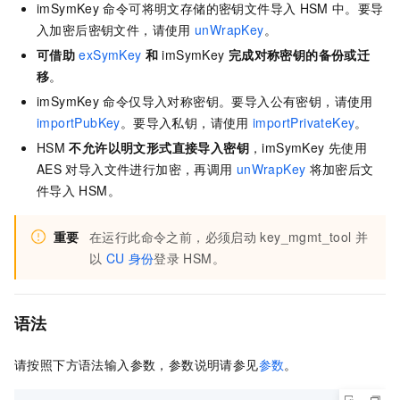
imSymKey
命令可将明文存储的密钥文件导入
HSM
中。要导
入加密后密钥文件，请使用
unWrapKey
。
可借助
exSymKey
和
imSymKey
完成对称密钥的备份或迁
移
。
imSymKey
命令仅导入对称密钥。要导入公有密钥，请使用
importPubKey
。要导入私钥，请使用
importPrivateKey
。
HSM
不允许以明文形式直接导入密钥
，imSymKey
先使用
AES
对导入文件进行加密，再调用
unWrapKey
将加密后文
件导入
HSM。
重要
在运行此命令之前，必须启动
key_mgmt_tool
并
以
CU
身份
登录
HSM。
语法
请按照下方语法输入参数，参数说明请参见
参数
。