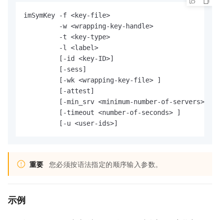
imSymKey -f <key-file>

         -w <wrapping-key-handle>  

         -t <key-type>

         -l <label>

         [-id <key-ID>]

         [-sess]

         [-wk <wrapping-key-file> ]

         [-attest]

         [-min_srv <minimum-number-of-servers>]

         [-timeout <number-of-seconds> ]

         [-u <user-ids>]
重要
您必须按语法指定的顺序输入参数。
示例