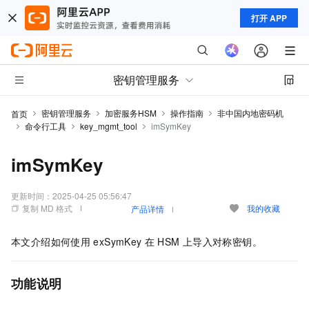
打开 APP
密钥管理服务
密钥管理服务
加密服务HSM
操作指南
非中国内地密码机
首页
命令行工具
key_mgmt_tool
imSymKey
imSymKey
更新时间：
2025-04-25 05:56:47
复制 MD 格式
我的收藏
产品详情
本文介绍如何使用
exSymKey
在
HSM
上导入对称密钥。
功能说明