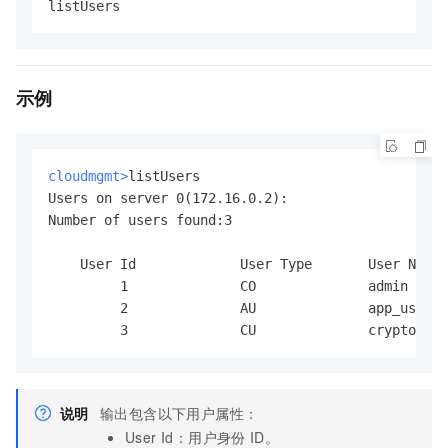
listUsers
示例
cloudmgmt>
listUsers
Users on server 0(172.16.0.2):

Number of users found:3

    User Id    		User Type      	User Name      			   MofnPubKey  	 LoginFailureCnt       	 2FA

         1     		CO     		admin                                  	 NO               0    	       	  NO

         2     		AU     		app_user                               	 NO               0    	       	  NO

说明
输出包含以下用户属性：
User Id：用户身份
ID。