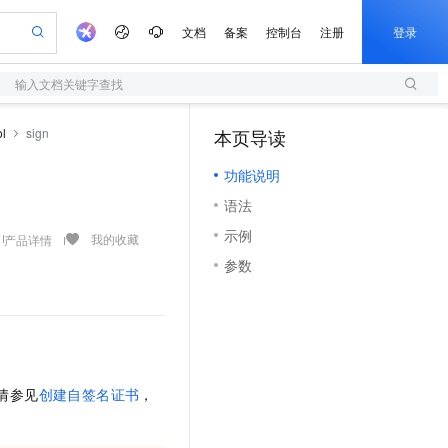
文档
备案
控制台
注册
登录
输入文档关键字查找
验
作计划
器
AI 活动
专业服务
服务伙伴合作计划
开发者社区
加入我们
服务平台百炼
阿里云 OPC 创新助力计划
l
sign
本页导读
（1）
一站式生成采购清单，支持单品或批量购买
S
io：打造专属 AI 语音助手
S产品伙伴计划（繁花）
峰会
造的大模型服务与应用开发平台
轻量应用服务器
一句话生成原生可编辑精美 PPT 文稿
AI 生产力先锋
Al MaaS 服务伙伴赋能合作
域名
博文
Careers
至高可申请百万元
功能说明
性可伸缩的云计算服务
开启高性价比 AI 编程新体验
Qwen-Audio-3.0-Realtime 端到端实时语音角色扮演
输入一句话想法, 轻松生成专业的 PPT
先锋实践拓展 AI 生产力的边界
快速构建应用程序和网站，即刻迈出上云第一步
Token 补贴，五大权
计划
海大会
伙伴信用分合作计划
商标
问答
社会招聘
语法
益加速 OPC 成功
S
eek-V4-Pro
数字证书管理服务（原SSL证书）
一键部署幻兽帕鲁游戏服务器
飞天发布时刻
HOT
划
备案
电子书
校园招聘
示例
pSeek-V4-Pro
视频创作，一键激活电商全链路生产力
全托管，含MySQL、PostgreSQL、SQL Server、MariaDB多引擎
实现全站HTTPS，呈现可信的WEB访问
一键购买专属联机服务器，轻松开启游戏
所见，即是所愿
我的收藏
产品详情
更多支持
划
公司注册
镜像站
参数
视频生成
语音识别与合成
专属 QwenPaw
短信服务
漫剧工坊：一站式动画创作平台
AI 实训营
HOT
合作伙伴培训与认证
划
上云迁移
的智能体编程平台
站生成，高效打造优质广告素材
从聊天伙伴进化为能主动干活的本地数字员工
快速生产连贯的高质量长漫剧
从基础到进阶，Agent 创客手把手教你
国内短信简单易用，安全可靠，秒级触达，全球覆盖200+国家和地区。
e-1.1-T2V
Qwen3-TTS-Flash
lScope
我要反馈
查询合作伙伴
畅细腻的高质量视频
离线语音合成大模型，多语言方言自适应，低延迟高稳定
n Alibaba Cloud ISV 合作
代维服务
olarDB
建企业门户网站
大数据开发治理平台 DataWorks
10 分钟搭建微信、支付宝小程序
创新加速
ope
登录合作伙伴管理后台
我要建议
站，无忧落地极速上线
以可视化方式快速构建移动和 PC 门户网站
100%兼容MySQL、PostgreSQL，兼容Oracle，支持集中和分布式
高效部署网站，快速应用到小程序
Data Agent 驱动的一站式 Data+AI 开发治理平台
e-1.1-I2V
Cosyvoice-V3-Flash
安全
详情参见
创建自签名证书
，
畅自然，细节丰富
高表现力语音合成大模型，语音克隆听感自然
我要投诉
上云场景组合购
伴
边界网络安全防护产品
漫剧创作，剧本、分镜、视频高效生成
覆盖90%+业务场景，专享组合折扣价
2V
VPN
Fun-ASR