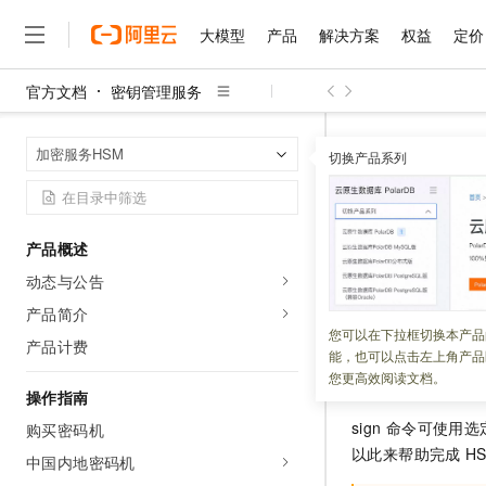
大模型
产品
解决方案
权益
定价
官方文档
密钥管理服务
大模型
产品
解决方案
权益
定价
云市场
伙伴
服务
了解阿里云
精选产品
精选解决方案
普惠上云
产品定价
精选商城
成为销售伙伴
售前咨询
为什么选择阿里云
千问AI平台
密钥管理服务
首页
加密服务HSM
了解云产品的定价详情
切换产品系列
大模型服务平台百炼
千问办公，解锁你的工作
普惠上云 官方力荐
分销伙伴
在线服务
网站建设
什么是云计算
大
大模型服务与应用平台
企业级Agent产品，直接
云服务器38元/年起，超
sign
咨询伙伴
多端小程序
技术领先
云上成本管理
售后服务
千问大模型
Agency Agents：拥
官方推荐返现计划
大模型
大模型
精选产品
精选解决方案
Salesforce 国际版订阅
稳定可靠
产品概述
管理和优化成本
多元化、高性能、安全可靠
推荐新用户得奖励，单订单
更新时间：
2025-04-25
销售伙伴合作计划
自助服务
动态与公告
友盟天域
安全合规
人工智能与机器学习
AI
文本生成
无影云电脑
HappyHorse 打造一
云工开物
本文介绍如何使用
无影生态合作计划
在线服务
产品简介
观测云
分析师报告
随时随地安全接入的云上超
高校专属算力普惠，学生认
计算
互联网应用开发
您可以在下拉框切换本产品
Qwen3.8-Max
HOT
产品计费
Salesforce On Alibaba C
工单服务
能，也可以点击左上角产品
智能体时代全能旗舰模型
Tuya 物联网平台阿里云
研究报告与白皮书
云解析DNS
快速拥有专属 OpenClaw
Consulting Partner 合
功能说明
大数据
容器
您更高效阅读文档。
免费试用
短信专区
操作指南
蓝凌 OA
Qwen3.7-Plus
AI 大模型销售与服务生
现代化应用
存储
天池大赛
sign
命令可使用选
能看、能想、能动手的多模
购买密码机
云原生大数据计算服务 Max
解决方案免费试用 新老
电子合同
以此来帮助完成
H
面向分析的企业级SaaS模
最高领取价值200元试用
中国内地密码机
安全
网络与CDN
AI 算法大赛
Qwen3-VL-Plus
畅捷通