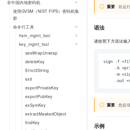
非中国内地密码机
AI 产品 免费试用
网络
安全
云开发大赛
重要
在运
Tableau 订阅
使用GVSM（NIST FIPS）密码机集
1亿+ 大模型 tokens 和 
可观测
入门学习赛
群
中间件
AI空中课堂在线直播课
140+云产品 免费试用
大模型服务
命令行工具
语法
上云与迁云
产品新客免费试用，最长1
数据库
生态解决方案
hsm_mgmt_tool
千问AI平台-Token Plan
企业出海
大模型ACA认证体验
请按照下方语法输
大数据计算
key_mgmt_tool
助力企业全员 AI 认知与能
行业生态解决方案
政企业务
aesWrapUnwrap
媒体服务
千问AI平台-模型体验
开发者生态解决方案
deleteKey
sign -f <fil
在线体验全尺寸、多种模态
企业服务与云通信
     -k <pr
AI 开发和 AI 应用解决
Error2String
Happy 系列大模型
     -m <si
域名与网站
exit
     -out <
exportPrivateKey
终端用户计算
exportPubKey
Serverless
大模型解决方案
重要
您必
exSymKey
开发工具
extractMaskedObject
快速部署 Dify，高效搭建 
findKey
迁移与运维管理
示例