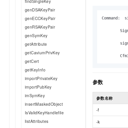
findSingleKey
10 分钟在聊天系统中增加
专有云
genDSAKeyPair
genECCKeyPair
Command:  s
genRSAKeyPair
       	Signature creation successful

genSymKey
       	signature is written to file signedFile

getAttribute
getCaviumPrivKey
    
getCert
getKeyInfo
importPrivateKey
参数
importPubKey
imSymKey
参数名称
insertMaskedObject
-f
IsValidKeyHandlefile
listAttributes
-k