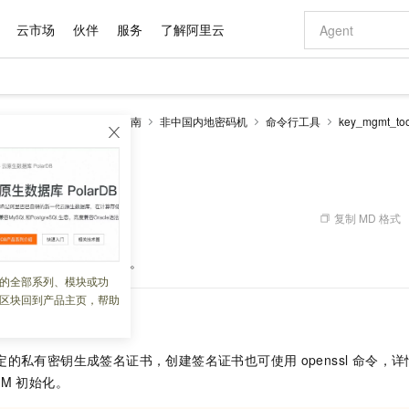
云市场
伙伴
服务
了解阿里云
AI 特惠
数据与 API
成为产品伙伴
企业增值服务
最佳实践
价格计算器
AI 场景体
基础软件
产品伙伴合
阿里云认证
市场活动
配置报价
大模型
加密服务HSM
操作指南
非中国内地密码机
命令行工具
key_mgmt_too
自助选配和估算价格
新方式
域名与网站
睿译宝，AI翻译排版一步到位
智启 AI 普惠权益
产品生态集成认证中心
企业支持计划
云上春晚
千问官方 MaaS 平台，为开发者和 Agent 而生，新用户赠送 1 亿 + tokens 额度
云服务器 EC
Qwen Aud
AI Coding
阿里云Maa
2026 阿里云
为企业打
数据集
Windows
大模型认证
模型
NEW
NEW
交付可用成果
值低价云产品抢先购
提供智能易用的域名与建站服务
上传文档即自动完成翻译和格式还原
至高享 1亿+免费 tokens，加速 Al 应用落地
安全可靠、弹
智能编程，一键
产品生态伙伴
专家技术服务
云上奥运之旅
弹性计算合作
阿里云中企出
手机三要素
宝塔 Linux
全部认证
价格优势
有专属领域专家
对象存储 OSS
GLM-5.2：长任务时代开源旗舰模型
阿里云 OPC 创新助力计划
云数据库 RD
即刻拥有 DeepS
AI 电商营销
产品生态伙伴工作台
企业增值服务台
云栖战略参考
云存储合作计
云栖大会
身份实名认证
CentOS
训练营
推动算力普惠，释放技术红利
的大模型服务
最高返9万
多领域专家智能体,一键组建 AI 虚拟交付团队
至高百万元 Token 补贴，加速一人公司成长
稳定、安全、高性价比、高性能的云存储服务
真正可用的 1M 上下文,一次完成代码全链路开发
轻松解锁专属 Dee
从图文生成到
复制 MD 格式
 05:57:31
云上的中国
数据库合作计
活动全景
短信
Docker
图片和
站式影视创作平台
人工智能平台 PAI
Hermes Agent，打造自进化智能体
Token Plan 模型订阅计划
Qoder
5 分钟轻松部署
AI 广告创作
企业成长
大模型
NEW
信息公告
sign
命令生成签名证书。
看见新力量
云网络合作计
OCR 文字识别
JAVA
级电脑
证享300元代金券
可视化编排打通从文字构思到成片全链路闭环
一站式AI开发、训练和推理服务
自主进化，持久记忆，越用越聪明
Qwen3.8-Max 首发尝鲜，限时加量 10 倍，夜间低至2折
面向真实软件
图文、视频一
的全部系列、模块或功
Kimi-K3
HappyHors
NEW
魔搭 Mode
loud
服务实践
官网公告
区块回到产品主页，帮助
Kimi 最新旗舰模型，长程编程与推理利器
让文字生成流
金融模力时刻
Salesforce O
版
发票查验
全能环境
Qoder CN
Claude Code + GStack 打造工程团队
千问办公，限时限量积分加倍
云原生数据库 P
低代码高效构
AI 建站
NEW
作计划
计划
创新中心
魔搭 ModelSc
健康状态
让AI从“聊天伙伴”进化为能干活的“数字员工”
覆盖公网/内网、递归/权威、移动APP等全场景解析服务
安装技能 GStack，拥有专属 AI 工程团队
你的AI工作搭子，覆盖日常办公高频场景
基于千问大模型等，支持代码智能生成、研发智能问答
0 代码专业建
客户案例
天气预报查询
操作系统
Deepseek-v4-pro
HappyHors
态合作计划
定的私有密钥生成签名证书，创建签名证书也可使用
openssl 命令，
态智能体模型
旗舰 MoE 大模型，百万上下文与顶尖推理能力
图生视频，流
Compute
同享
容器服务 Kubernetes 版 ACK
万小智 AI 建站低至 15元/月
云防火墙
AI 短剧/漫剧
快递物流查询
WordPress
成为服务伙
高校合作
SM
初始化。
式云数据仓库
点，立即开启云上创新
提供一站式管理容器应用的 K8s 服务
送.CN域名，送备案服务码
云原生的云上
AI助力短剧
GLM-5.2
Wan2.7-T
Ubuntu