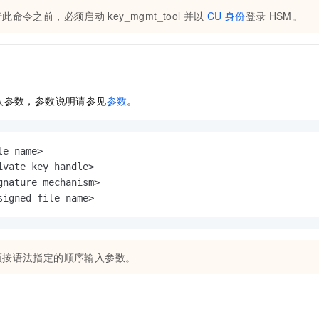
服务生态伙伴
视觉 Coding、空间感知、多模态思考等全面升级
1M上下文，专为长程任务能力而生
云工开物
企业应用
Night Plan 支持 Qwen 3.8-Max
AI 办公
NEW
行此命令之前，必须启动
key_mgmt_tool
并以
CU
身份
登录
HSM。
Red Hat
30+ 款产品免费体验
夜间 5 折，Qwen/Meoo/TokenPlan 客户专享
AI智能应用
科研合作
ERP
堂（旗舰版）
SUSE
智能客服
AI 应用构建
大模型原生
CRM
2个月
自动承接线索
建站小程序
Qoder
大模型服务平台百炼-应用模版
OA 办公系统
HOT
NEW
入参数，参数说明请参见
参数
。
面向真实软件
个人版上线、团队版降价；千问3.8-Max首发发尝鲜
丰富多元化的应用模版和解决方案
力提升
财税管理
模板建站
万有无界
大模型服务平台百炼-智能体
400电话
定制建站
e name>

的模型效果
灵活可视化地构建企业级 Agent
ivate key handle>

方案
广告营销
模板小程序
秒悟
人工智能平台 PAI
gnature mechanism>

定制小程序
云端极速 AI 
新一代 AI 视频生成模型，深度适配广告营销等场景
AI Native 的算法工程平台，一站式完成建模、训练、推理服务部署
signed file name>
APP 开发
建站系统
须按语法指定的顺序输入参数。
AI 应用
10分钟微调：让0.6B模型媲美235B模型
多模态数据信
依托云原生高可用架构,实现Dify私有化部署
用1%尺寸在特定领域达到大模型90%以上效果