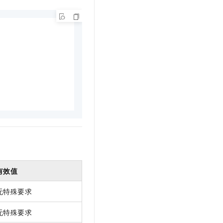
t.diy 一步搞定创意建站
构建大模型应用的安全防护体系
通过自然语言交互简化开发流程,全栈开发支持
通过阿里云安全产品对 AI 应用进行安全防护
有效值
无特殊要求
无特殊要求