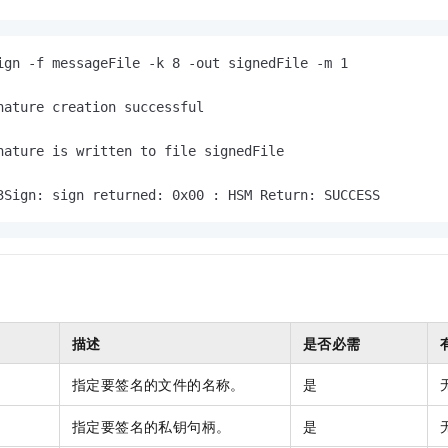
一个 AI 助手
即刻拥有 DeepSeek-R1 满血版
超强辅助，Bol
在企业官网、通讯软件中为客户提供 AI 客服
多种方案随心选，轻松解锁专属 DeepSeek
ign -f messageFile -k 8 -out signedFile -m 1

   	Cfm3Sign: sign returned: 0x00 : HSM Return: SUCCESS
描述
是否必需
指定要签名的文件的名称。
是
指定要签名的私钥句柄。
是