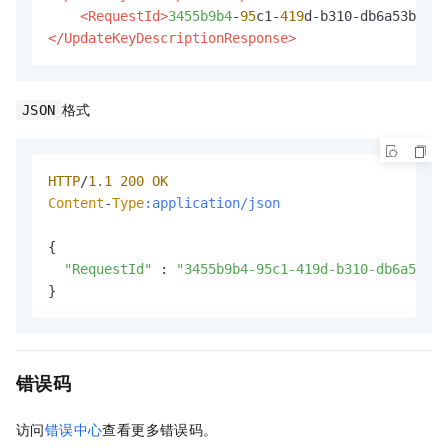
<RequestId>
3455b9b4
-
95
c1-
419
</UpdateKeyDescriptionResponse>
格式
JSON
HTTP
/
1.1
200
OK
Content
-
Type
:application/json
{

"RequestId"
 : 
"3455b9b4-95c1-419d-b310-db6a53b09
}
错误码
访问
错误中心
查看更多错误码。