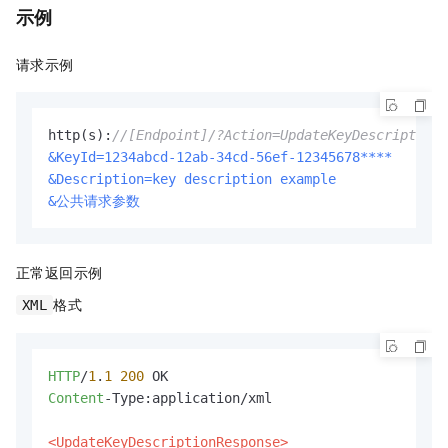
示例
请求示例
http(s):
//[Endpoint]/?Action=UpdateKeyDescription
&KeyId=1234abcd-12ab-34cd-56ef-12345678****
&Description=key description example
&公共请求参数
正常返回示例
格式
XML
HTTP
/
1
.
1
200
Content
-Type:application/xml

<UpdateKeyDescriptionResponse>