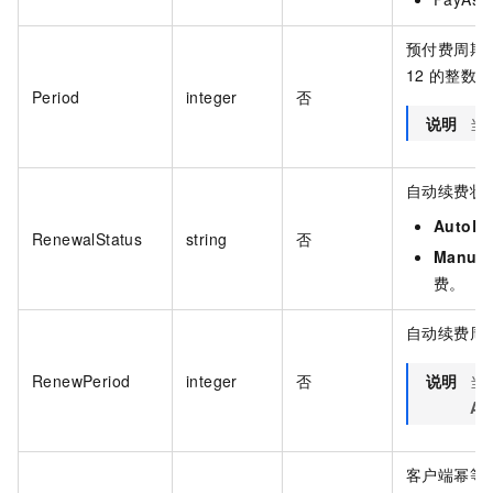
预付费周期
12
的整数倍
Period
integer
否
说明
当
自动续费状
AutoRe
RenewalStatus
string
否
Manua
费。
自动续费周
RenewPeriod
integer
否
说明
当
Au
客户端幂等