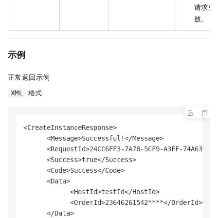
请求失
败。
示例
正常返回示例
格式
XML
<CreateInstanceResponse>

      <Message>Successful!</Message>

      <RequestId>24CC6FF3-7A78-5CF9-A3FF-74A630EBF
      <Success>true</Success>

      <Code>Success</Code>

      <Data>

            <HostId>testId</HostId>

            <OrderId>23646261542****</OrderId>

      </Data>
