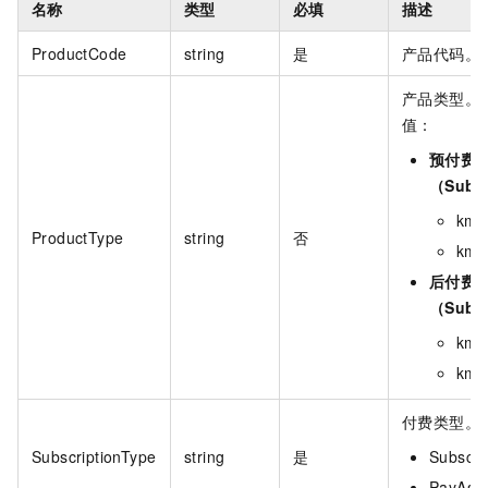
名称
类型
必填
描述
ProductCode
string
是
产品代码。
产品类型。
值：
预付费
（Subsc
kms
ProductType
string
否
kms
后付费
（Subs
kms
kms
付费类型。
SubscriptionType
string
是
Subsc
PayAs