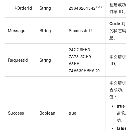
创建成功的
└OrderId
String
23646261542****
订单
ID。
Code
对应
Message
String
Successful！
的状态码信
息。
24CC6FF3-
7A78-5CF9-
本次请求的
RequestId
String
A3FF-
ID。
74A630EBFAD9
本次请求是
否成功。取
值：
true
：
Success
Boolean
true
请求成
功。
false