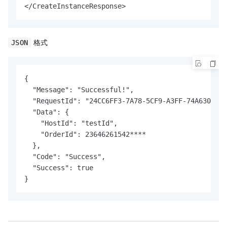
</CreateInstanceResponse>
格式
JSON
{

  "Message": "Successful!",

  "RequestId": "24CC6FF3-7A78-5CF9-A3FF-74A630EBFA
  "Data": {

    "HostId": "testId",

    "OrderId": 23646261542****

  },

  "Code": "Success",

  "Success": true

}