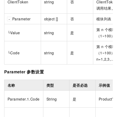
ClientToken
string
否
ClientT
调用结果。
Parameter
object []
否
模块列表
第 n 个模块
└Value
string
是
（1~100）
第 n 个模块
└Code
string
是
（1~100
n=1,2,3
Parameter
参数设置
名称
类型
是否必选
示例值
Parameter.1.Code
String
是
ProductVe