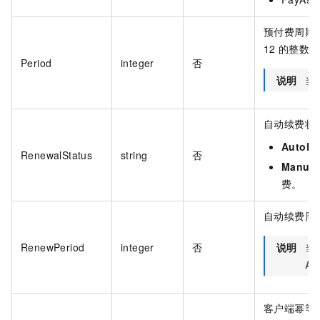
预付费周期
12
的整数倍
Period
integer
否
说明
当
自动续费状
AutoRe
RenewalStatus
string
否
Manua
费。
自动续费周
RenewPeriod
integer
否
说明
当
Au
客户端幂等