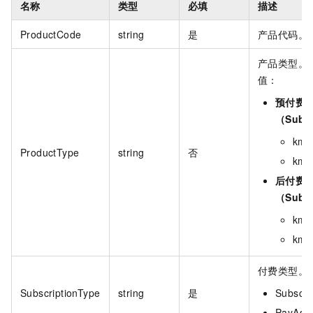
名称
类型
必填
描述
ProductCode
string
是
产品代码。
产品类型。
值：
预付费
（Subsc
kms
ProductType
string
否
kms
后付费
（Subs
kms
kms
付费类型。
SubscriptionType
string
是
Subsc
PayAs