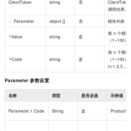
ClientToken
string
否
ClientT
调用结果。
Parameter
object []
否
模块列表
第 n 个模块
└Value
string
是
（1~100）
第 n 个模块
└Code
string
是
（1~100
n=1,2,3
Parameter
参数设置
名称
类型
是否必选
示例值
Parameter.1.Code
String
是
ProductVe