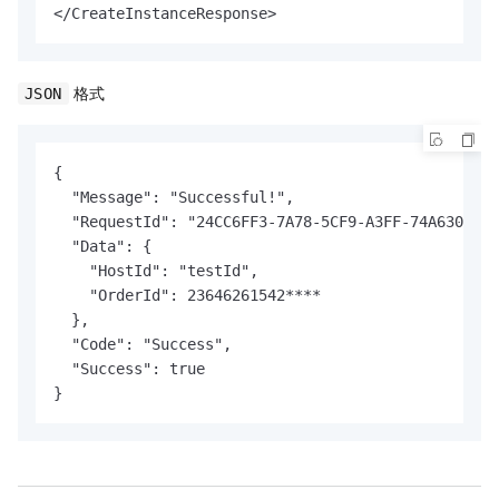
</CreateInstanceResponse>
格式
JSON
{

  "Message": "Successful!",

  "RequestId": "24CC6FF3-7A78-5CF9-A3FF-74A630EBFA
  "Data": {

    "HostId": "testId",

    "OrderId": 23646261542****

  },

  "Code": "Success",

  "Success": true

}