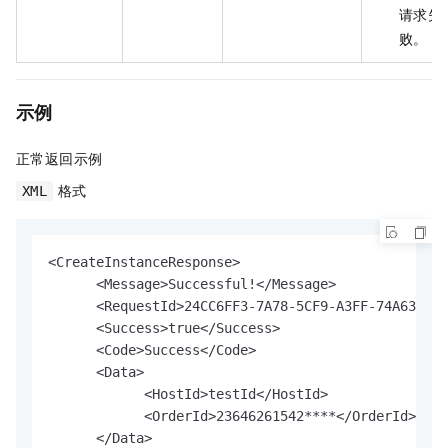
请求失
败。
示例
正常返回示例
格式
XML
<CreateInstanceResponse>

      <Message>Successful!</Message>

      <RequestId>24CC6FF3-7A78-5CF9-A3FF-74A630EBF
      <Success>true</Success>

      <Code>Success</Code>

      <Data>

            <HostId>testId</HostId>

            <OrderId>23646261542****</OrderId>

      </Data>
