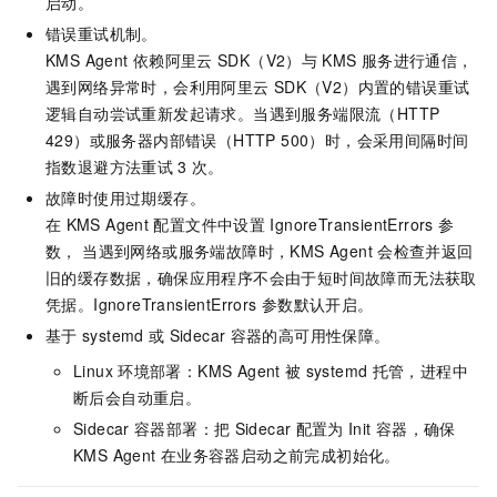
启动。
错误重试机制。
KMS Agent
依赖阿里云
SDK（V2）与
KMS
服务进行通信，
遇到网络异常时，会利用阿里云
SDK（V2）内置的错误重试
逻辑自动尝试重新发起请求。当遇到服务端限流（HTTP
429）或服务器内部错误（HTTP 500）时，会采用间隔时间
指数退避方法重试
3
次。
故障时使用过期缓存。
在
KMS Agent
配置文件中设置
IgnoreTransientErrors
参
数， 当遇到网络或服务端故障时，KMS Agent
会检查并返回
旧的缓存数据，确保应用程序不会由于短时间故障而无法获取
凭据。IgnoreTransientErrors
参数默认开启。
基于
systemd
或
Sidecar
容器的高可用性保障。
Linux
环境部署：KMS Agent
被
systemd
托管，进程中
断后会自动重启。
Sidecar
容器部署：把
Sidecar
配置为
Init
容器，确保
KMS Agent
在业务容器启动之前完成初始化。