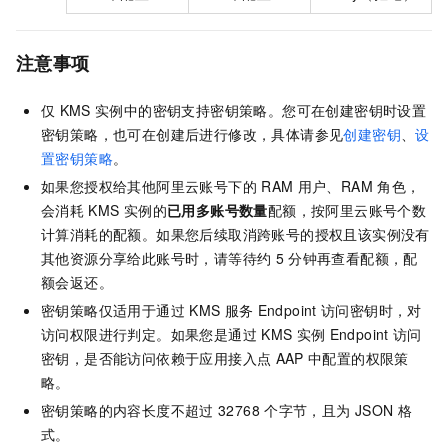
注意事项
仅
KMS
实例中的密钥支持密钥策略。您可在创建密钥时设置
密钥策略，也可在创建后进行修改，具体请参见
创建密钥
、
设
置密钥策略
。
如果您授权给其他阿里云账号下的
RAM
用户、RAM
角色，
会消耗
KMS
实例的
已用多账号数量
配额，按阿里云账号个数
计算消耗的配额。如果您后续取消跨账号的授权且该实例没有
其他资源分享给此账号时，请等待约
5
分钟再查看配额，配
额会返还。
密钥策略仅适用于通过
KMS
服务
Endpoint
访问密钥时，对
访问权限进行判定。如果您是通过
KMS
实例
Endpoint
访问
密钥，是否能访问依赖于应用接入点
AAP
中配置的权限策
略。
密钥策略的内容长度不超过
32768
个字节，且为
JSON
格
式。