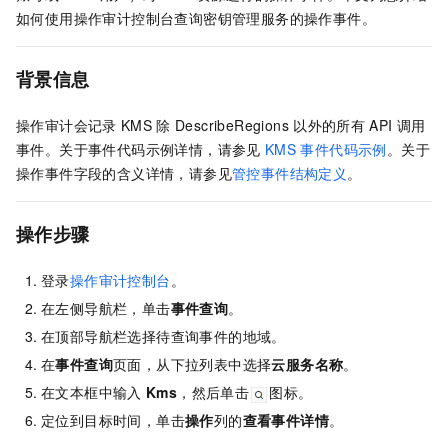
如何使用操作审计控制台查询密钥管理服务的操作事件。
背景信息
操作审计会记录
KMS
除
DescribeRegions
以外的所有
API
调用
事件。关于事件代码示例详情，请参见
KMS
事件代码示例
。关于
操作事件字段的含义详情，请参见
管控事件结构定义
。
操作步骤
登录
操作审计控制台
。
在左侧导航栏，单击
事件查询
。
在顶部导航栏选择待查询事件的地域。
在
事件查询
页面，从下拉列表中选择
云服务名称
。
在文本框中输入
Kms
，然后单击
图标。
定位到目标时间，单击
操作
列的
查看事件详情
。