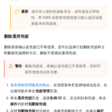
重要
成功存入新的凭据版本后，该凭据会立即轮
转，即
KMS
的获取凭据值接口默认返回该最
新版本的凭据值。
删除通用凭据
删除前请确认该凭据已不再使用。您可以选择计划删除凭据和立
即删除凭据两种方式，删除不需要的通用凭据。
警告
删除凭据前，请确认该凭据已不再使用，否则可
能导致您的业务失败。
登录密钥管理服务控制台
，在顶部菜单栏选择地域信息后，在
左侧导航栏单击
凭据管理
页面。
单击
通用凭据
页签，选择
实例
ID
后，定位到目标凭据，单击
操作
列的
计划删除凭据
。
在
计划删除凭据
对话框中，选择凭据删除方式，并单击
确定
。