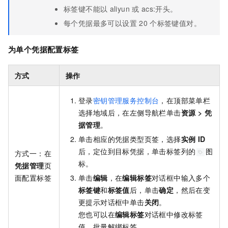
标签键不能以
aliyun
或
acs:开头。
每个凭据最多可以设置
20
个标签键值对。
为单个凭据配置标签
方式
操作
登录
密钥管理服务控制台
，在顶部菜单栏
选择地域后，在左侧导航栏单击
资源
>
凭
据管理
。
单击相应的凭据类型页签，选择
实例
ID
后，定位到目标凭据，单击标签列的
图
方式一：在
标。
凭据管理
页
面配置标签
单击
编辑
，在
编辑标签
对话框中输入多个
标签键
和
标签值
后，单击
确定
，然后在变
更提示对话框中单击
关闭
。
您也可以在
编辑标签
对话框中修改标签
值、批量解绑标签。