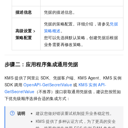
描述信息
凭据的描述信息。
凭据的策略配置。详细介绍，请参见
凭据
高级设置
>
策略概述
。
策略配置
您可以先选择默认策略，创建凭据后根据
业务需要再修改策略。
步骤二：应用程序集成通用凭据
KMS
提供了阿里云
SDK、凭据客户端、KMS Agent、KMS
实例
SDK
调用
OpenAPI-GetSecretValue
或
KMS
实例
API-
GetSecretValue
（不推荐）接口获取通用凭据值，建议您按照如
下优先级顺序选择合适的集成方式：
说明
建议您做好错误重试机制提升业务稳定性。
KMS
提供了多种认证方式，为了更高的安全
性，推荐您优先使用
ECS
实例
RAM
角色或