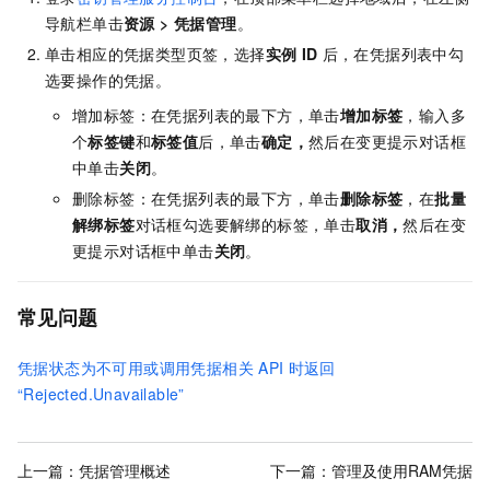
导航栏单击
资源
>
凭据管理
。
单击相应的凭据类型页签，选择
实例
ID
后，在凭据列表中勾
选要操作的凭据。
增加标签：在凭据列表的最下方，单击
增加标签
，输入多
个
标签键
和
标签值
后，单击
确定
，
然后在变更提示对话框
中单击
关闭
。
删除标签：在凭据列表的最下方，单击
删除标签
，在
批量
解绑标签
对话框勾选要解绑的标签，单击
取消
，
然后在变
更提示对话框中单击
关闭
。
常见问题
凭据状态为不可用或调用凭据相关
API
时返回
“Rejected.Unavailable”
上一篇：
凭据管理概述
下一篇：
管理及使用RAM凭据