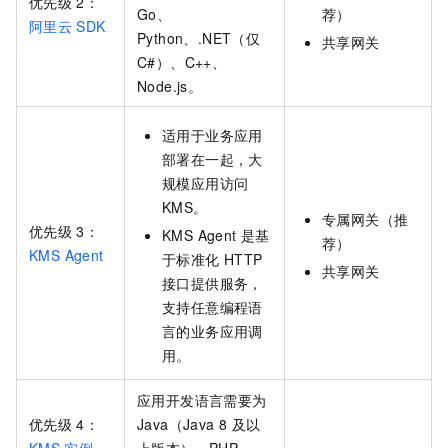
优先级
2：
Go、
荐）
阿里云
SDK
Python、.NET（仅
共享网关
C#）、C++、
Node.js。
适用于业务应用
部署在一起，大
规模应用访问
KMS。
专属网关（推
优先级
3：
KMS Agent
是基
荐）
KMS Agent
于标准化
HTTP
共享网关
接口提供服务，
支持任意编程语
言的业务应用调
用。
应用开发语言需要为
优先级
4：
Java（Java 8
及以
KMS
实例
上版本）、PHP、