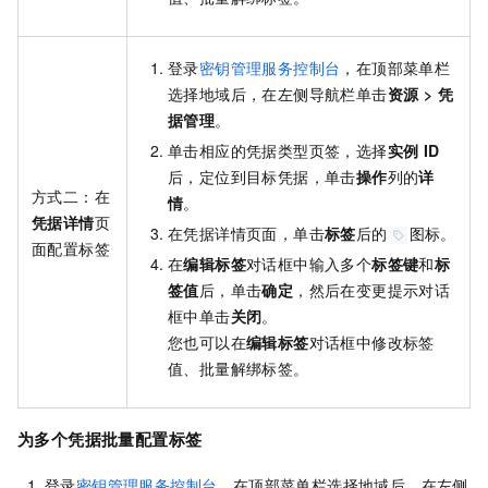
登录
密钥管理服务控制台
，在顶部菜单栏
选择地域后，在左侧导航栏单击
资源
>
凭
据管理
。
单击相应的凭据类型页签，选择
实例
ID
后，定位到目标凭据，单击
操作
列的
详
方式二：在
情
。
凭据详情
页
在凭据详情页面，单击
标签
后的
图标。
面配置标签
在
编辑标签
对话框中输入多个
标签键
和
标
签值
后，单击
确定
，然后在变更提示对话
框中单击
关闭
。
您也可以在
编辑标签
对话框中修改标签
值、批量解绑标签。
为多个凭据批量配置标签
登录
密钥管理服务控制台
，在顶部菜单栏选择地域后，在左侧