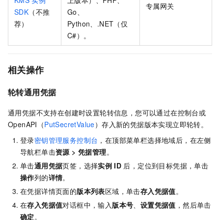
专属网关
SDK
（不推
Go、
荐）
Python、.NET（仅
C#）。
相关操作
轮转通用凭据
通用凭据不支持在创建时设置轮转信息，您可以通过在控制台或
OpenAPI（
PutSecretValue
）存入新的凭据版本实现立即轮转。
登录
密钥管理服务控制台
，在顶部菜单栏选择地域后，在左侧
导航栏单击
资源
>
凭据管理
。
单击
通用凭据
页签，选择
实例
ID
后，定位到目标凭据，单击
操作
列的
详情
。
在凭据详情页面的
版本列表
区域，单击
存入凭据值
。
在
存入凭据值
对话框中，输入
版本号
、
设置凭据值
，然后单击
确定
。