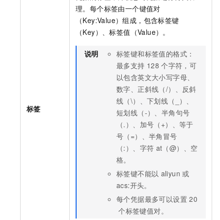
理。每个标签由一个键值对
（Key:Value）组成，包含标签键
（Key）、标签值（Value）。
说明
标签键和标签值的格式：
最多支持
128
个字符，可
以包含英文大小写字母、
数字、正斜线（/）、反斜
线（\）、下划线（_）、
标签
短划线（-）、半角句号
（.）、加号（+）、等于
号（=）、半角冒号
（:）、字符
at（@）、空
格。
标签键不能以
aliyun
或
acs:开头。
每个凭据最多可以设置
20
个标签键值对。