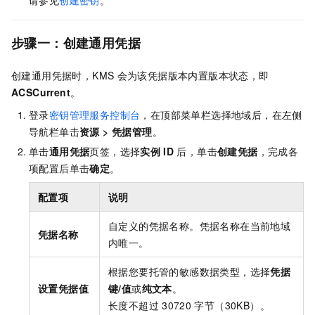
请参见
创建密钥
。
步骤一：创建通用凭据
创建通用凭据时，KMS
会为该凭据版本内置版本状态，即
ACSCurrent
。
登录
密钥管理服务控制台
，在顶部菜单栏选择地域后，在左侧
导航栏单击
资源
>
凭据管理
。
单击
通用凭据
页签，选择
实例
ID
后，单击
创建凭据
，完成各
项配置后单击
确定
。
配置项
说明
自定义的凭据名称。凭据名称在当前地域
凭据名称
内唯一。
根据您要托管的敏感数据类型，选择
凭据
设置凭据值
键/值
或
纯文本
。
长度不超过
30720
字节（30KB）。