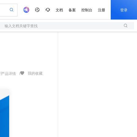
文档
备案
控制台
注册
登录
输入文档关键字查找
验
作计划
器
AI 活动
专业服务
服务伙伴合作计划
开发者社区
加入我们
服务平台百炼
阿里云 OPC 创新助力计划
一站式生成采购清单，支持单品或批量购买
S
可编辑精美 PPT 文稿
S产品伙伴计划（繁花）
峰会
造的大模型服务与应用开发平台
轻量应用服务器
Agency Agents：拥有专属领域专家
AI 生产力先锋
Al MaaS 服务伙伴赋能合作
域名
博文
Careers
至高可申请百万元
性可伸缩的云计算服务
 轻松生成专业的 PPT
开启高性价比 AI 编程新体验
先锋实践拓展 AI 生产力的边界
快速构建应用程序和网站，即刻迈出上云第一步
多领域专家智能体,一键组建 AI 虚拟交付团队
Token 补贴，五大权
计划
海大会
伙伴信用分合作计划
商标
问答
社会招聘
益加速 OPC 成功
S
帕鲁游戏服务器
数字证书管理服务（原SSL证书）
HappyHorse 打造一站式影视创作平台
飞天发布时刻
HOT
划
备案
电子书
校园招聘
联机服务器，轻松开启游戏
视频创作，一键激活电商全链路生产力
全托管，含MySQL、PostgreSQL、SQL Server、MariaDB多引擎
实现全站HTTPS，呈现可信的WEB访问
所见，即是所愿
可视化编排打通从文字构思到成片全链路闭环
我的收藏
产品详情
更多支持
划
公司注册
镜像站
视频生成
语音识别与合成
 智能体与工作流应用
短信服务
漫剧工坊：一站式动画创作平台
AI 实训营
合作伙伴培训与认证
划
上云迁移
的智能体编程平台
站生成，高效打造优质广告素材
通过阿里云百炼高效搭建AI应用,助力高效开发
快速生产连贯的高质量长漫剧
从基础到进阶，Agent 创客手把手教你
国内短信简单易用，安全可靠，秒级触达，全球覆盖200+国家和地区。
e-1.1-T2V
Qwen3-TTS-Flash
lScope
我要反馈
查询合作伙伴
畅细腻的高质量视频
离线语音合成大模型，多语言方言自适应，低延迟高稳定
n Alibaba Cloud ISV 合作
代维服务
olarDB
建企业门户网站
大数据开发治理平台 DataWorks
10 分钟搭建微信、支付宝小程序
创新加速
ope
登录合作伙伴管理后台
我要建议
站，无忧落地极速上线
以可视化方式快速构建移动和 PC 门户网站
100%兼容MySQL、PostgreSQL，兼容Oracle，支持集中和分布式
高效部署网站，快速应用到小程序
Data Agent 驱动的一站式 Data+AI 开发治理平台
e-1.1-I2V
Cosyvoice-V3-Flash
安全
畅自然，细节丰富
高表现力语音合成大模型，语音克隆听感自然
我要投诉
上云场景组合购
伴
边界网络安全防护产品
漫剧创作，剧本、分镜、视频高效生成
覆盖90%+业务场景，专享组合折扣价
2V
VPN
Fun-ASR