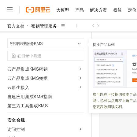
密钥管理
大模型
产品
解决方案
权益
定价
凭据管理
灾备管理
官方文档
密钥管理服务
日志服务
大模型
产品
解决方案
权益
定价
云市场
伙伴
服务
了解阿里云
精选产品
精选解决方案
普惠上云
产品定价
精选商城
成为销售伙伴
售前咨询
为什么选择阿里云
千问AI平台
密钥管理服务
首页
告警事件
密钥管理服务KMS
了解云产品的定价详情
切换产品系列
大模型服务平台百炼
睿译宝，AI翻译排版一
普惠上云 官方力荐
分销伙伴
在线服务
网站建设
什么是云计算
大
标签管理
大模型服务与应用平台
上传文档即自动完成翻译和
云服务器38元/年起，超
产品介绍
咨询伙伴
多端小程序
技术领先
应用接入点（AAP）管理
云上成本管理
售后服务
千问大模型
GLM-5.2：长任务时代
官方推荐返现计划
大模型
大模型
云产品集成KMS密钥
精选产品
精选解决方案
Salesforce 国际版订阅
稳定可靠
管理和优化成本
多元化、高性能、安全可靠
推荐新用户得奖励，单订单
更新时间：
2023-12-13
销售伙伴合作计划
自助服务
云产品集成KMS凭据
友盟天域
安全合规
人工智能与机器学习
AI
文本生成
无影云电脑
Hermes Agent，打造
云工开物
云原生接入
无影生态合作计划
在线服务
观测云
分析师报告
随时随地安全接入的云上超
自主进化，持久记忆，越用
高校专属算力普惠，学生认
计算
互联网应用开发
您可以在下拉框切换本产品
Qwen3.8-Max
HOT
自建应用集成KMS指南
Salesforce On Alibaba C
工单服务
能，也可以点击左上角产品
智能体时代全能旗舰模型
Tuya 物联网平台阿里云
研究报告与白皮书
云解析DNS
快速拥有专属 OpenClaw
Consulting Partner 合
第三方工具集成KMS
大数据
容器
您更高效阅读文档。
免费试用
短信专区
蓝凌 OA
Qwen3.7-Plus
AI 大模型销售与服务生
现代化应用
存储
天池大赛
安全合规
能看、能想、能动手的多模
云原生大数据计算服务 Max
解决方案免费试用 新老
电子合同
访问控制
面向分析的企业级SaaS模
最高领取价值200元试用
安全
网络与CDN
AI 算法大赛
Qwen3-VL-Plus
畅捷通