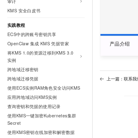
审计
AI 产品 免费试用
网络
安全
云开发大赛
Tableau 订阅
KMS 安全白皮书
1亿+ 大模型 tokens 和 
可观测
入门学习赛
中间件
AI空中课堂在线直播课
140+云产品 免费试用
实践教程
大模型服务
上云与迁云
产品新客免费试用，最长1
数据库
ECS中的跨账号密钥共享
生态解决方案
千问AI平台-Token Plan
企业出海
产品介绍
大模型ACA认证体验
OpenClaw 集成 KMS 凭据管家
大数据计算
助力企业全员 AI 认知与能
行业生态解决方案
将KMS 1.0的资源迁移到KMS 3.0
政企业务
媒体服务
千问AI平台-模型体验
实例
开发者生态解决方案
在线体验全尺寸、多种模态
跨地域迁移密钥
企业服务与云通信
AI 开发和 AI 应用解决
Happy 系列大模型
跨地域迁移凭据
上一篇：
联系我
域名与网站
使用ECS实例RAM角色安全访问KMS
终端用户计算
应用跨地域访问KMS实例
查询密钥和凭据的使用记录
Serverless
大模型解决方案
使用KMS一键加密Kubernetes集群
开发工具
快速部署 Dify，高效搭建 
Secret
迁移与运维管理
使用KMS密钥在线加密和解密数据