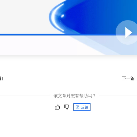
服务生态伙伴
视觉 Coding、空间感知、多模态思考等全面升级
1M上下文，专为长程任务能力而生
云工开物
企业应用
Night Plan 支持 Qwen 3.8-Max
AI 办公
NEW
Red Hat
30+ 款产品免费体验
夜间 5 折，Qwen/Meoo/TokenPlan 客户专享
AI智能应用
科研合作
ERP
堂（旗舰版）
SUSE
智能客服
AI 应用构建
大模型原生
CRM
2个月
自动承接线索
建站小程序
Qoder
大模型服务平台百炼-应用模版
OA 办公系统
HOT
NEW
面向真实软件
个人版上线、团队版降价；千问3.8-Max首发发尝鲜
丰富多元化的应用模版和解决方案
力提升
财税管理
模板建站
万有无界
大模型服务平台百炼-智能体
400电话
定制建站
的模型效果
灵活可视化地构建企业级 Agent
方案
广告营销
模板小程序
秒悟
人工智能平台 PAI
们
下一篇
定制小程序
云端极速 AI 
新一代 AI 视频生成模型，深度适配广告营销等场景
AI Native 的算法工程平台，一站式完成建模、训练、推理服务部署
APP 开发
该文章对您有帮助吗？
建站系统
反馈
AI 应用
10分钟微调：让0.6B模型媲美235B模型
多模态数据信
依托云原生高可用架构,实现Dify私有化部署
用1%尺寸在特定领域达到大模型90%以上效果