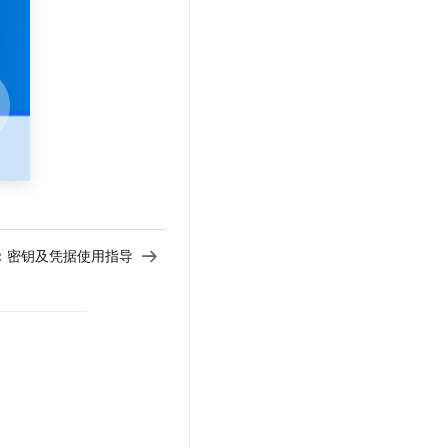
文戏情感细腻自然，动作戏激烈拳拳到肉，实现更强表演能力
支持中英文自由切换，具备更强的噪声鲁棒性
云聚AI 严选权益
SSL 证书
，一键激活高效办公新体验
精选AI产品，从模型到应用全链提效
堡垒机
AI 用量加速计划
应用
防火墙
、识别商机，让客服更高效、服务更出色。
新老同享，达量后返
千问办公
主机安全
NEW
的智能体编程平台
一站式AI生产力平台
AI 应用及服务市场
伶鹊
企业级人与Agent协作平台，接入和调度多个数字员工
智能客服平台，对话机器人、对话分析、智能外呼
AI 应用
大模型服务平台百炼 - 全妙
：
密钥及凭据使用指导
大模型
应用创作平台
多模态内容创作工具，已接入 DeepSeek
自然语言处理
数据标注
机器学习
息提取
与 AI 智能体进行实时音视频通话
从文本、图片、视频中提取结构化的属性信息
构建支持视频理解的 AI 音视频实时通话应用