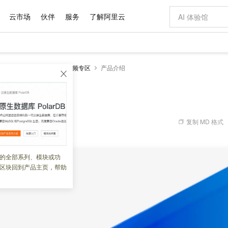
云市场
伙伴
服务
了解阿里云
AI 特惠
数据与 API
成为产品伙伴
企业增值服务
最佳实践
价格计算器
AI 场景体
基础软件
产品伙伴合
阿里云认证
市场活动
配置报价
大模型
密钥管理服务KMS
视频专区
产品介绍
自助选配和估算价格
步到位
域名与网站
智启 AI 普惠权益
产品生态集成认证中心
企业支持计划
云上春晚
Qwen Audio：打造专属 AI 语音助手
千问官方 MaaS 平台，为开发者和 Agent 而生，新用户赠送 1 亿 + tokens 额度
云服务器 EC
一句话生成原生
AI Coding
阿里云Maa
2026 阿里云
为企业打
数据集
Windows
大模型认证
模型
NEW
NEW
格式还原
值低价云产品抢先购
提供智能易用的域名与建站服务
至高享 1亿+免费 tokens，加速 Al 应用落地
Qwen-Audio-3.0-Realtime 端到端实时语音角色扮演
安全可靠、弹
输入一句话想法,
智能编程，一键
产品生态伙伴
专家技术服务
云上奥运之旅
弹性计算合作
阿里云中企出
手机三要素
宝塔 Linux
全部认证
价格优势
开源旗舰模型
对象存储 OSS
即刻拥有 DeepSeek-V4-Pro
阿里云 OPC 创新助力计划
云数据库 RD
一键部署幻兽
AI 电商营销
产品生态伙伴工作台
企业增值服务台
云栖战略参考
云存储合作计
云栖大会
身份实名认证
CentOS
训练营
推动算力普惠，释放技术红利
的大模型服务
最高返9万
真正可用的 1M 上下文,一次完成代码全链路开发
轻松解锁专属 DeepSeek-V4-Pro
至高百万元 Token 补贴，加速一人公司成长
稳定、安全、高性价比、高性能的云存储服务
一键购买专属
从图文生成到
复制 MD 格式
 05:24:07
云上的中国
数据库合作计
活动全景
短信
Docker
图片和
自进化智能体
人工智能平台 PAI
5 分钟轻松部署专属 QwenPaw
Token Plan 模型订阅计划
Qoder
高效搭建 AI
AI 广告创作
企业成长
大模型
NEW
HOT
信息公告
看见新力量
云网络合作计
OCR 文字识别
JAVA
级电脑
越聪明
证享300元代金券
一站式AI开发、训练和推理服务
Qwen3.8-Max 首发尝鲜，限时加量 10 倍，夜间低至2折
从聊天伙伴进化为能主动干活的本地数字员工
面向真实软件
图文、视频一
的全部系列、模块或功
Kimi-K3
HappyHors
NEW
魔搭 Mode
loud
服务实践
官网公告
区块回到产品主页，帮助
Kimi 最新旗舰模型，长程编程与推理利器
让文字生成流
金融模力时刻
Salesforce O
版
发票查验
全能环境
Qoder CN
Claude Code + GStack 打造工程团队
千问办公，限时限量积分加倍
云原生数据库 P
低代码高效构
AI 建站
NEW
作计划
计划
创新中心
魔搭 ModelSc
健康状态
让AI从“聊天伙伴”进化为能干活的“数字员工”
覆盖公网/内网、递归/权威、移动APP等全场景解析服务
安装技能 GStack，拥有专属 AI 工程团队
你的AI工作搭子，覆盖日常办公高频场景
基于千问大模型等，支持代码智能生成、研发智能问答
0 代码专业建
客户案例
天气预报查询
操作系统
Deepseek-v4-pro
HappyHors
态合作计划
态智能体模型
旗舰 MoE 大模型，百万上下文与顶尖推理能力
图生视频，流
Compute
同享
容器服务 Kubernetes 版 ACK
万小智 AI 建站低至 15元/月
云防火墙
AI 短剧/漫剧
快递物流查询
WordPress
成为服务伙
高校合作
式云数据仓库
点，立即开启云上创新
提供一站式管理容器应用的 K8s 服务
送.CN域名，送备案服务码
云原生的云上
AI助力短剧
GLM-5.2
Wan2.7-T
Ubuntu