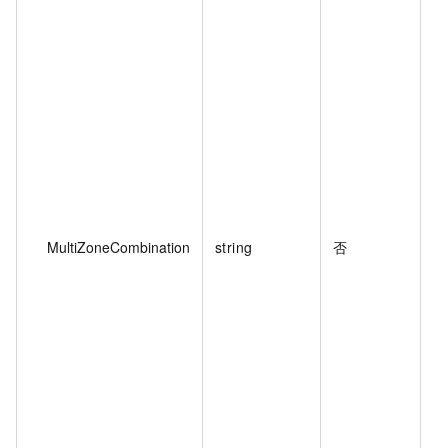
MultiZoneCombination
string
否