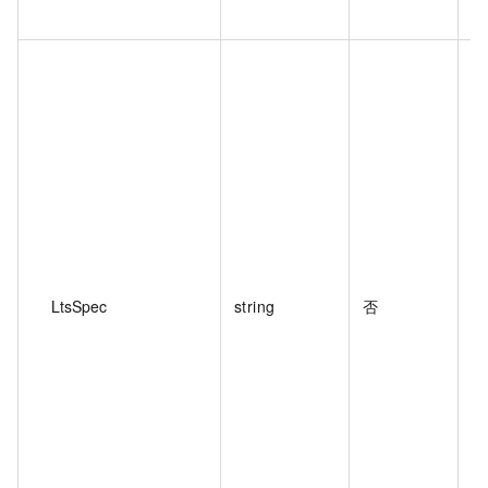
实
值
LtsSpec
string
否