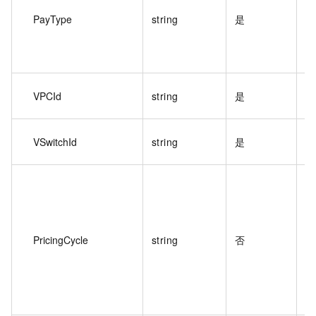
PayType
string
是
VPCId
string
是
实
VSwitchId
string
是
虚
实
PricingCycle
string
否