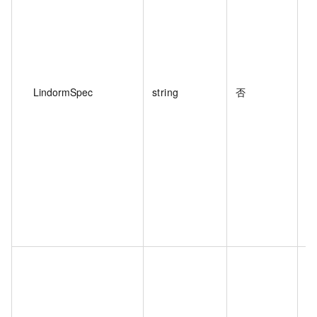
LindormSpec
string
否
实
如