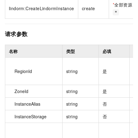
*
全部资源
lindorm:CreateLindormInstance
create
*
请求参数
名称
类型
必填
描
实
RegionId
string
是
D
参
ZoneId
string
是
实
InstanceAlias
string
否
实
InstanceStorage
string
否
实
实