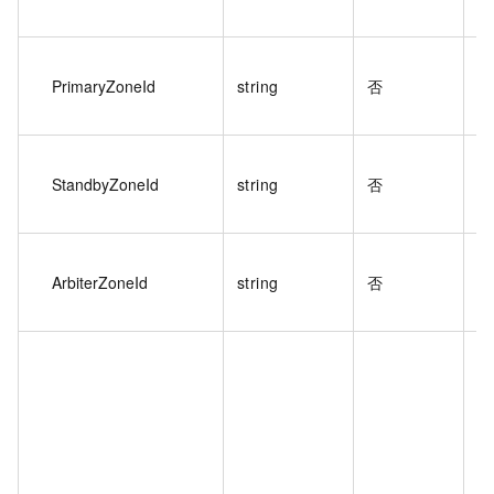
数
多
PrimaryZoneId
string
否
区
例
多
StandbyZoneId
string
否
区
例
多
ArbiterZoneId
string
否
用
实
多
情