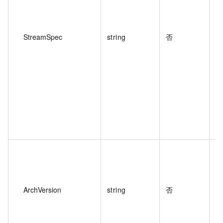
StreamSpec
string
否
部
ArchVersion
string
否
不
建
果