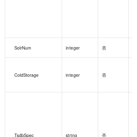
实
SolrNum
integer
否
值
实
为
ColdStorage
integer
否
存
8
实
值
TsdbSpec
string
否