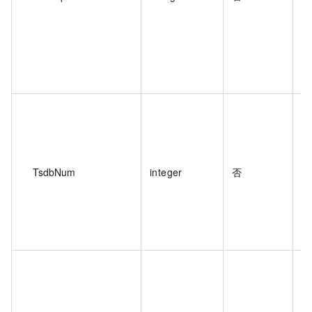
实
如
TsdbNum
integer
否
实
值