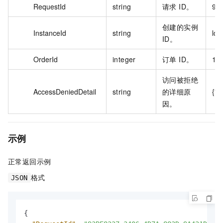
RequestId
string
请求 ID。
93
创建的实例
InstanceId
string
ld-
ID。
OrderId
integer
订单 ID。
11
访问被拒绝
AccessDeniedDetail
string
的详细原
{"A
因。
示例
正常返回示例
格式
JSON
{