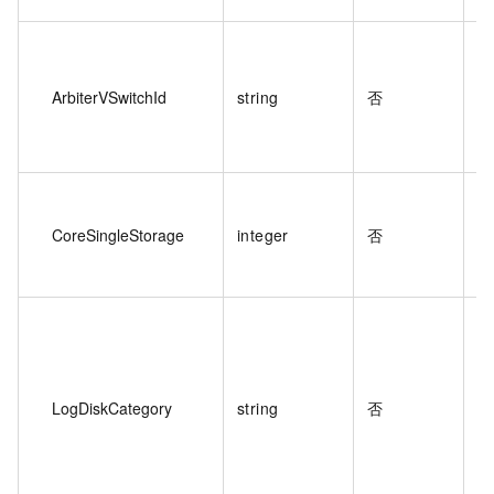
多
交
ArbiterVSwitchId
string
否
A
如
参
多
量
CoreSingleStorage
integer
否
G
例
多
型
LogDiskCategory
string
否
如