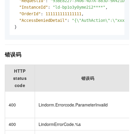
"RequestId"
:
"93BE8227-3406-4D7A-883D-9A421D42**
"InstanceId"
:
"ld-bp1o3y0yme2i2****"
,
"OrderId"
:
111111111111111
,
"AccessDeniedDetail"
:
"{\"AuthAction\":\"xxx\",\
}
错误码
HTTP
status
错误码
code
400
Lindorm.Errorcode.ParameterInvaild
400
LindormErrorCode.%s