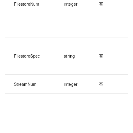
FilestoreNum
integer
否
实
值
FilestoreSpec
string
否
实
StreamNum
integer
否
0
实