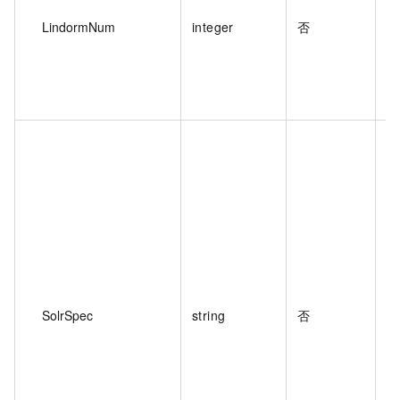
如
LindormNum
integer
否
参
实
地
为
实
值
SolrSpec
string
否