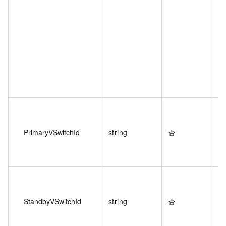
如
参
多
交
PrimaryVSwitchId
string
否
P
下
例
多
交
StandbyVSwitchId
string
否
S
下
例