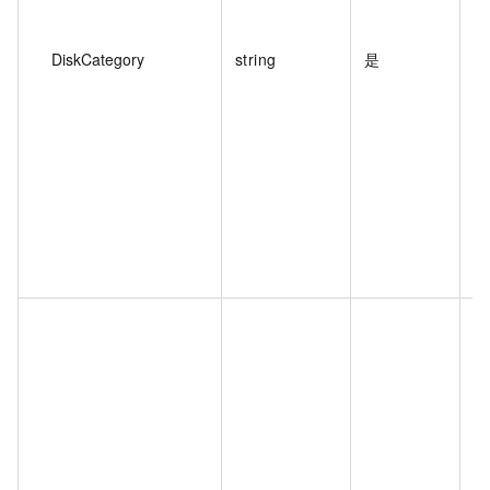
DiskCategory
string
是
实
本
时
当