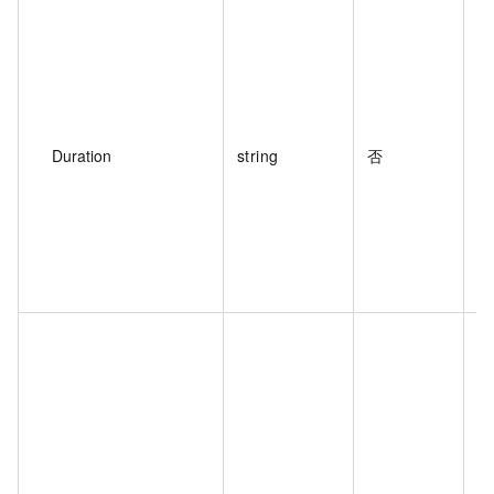
实
Duration
string
否
实