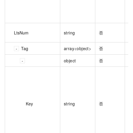
实
LtsNum
string
否
值
Tag
array<object>
否
标
object
否
标
标
1
Key
string
否