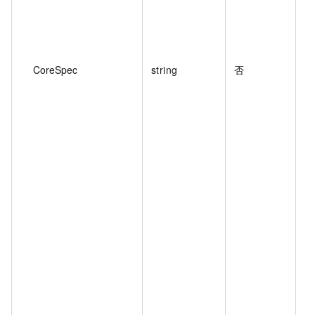
CoreSpec
string
否
本
时