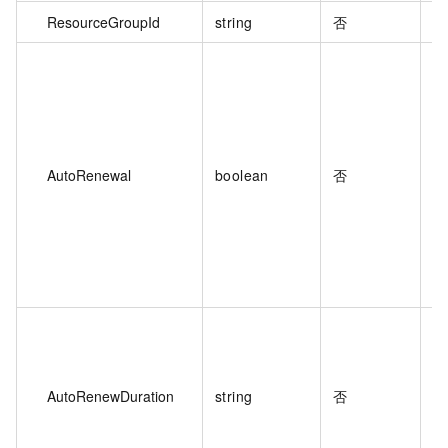
ResourceGroupId
string
否
资
实
默
AutoRenewal
boolean
否
自
取
AutoRenewDuration
string
否