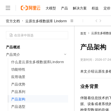
大模型
产品
解决方案
权益
定价
官方文档
云原生多模数据库 Lindorm
大模型
产品
解决方案
权益
定价
云市场
伙伴
服务
了解阿里云
精选产品
精选解决方案
普惠上云
产品定价
精选商城
成为销售伙伴
售前咨询
为什么选择阿里云
千问AI平台
云原生多模数据库
首页
了解云产品的定价详情
大模型服务平台百炼
睿译宝，AI翻译排版一
普惠上云 官方力荐
分销伙伴
在线服务
网站建设
什么是云计算
大
大模型服务与应用平台
上传文档即自动完成翻译和
云服务器38元/年起，超
产品架构
产品概述
咨询伙伴
多端小程序
技术领先
云上成本管理
售后服务
千问大模型
GLM-5.2：长任务时代
官方推荐返现计划
大模型
产品简介
大模型
精选产品
精选解决方案
Salesforce 国际版订阅
稳定可靠
管理和优化成本
多元化、高性能、安全可靠
推荐新用户得奖励，单订单
更新时间：
2026-07-24
销售伙伴合作计划
什么是云原生多模数据库Lindorm
自助服务
友盟天域
安全合规
人工智能与机器学习
AI
文本生成
无影云电脑
Hermes Agent，打造
云工开物
功能特性
本文介绍
云原生多模数
无影生态合作计划
在线服务
观测云
分析师报告
随时随地安全接入的云上超
自主进化，持久记忆，越用
高校专属算力普惠，学生认
计算
互联网应用开发
应用场景
Qwen3.8-Max
HOT
Salesforce On Alibaba C
工单服务
智能体时代全能旗舰模型
Tuya 物联网平台阿里云
研究报告与白皮书
产品优势
云解析DNS
快速拥有专属 OpenClaw
Consulting Partner 合
业务背景
大数据
容器
免费试用
短信专区
产品系列
蓝凌 OA
Qwen3.7-Plus
AI 大模型销售与服务生
现代化应用
存储
天池大赛
伴随着信息技术的
能看、能想、能动手的多模
产品架构
云原生大数据计算服务 Max
解决方案免费试用 新老
电子合同
据、设备或者系统
面向分析的企业级SaaS模
最高领取价值200元试用
安全
产品选型
网络与CDN
AI 算法大赛
Qwen3-VL-Plus
种类型数据的存储
畅捷通