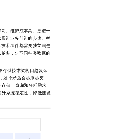
t.diy 一步搞定创意建站
构建大模型应用的安全防护体系
通过自然语言交互简化开发流程,全栈开发支持
通过阿里云安全产品对 AI 应用进行安全防护
率高、维护成本高。更进一
法跟进业务前进的步伐。举
各技术组件都需要独立演进
来越多，对不同种类数据的
据存储技术架构日趋复杂
用，这个矛盾会越来越突
统一存储、查询和分析需求。
提升系统稳定性，降低建设