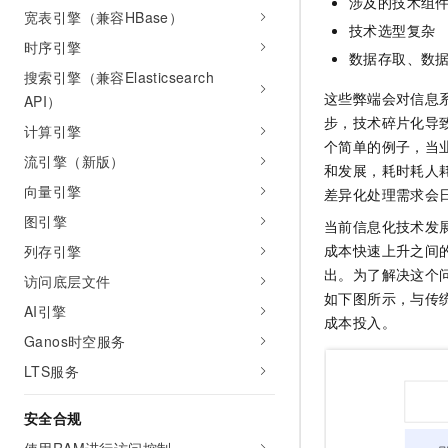
涉及的技术组
10 分钟在聊天系统中增加
宽表引擎（兼容HBase）
专有云
技术选型复杂
时序引擎
数据存取、数
搜索引擎（兼容Elasticsearch
这些弊端会对信息
API）
步，技术碎片化导
计算引擎
个简单的例子，当
流引擎（新版）
和发展，耗时耗人
向量引擎
差异化处理需求会
图引擎
当前信息化技术发
成本快速上升之间
列存引擎
出。为了解决这个
访问底层文件
如下图所示，与传统方
AI引擎
成本投入。
Ganos时空服务
LTS服务
安全合规