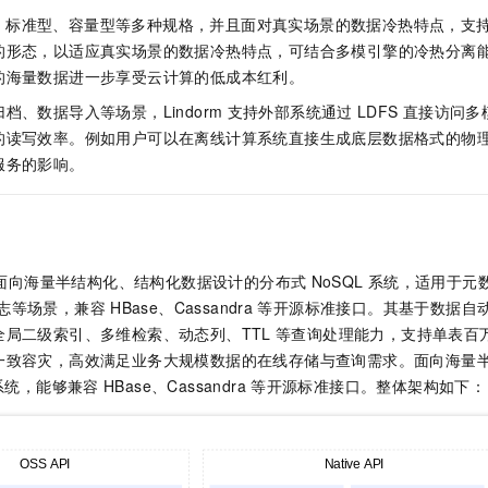
、标准型、容量型等多种规格，并且面对真实场景的数据冷热特点，支持
的形态，以适应真实场景的数据冷热特点，可结合多模引擎的冷热分离
的海量数据进一步享受云计算的低成本红利。
档、数据导入等场景，Lindorm
支持外部系统通过
LDFS
直接访问多
的读写效率。例如用户可以在离线计算系统直接生成底层数据格式的物
服务的影响。
面向海量半结构化、结构化数据设计的分布式
NoSQL
系统，适用于元
志等场景，兼容
HBase、Cassandra
等开源标准接口。其基于数据自动
全局二级索引、多维检索、动态列、TTL
等查询处理能力，支持单表百
一致容灾，高效满足业务大规模数据的在线存储与查询需求。面向海量
系统，能够兼容
HBase、Cassandra
等开源标准接口。整体架构如下：