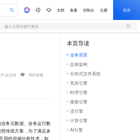
文档
备案
控制台
注册
登录
输入文档关键字查找
验
作计划
器
AI 活动
专业服务
服务伙伴合作计划
开发者社区
加入我们
服务平台百炼
阿里云 OPC 创新助力计划
本页导读
（1）
一站式生成采购清单，支持单品或批量购买
S
可编辑精美 PPT 文稿
S产品伙伴计划（繁花）
峰会
造的大模型服务与应用开发平台
轻量应用服务器
Agency Agents：拥有专属领域专家
AI 生产力先锋
Al MaaS 服务伙伴赋能合作
域名
博文
Careers
至高可申请百万元
业务背景
性可伸缩的云计算服务
 轻松生成专业的 PPT
开启高性价比 AI 编程新体验
先锋实践拓展 AI 生产力的边界
快速构建应用程序和网站，即刻迈出上云第一步
多领域专家智能体,一键组建 AI 虚拟交付团队
Token 补贴，五大权
计划
海大会
伙伴信用分合作计划
商标
问答
社会招聘
总体架构
益加速 OPC 成功
S
帕鲁游戏服务器
数字证书管理服务（原SSL证书）
HappyHorse 打造一站式影视创作平台
飞天发布时刻
HOT
划
备案
电子书
校园招聘
分布式文件系统
联机服务器，轻松开启游戏
视频创作，一键激活电商全链路生产力
全托管，含MySQL、PostgreSQL、SQL Server、MariaDB多引擎
实现全站HTTPS，呈现可信的WEB访问
所见，即是所愿
可视化编排打通从文字构思到成片全链路闭环
我的收藏
产品详情
更多支持
划
公司注册
镜像站
宽表引擎
视频生成
语音识别与合成
 智能体与工作流应用
短信服务
漫剧工坊：一站式动画创作平台
AI 实训营
合作伙伴培训与认证
时序引擎
划
上云迁移
的智能体编程平台
站生成，高效打造优质广告素材
通过阿里云百炼高效搭建AI应用,助力高效开发
快速生产连贯的高质量长漫剧
从基础到进阶，Agent 创客手把手教你
国内短信简单易用，安全可靠，秒级触达，全球覆盖200+国家和地区。
e-1.1-T2V
Qwen3-TTS-Flash
lScope
我要反馈
查询合作伙伴
搜索引擎
畅细腻的高质量视频
离线语音合成大模型，多语言方言自适应，低延迟高稳定
n Alibaba Cloud ISV 合作
代维服务
olarDB
建企业门户网站
大数据开发治理平台 DataWorks
10 分钟搭建微信、支付宝小程序
流引擎
创新加速
ope
登录合作伙伴管理后台
我要建议
站，无忧落地极速上线
以可视化方式快速构建移动和 PC 门户网站
100%兼容MySQL、PostgreSQL，兼容Oracle，支持集中和分布式
高效部署网站，快速应用到小程序
Data Agent 驱动的一站式 Data+AI 开发治理平台
e-1.1-I2V
Cosyvoice-V3-Flash
计算引擎
安全
的业务元数据、业务运行数
畅自然，细节丰富
高表现力语音合成大模型，语音克隆听感自然
我要投诉
上云场景组合购
伴
AI引擎
按照传统方案，为了满足多
边界网络安全防护产品
漫剧创作，剧本、分镜、视频高效生成
覆盖90%+业务场景，专享组合折扣价
2V
VPN
Fun-ASR
不同的存储分析技术，如