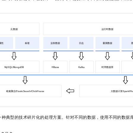
服务生态伙伴
视觉 Coding、空间感知、多模态思考等全面升级
1M上下文，专为长程任务能力而生
云工开物
企业应用
Night Plan 支持 Qwen 3.8-Max
AI 办公
NEW
Red Hat
30+ 款产品免费体验
夜间 5 折，Qwen/Meoo/TokenPlan 客户专享
AI智能应用
科研合作
ERP
堂（旗舰版）
SUSE
智能客服
AI 应用构建
大模型原生
CRM
2个月
自动承接线索
建站小程序
Qoder
大模型服务平台百炼-应用模版
OA 办公系统
HOT
NEW
面向真实软件
个人版上线、团队版降价；千问3.8-Max首发发尝鲜
丰富多元化的应用模版和解决方案
力提升
财税管理
模板建站
万有无界
大模型服务平台百炼-智能体
400电话
定制建站
的模型效果
灵活可视化地构建企业级 Agent
方案
广告营销
模板小程序
秒悟
人工智能平台 PAI
定制小程序
云端极速 AI 
新一代 AI 视频生成模型，深度适配广告营销等场景
AI Native 的算法工程平台，一站式完成建模、训练、推理服务部署
APP 开发
建站系统
一种典型的技术碎片化的处理方案。针对不同的数据，使用不同的数据
AI 应用
10分钟微调：让0.6B模型媲美235B模型
多模态数据信
依托云原生高可用架构,实现Dify私有化部署
用1%尺寸在特定领域达到大模型90%以上效果