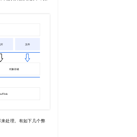
文戏情感细腻自然，动作戏激烈拳拳到肉，实现更强表演能力
支持中英文自由切换，具备更强的噪声鲁棒性
云聚AI 严选权益
SSL 证书
，一键激活高效办公新体验
精选AI产品，从模型到应用全链提效
堡垒机
AI 用量加速计划
应用
防火墙
、识别商机，让客服更高效、服务更出色。
新老同享，达量后返
千问办公
主机安全
NEW
的智能体编程平台
一站式AI生产力平台
AI 应用及服务市场
伶鹊
企业级人与Agent协作平台，接入和调度多个数字员工
智能客服平台，对话机器人、对话分析、智能外呼
AI 应用
大模型服务平台百炼 - 全妙
大模型
应用创作平台
多模态内容创作工具，已接入 DeepSeek
自然语言处理
数据标注
机器学习
库来处理。有如下几个弊
息提取
与 AI 智能体进行实时音视频通话
从文本、图片、视频中提取结构化的属性信息
构建支持视频理解的 AI 音视频实时通话应用