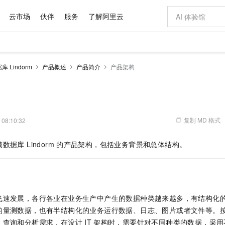
云市场
伙伴
服务
了解阿里云
AI 特惠
数据与 API
成为产品伙伴
企业增值服务
最佳实践
价格计算器
AI 场景体
基础软件
产品伙伴合
阿里云认证
市场活动
配置报价
大模型
 Lindorm
产品概述
产品简介
产品架构
自助选配和估算价格
步到位
域名与网站
智启 AI 普惠权益
产品生态集成认证中心
企业支持计划
云上春晚
Qwen Audio：打造专属 AI 语音助手
千问官方 MaaS 平台，为开发者和 Agent 而生，新用户赠送 1 亿 + tokens 额度
云服务器 EC
一句话生成原生
AI Coding
阿里云Maa
2026 阿里云
为企业打
数据集
Windows
大模型认证
模型
NEW
NEW
格式还原
值低价云产品抢先购
提供智能易用的域名与建站服务
至高享 1亿+免费 tokens，加速 Al 应用落地
Qwen-Audio-3.0-Realtime 端到端实时语音角色扮演
安全可靠、弹
输入一句话想法,
智能编程，一键
产品生态伙伴
专家技术服务
云上奥运之旅
弹性计算合作
阿里云中企出
手机三要素
宝塔 Linux
全部认证
价格优势
开源旗舰模型
对象存储 OSS
即刻拥有 DeepSeek-V4-Pro
阿里云 OPC 创新助力计划
云数据库 RD
一键部署幻兽
AI 电商营销
产品生态伙伴工作台
企业增值服务台
云栖战略参考
云存储合作计
云栖大会
身份实名认证
CentOS
训练营
推动算力普惠，释放技术红利
的大模型服务
最高返9万
真正可用的 1M 上下文,一次完成代码全链路开发
轻松解锁专属 DeepSeek-V4-Pro
至高百万元 Token 补贴，加速一人公司成长
稳定、安全、高性价比、高性能的云存储服务
一键购买专属
从图文生成到
复制 MD 格式
 08:10:32
云上的中国
数据库合作计
活动全景
短信
Docker
图片和
自进化智能体
人工智能平台 PAI
5 分钟轻松部署专属 QwenPaw
Token Plan 模型订阅计划
Qoder
高效搭建 AI
AI 广告创作
企业成长
大模型
NEW
HOT
信息公告
据库 Lindorm
的产品架构，包括业务背景和总体结构。
看见新力量
云网络合作计
OCR 文字识别
JAVA
级电脑
越聪明
证享300元代金券
一站式AI开发、训练和推理服务
Qwen3.8-Max 首发尝鲜，限时加量 10 倍，夜间低至2折
从聊天伙伴进化为能主动干活的本地数字员工
面向真实软件
图文、视频一
Kimi-K3
HappyHors
NEW
魔搭 Mode
loud
服务实践
官网公告
Kimi 最新旗舰模型，长程编程与推理利器
让文字生成流
金融模力时刻
Salesforce O
版
发票查验
全能环境
Qoder CN
Claude Code + GStack 打造工程团队
千问办公，限时限量积分加倍
云原生数据库 P
低代码高效构
AI 建站
NEW
作计划
计划
创新中心
魔搭 ModelSc
健康状态
让AI从“聊天伙伴”进化为能干活的“数字员工”
覆盖公网/内网、递归/权威、移动APP等全场景解析服务
安装技能 GStack，拥有专属 AI 工程团队
你的AI工作搭子，覆盖日常办公高频场景
基于千问大模型等，支持代码智能生成、研发智能问答
0 代码专业建
客户案例
天气预报查询
操作系统
Deepseek-v4-pro
HappyHors
态合作计划
飞速发展，各行各业在业务生产中产生的数据种类越来越多，有结构化
态智能体模型
旗舰 MoE 大模型，百万上下文与顶尖推理能力
图生视频，流
Compute
同享
容器服务 Kubernetes 版 ACK
万小智 AI 建站低至 15元/月
云防火墙
AI 短剧/漫剧
快递物流查询
WordPress
成为服务伙
高校合作
的量测数据，也有半结构化的业务运行数据、日志、图片或者文件等。
式云数据仓库
点，立即开启云上创新
提供一站式管理容器应用的 K8s 服务
送.CN域名，送备案服务码
云原生的云上
AI助力短剧
GLM-5.2
Wan2.7-T
、查询和分析需求，在设计
IT
架构时，需要针对不同种类的数据，采用
Ubuntu