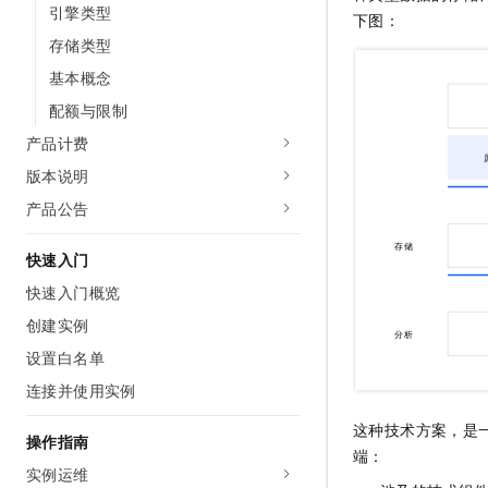
引擎类型
AI 产品 免费试用
网络
下图：
安全
云开发大赛
Tableau 订阅
1亿+ 大模型 tokens 和 
存储类型
可观测
入门学习赛
中间件
AI空中课堂在线直播课
基本概念
140+云产品 免费试用
大模型服务
上云与迁云
配额与限制
产品新客免费试用，最长1
数据库
生态解决方案
千问AI平台-Token Plan
产品计费
企业出海
大模型ACA认证体验
大数据计算
版本说明
助力企业全员 AI 认知与能
行业生态解决方案
政企业务
媒体服务
产品公告
千问AI平台-模型体验
开发者生态解决方案
在线体验全尺寸、多种模态
企业服务与云通信
快速入门
AI 开发和 AI 应用解决
Happy 系列大模型
域名与网站
快速入门概览
创建实例
终端用户计算
设置白名单
Serverless
大模型解决方案
连接并使用实例
开发工具
这种技术方案，是
快速部署 Dify，高效搭建 
操作指南
端：
迁移与运维管理
实例运维