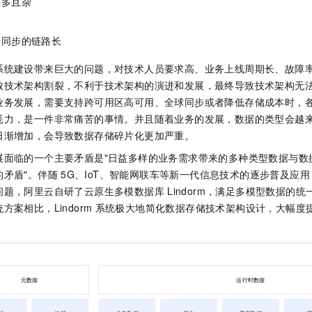
件多且杂
一个 AI 助手
即刻拥有 DeepSeek-R1 满血版
超强辅助，Bol
在企业官网、通讯软件中为客户提供 AI 客服
多种方案随心选，轻松解锁专属 DeepSeek
据同步的链路长
系统建设带来巨大的问题，对技术人员要求高、业务上线周期长、故障
致技术架构割裂，不利于技术架构的演进和发展，最终导致技术架构无
业务发展，需要支持跨可用区高可用、全球同步或者降低存储成本时，
耗力，是一件非常痛苦的事情。并且随着业务的发展，数据的类型会越
日渐增加，会导致数据存储碎片化更加严重。
展面临的一个主要矛盾是"日益多样的业务需求带来的多种类型数据与数
的矛盾"。伴随
5G、IoT、智能网联车等新一代信息技术的逐步普及应
问题，阿里云自研了云原生多模数据库
Lindorm，满足多模型数据的
案相比，Lindorm
系统极大地简化数据存储技术架构设计，大幅度