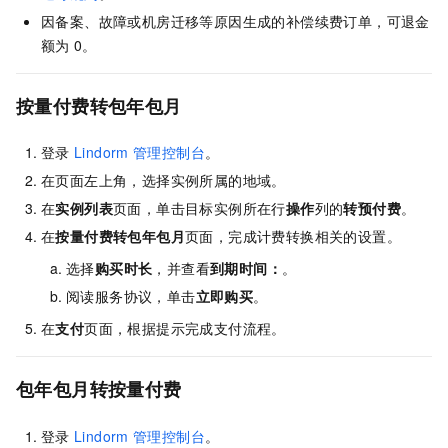
因备案、故障或机房迁移等原因生成的补偿续费订单，可退金
额为
0。
按量付费转包年包月
登录
Lindorm
管理控制台
。
在页面左上角，选择实例所属的地域。
在
实例列表
页面，单击目标实例所在行
操作
列的
转预付费
。
在
按量付费转包年包月
页面，完成计费转换相关的设置。
选择
购买时长
，并查看
到期时间：
。
阅读服务协议，单击
立即购买
。
在
支付
页面，根据提示完成支付流程。
包年包月转按量付费
登录
Lindorm
管理控制台
。