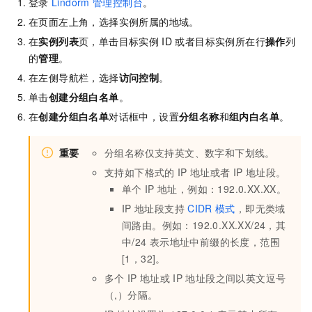
登录
Lindorm
管理控制台
。
在页面左上角，选择实例所属的地域。
在
实例列表
页，单击目标实例
ID
或者目标实例所在行
操作
列
的
管理
。
在左侧导航栏，选择
访问控制
。
单击
创建分组白名单
。
在
创建分组白名单
对话框中，设置
分组名称
和
组内白名单
。
重要
分组名称仅支持英文、数字和下划线。
支持如下格式的
IP
地址或者
IP
地址段。
单个
IP
地址，例如：192.0.XX.XX。
IP
地址段支持
CIDR
模式
，即无类域
间路由。例如：192.0.XX.XX/24，其
中/24
表示地址中前缀的长度，范围
[1，32]。
多个
IP
地址或
IP
地址段之间以英文逗号
（,）分隔。