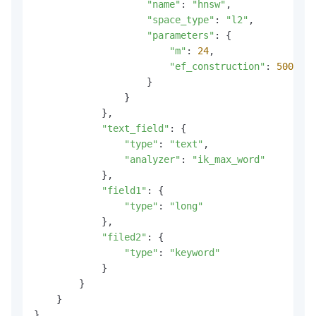
"name"
: 
"hnsw"
,

"space_type"
: 
"l2"
,

"parameters"
: {

"m"
: 
24
,

"ef_construction"
: 
500
                    }

                }

            },

"text_field"
: {

"type"
: 
"text"
,

"analyzer"
: 
"ik_max_word"
            },

"field1"
: {

"type"
: 
"long"
            },

"filed2"
: {

"type"
: 
"keyword"
            }

        }

    }

}
