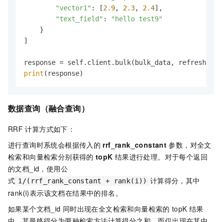
"vector1"
: [
2.9
, 
2.3
, 
2.4
],

"text_field"
: 
"hello test9"
    }

]

response = self.client.bulk(bulk_data, refresh=
Tru
print
(response)
数据查询（融合查询）
RRF
计算方式如下：
进行查询时系统会根据传入的
rrf_rank_constant
参数，对全文
检索和向量检索分别获得的
topK
结果进行处理。对于每个返回
的文档_id，使用公
式
计算得分，其中
1/(rrf_rank_constant + rank(i))
rank(i)表示该文档在结果中的排名。
如果某个文档_id
同时出现在全文检索和向量检索的
topK
结果
中，其最终得分为两种检索方法计算得分之和。而仅出现在其中