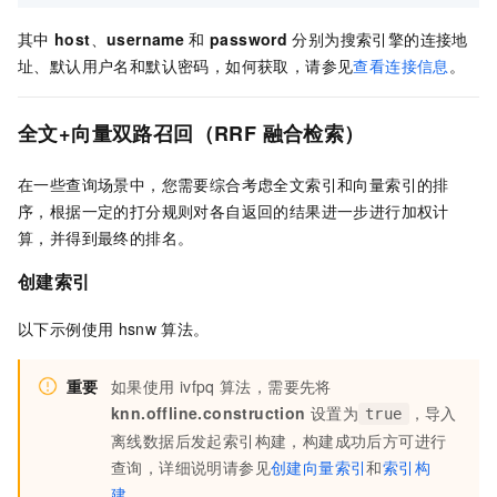
其中
host
、
username
和
password
分别为搜索引擎的连接地
址、默认用户名和默认密码，如何获取，请参见
查看连接信息
。
全文+向量双路召回（RRF
融合检索）
在一些查询场景中，您需要综合考虑全文索引和向量索引的排
序，根据一定的打分规则对各自返回的结果进一步进行加权计
算，并得到最终的排名。
创建索引
以下示例使用
hsnw
算法。
重要
如果使用
ivfpq
算法，需要先将
knn.offline.construction
设置为
，导入
true
离线数据后发起索引构建，构建成功后方可进行
查询，详细说明请参见
创建向量索引
和
索引构
建
。