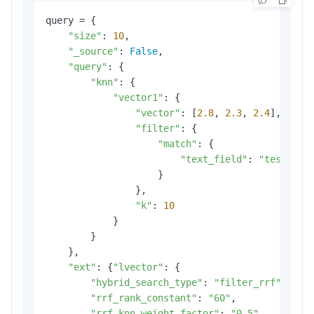
query = {

"size"
: 
10
,

"_source"
: 
False
,

"query"
: {

"knn"
: {

"vector1"
: {

"vector"
: [
2.8
, 
2.3
, 
2.4
],

"filter"
: {

"match"
: {

"text_field"
: 
"test5 te
                    }

                },

"k"
: 
10
            }

        }

    },

"ext"
: {
"lvector"
: {

"hybrid_search_type"
: 
"filter_rrf"
,

"rrf_rank_constant"
: 
"60"
,

"rrf_knn_weight_factor"
: 
"0.5"