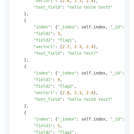
"vector1"
: [
2.6
, 
2.3
, 
2.4
],

"text_field"
: 
"hello test6 test5"
    },

    {

"index"
: {
"_index"
: self.index, 
"_id"
: 
"3"
"field1"
: 
3
,

"field2"
: 
"flag1"
,

"vector1"
: [
2.7
, 
2.3
, 
2.4
],

"text_field"
: 
"hello test7"
    },

    {

"index"
: {
"_index"
: self.index, 
"_id"
: 
"4"
"field1"
: 
4
,

"field2"
: 
"flag2"
,

"vector1"
: [
2.8
, 
2.3
, 
2.4
],

"text_field"
: 
"hello test8 test7"
    },

    {

"index"
: {
"_index"
: self.index, 
"_id"
: 
"5"
"field1"
: 
5
,

"field2"
: 
"flag2"
,
