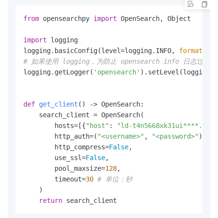
from
 opensearchpy 
import
 OpenSearch, Object

import
 logging

logging.basicConfig(level=logging.INFO, 
format
=
'%(
# 如果使用 logging，为防止 opensearch info 日志
logging.getLogger(
'opensearch'
).setLevel(logging.W
def
get_client
() -> OpenSearch:

    search_client = OpenSearch(

        hosts=[{
"host"
: 
"ld-t4n5668xk31ui****.lind
        http_auth=(
"<username>"
, 
"<password>"
),

        http_compress=
False
,

        use_ssl=
False
,

        pool_maxsize=
128
,

        timeout=
30
# 单位：秒
    )

return
 search_client