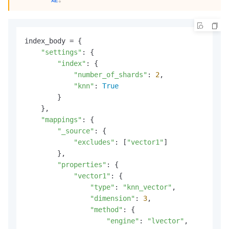
index_body = {

"settings"
: {

"index"
: {

"number_of_shards"
: 
2
,

"knn"
: 
True
        }

    },

"mappings"
: {

"_source"
: {

"excludes"
: [
"vector1"
]

        },

"properties"
: {

"vector1"
: {

"type"
: 
"knn_vector"
,

"dimension"
: 
3
,

"method"
: {

"engine"
: 
"lvector"
,
