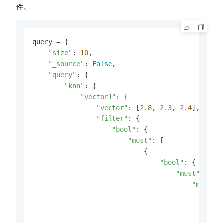
件。
query = {

"size"
: 
10
,

"_source"
: 
False
,

"query"
: {

"knn"
: {

"vector1"
: {

"vector"
: [
2.8
, 
2.3
, 
2.4
],

"filter"
: {

"bool"
: {

"must"
: [

                            {

"bool"
: {

"must"
: [{

"match"
:
"te
                                            }
