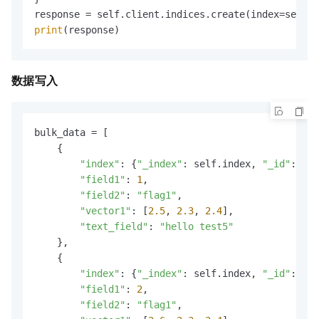
print
(response)
数据写入
bulk_data = [

    {

"index"
: {
"_index"
: self.index, 
"_id"
: 
"1"
"field1"
: 
1
,

"field2"
: 
"flag1"
,

"vector1"
: [
2.5
, 
2.3
, 
2.4
],

"text_field"
: 
"hello test5"
    },

    {

"index"
: {
"_index"
: self.index, 
"_id"
: 
"2"
"field1"
: 
2
,

"field2"
: 
"flag1"
,
