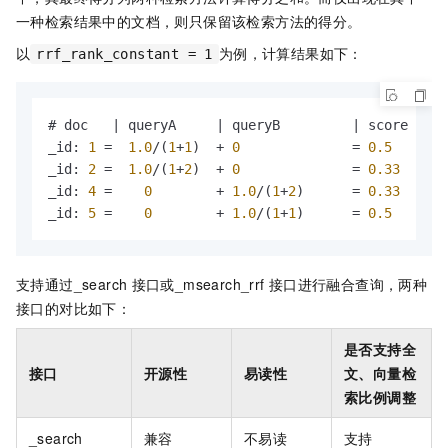
一种检索结果中的文档，则只保留该检索方法的得分。
以
为例，计算结果如下：
rrf_rank_constant = 1
# doc   | queryA     | queryB         | score

_id
:
1
 =  
1.0
/(
1
+
1
)  + 
0
              = 
0.5
_id
:
2
 =  
1.0
/(
1
+
2
)  + 
0
              = 
0.33
_id
:
4
 =    
0
        + 
1.0
/(
1
+
2
)      = 
0.33
_id
:
5
 =    
0
        + 
1.0
/(
1
+
1
)      = 
0.5
支持通过_search
接口或_msearch_rrf
接口进行融合查询，两种
接口的对比如下：
是否支持全
接口
开源性
易读性
文、向量检
索比例调整
_search
兼容
不易读
支持