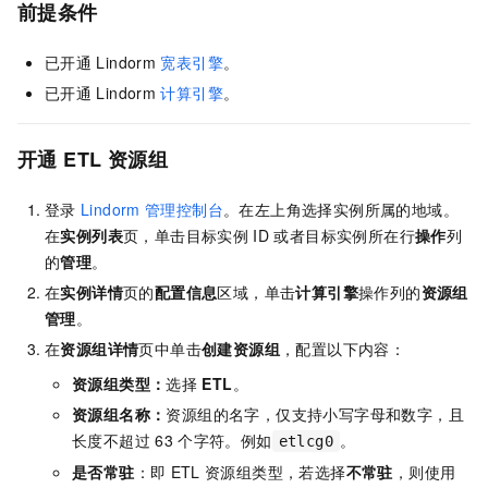
前提条件
已开通
Lindorm
宽表引擎
。
已开通
Lindorm
计算引擎
。
开通
ETL
资源组
登录
Lindorm
管理控制台
。在左上角选择实例所属的地域。
在
实例列表
页，单击目标实例
ID
或者目标实例所在行
操作
列
的
管理
。
在
实例详情
页的
配置信息
区域，单击
计算引擎
操作列的
资源组
管理
。
在
资源组详情
页中单击
创建资源组
，配置以下内容：
资源组类型
：
选择
ETL
。
资源组名称
：
资源组的名字，仅支持小写字母和数字，且
长度不超过
63
个字符。例如
。
etlcg0
是否常驻
：即
ETL
资源组类型，若选择
不常驻
，则使用