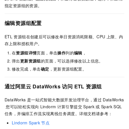
指定资源组的资源。
编辑资源组配置
ETL
资源组在创建后可以修改单日资源消耗限额、CPU
上限、内
存上限和授权用户。
在
资源组详情
页面，单击
操作
列的
编辑
，
弹出
更新资源组
的页面，可以选择修改以上信息。
修改完成，单击
确定
，更新资源组配置。
通过阿里云
DataWorks
访问
ETL
资源组
DataWorks
是一站式智能大数据开发治理平台，通过
DataWorks
您可以轻松实现向
Lindorm
计算引擎提交
Spark
或
Spark SQL
任务，并编排工作流实现离线任务调度。详细文档请参考：
Lindorm Spark
节点