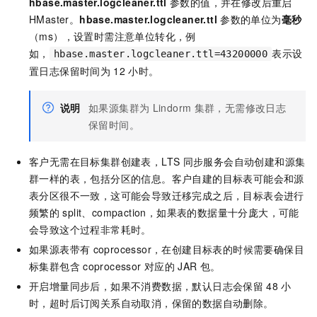
hbase.master.logcleaner.ttl
参数的值，并在修改后重启
HMaster。
hbase.master.logcleaner.ttl
参数的单位为
毫秒
（ms），设置时需注意单位转化，例
如，
表示设
hbase.master.logcleaner.ttl=43200000
置日志保留时间为
12
小时。
说明
如果源集群为
Lindorm
集群，无需修改日志
保留时间。
客户无需在目标集群创建表，LTS
同步服务会自动创建和源集
群一样的表，包括分区的信息。客户自建的目标表可能会和源
表分区很不一致，这可能会导致迁移完成之后，目标表会进行
频繁的
split、compaction，如果表的数据量十分庞大，可能
会导致这个过程非常耗时。
如果源表带有
coprocessor，在创建目标表的时候需要确保目
标集群包含
coprocessor
对应的
JAR
包。
开启增量同步后，如果不消费数据，默认日志会保留
48
小
时，超时后订阅关系自动取消，保留的数据自动删除。