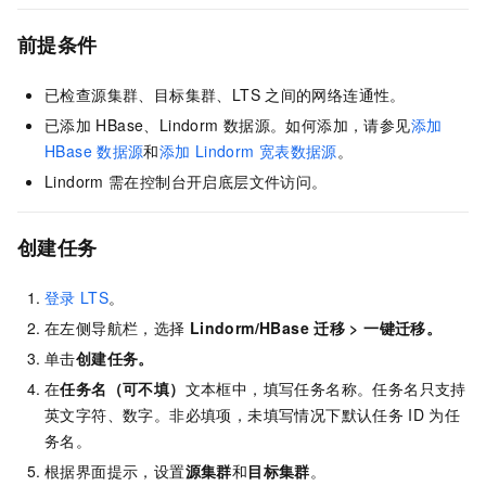
前提条件
已检查源集群、目标集群、LTS
之间的网络连通性。
已添加
HBase、Lindorm
数据源。如何添加，请参见
添加
HBase
数据源
和
添加
Lindorm
宽表数据源
。
Lindorm
需在控制台开启底层文件访问。
创建任务
登录
LTS
。
在左侧导航栏，选择
Lindorm/HBase
迁移
>
一键迁移
。
单击
创建任务
。
在
任务名（可不填）
文本框中，填写任务名称。任务名只支持
英文字符、数字。非必填项，未填写情况下默认任务
ID
为任
务名。
根据界面提示，设置
源集群
和
目标集群
。