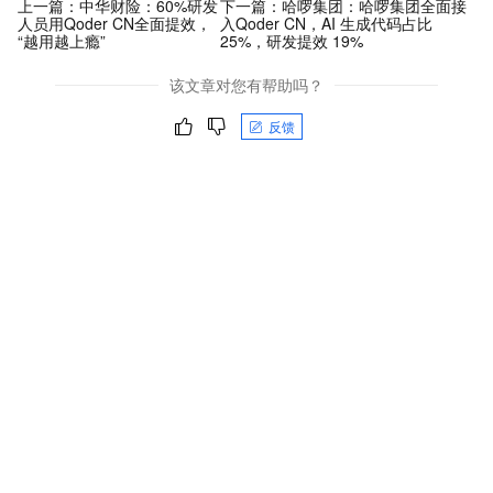
上一篇：
中华财险：60%研发
下一篇：
哈啰集团：哈啰集团全面接
人员用Qoder CN全面提效，
入Qoder CN，AI 生成代码占比
“越用越上瘾”
25%，研发提效 19%
该文章对您有帮助吗？
反馈