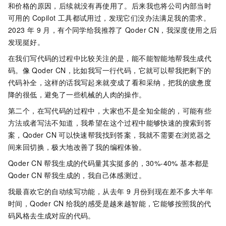
和价格的原因，后续就没有再使用了。后来我也将公司内部当时
可用的 Copilot 工具都试用过，发现它们没办法满足我的需求。
2023
年 9 月，有个同学给我推荐了
Qoder CN
，我深度使用之后
发现挺好。
在我们写代码的过程中比较关注的是，能不能智能地帮我生成代
码。像
Qoder CN
，比如我写一行代码，它就可以帮我把剩下的
代码补全，这样的话我写起来就变成了看和采纳，把我的疲惫度
降的很低，避免了一些机械的人肉的操作。
第二个，在写代码的过程中，大家也不是全知全能的，可能有些
方法或者写法不知道，我希望在这个过程中能够快速的搜索到答
案，
Qoder CN
可以快速帮我找到答案，我就不需要在浏览器之
间来回切换，极大地改善了我的编程体验。
Qoder CN
帮我生成的代码量其实挺多的，30%-40% 基本都是
Qoder CN
帮我生成的，我自己体感测过。
我最喜欢它的自动续写功能，从去年 9 月份到现在差不多大半年
时间，
Qoder CN
给我的感受是越来越智能，它能够按照我的代
码风格去生成对应的代码。