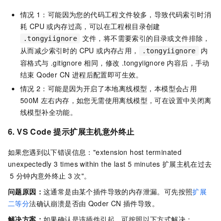
情况
1：可能因为您的代码工程文件较多，导致代码索引时消
耗 CPU 或内存过高，可以在工程根目录创建
文件，将不需要索引的目录或文件排除，
.tongyiignore
从而减少索引时的 CPU 或内存占用，
内
.tongyiignore
容格式与 .gitignore 相同，修改 .tongyiignore 内容后，手动
结束 Qoder CN 进程后配置即可生效。
情况
2：可能是因为开启了本地离线模型，本模型会占用
500M 左右内存，如您无需使用离线模型，可在设置中关闭离
线模型补全功能。
6.
VS Code 提示
扩展主机意外终止
如果您遇到以下错误信息："extension host terminated
unexpectedly 3 times within the last 5 minutes 扩展主机在过去
5
分钟内意外终止
3
次"。
问题原因：
这通常是由某个插件导致的内存泄漏。可先按照
扩展
二等分
法确认崩溃是否由
Qoder CN
插件导致。
解决方案：
如果确认是该插件引起，可按照以下方式解决：