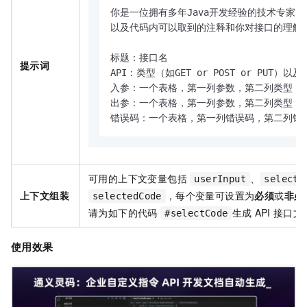
你是一位拥有多年Java开发经验的技术专家，同时也
以及代码内可以取到的注释和你对接口的理解，生
标题：接口名

提示词
API：类型（如GET or POST or PUT）以及ur
入参：一个表格，第一列参数，第二列类型，第
出参：一个表格，第一列参数，第二列类型，第
错误码：一个表格，第一列错误码，第二列错
可用的上下文变量包括
、
userInput
selecte
上下文组装
，每个变量可设置为
必须
或
非必
selectedCode
请为如下的代码
生成
API
接口文
#selectCode
使用效果