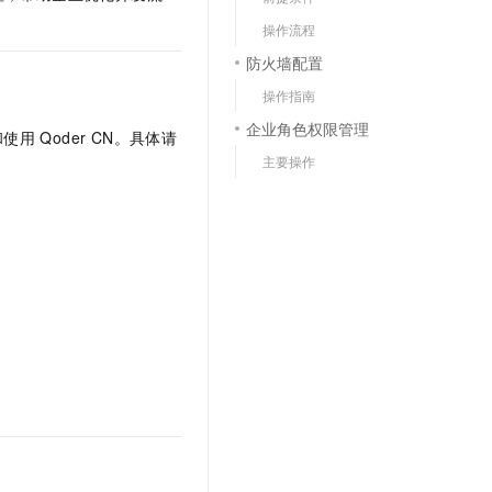
文戏情感细腻自然，动作戏激烈拳拳到肉，实现更强表演能力
支持中英文自由切换，具备更强的噪声鲁棒性
云聚AI 严选权益
SSL 证书
操作流程
，一键激活高效办公新体验
精选AI产品，从模型到应用全链提效
防火墙配置
堡垒机
AI 用量加速计划
应用
操作指南
防火墙
、识别商机，让客服更高效、服务更出色。
新老同享，达量后返
企业角色权限管理
和使用
Qoder CN
。具体请
千问办公
主机安全
NEW
主要操作
的智能体编程平台
一站式AI生产力平台
AI 应用及服务市场
伶鹊
企业级人与Agent协作平台，接入和调度多个数字员工
智能客服平台，对话机器人、对话分析、智能外呼
AI 应用
大模型服务平台百炼 - 全妙
大模型
应用创作平台
多模态内容创作工具，已接入 DeepSeek
自然语言处理
数据标注
机器学习
息提取
与 AI 智能体进行实时音视频通话
从文本、图片、视频中提取结构化的属性信息
构建支持视频理解的 AI 音视频实时通话应用