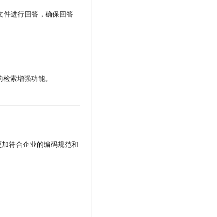
t.diy 一步搞定创意建站
构建大模型应用的安全防护体系
文件进行回答，确保回答
通过自然语言交互简化开发流程,全栈开发支持
通过阿里云安全产品对 AI 应用进行安全防护
的检索增强功能。
更加符合企业的编码规范和
。
。