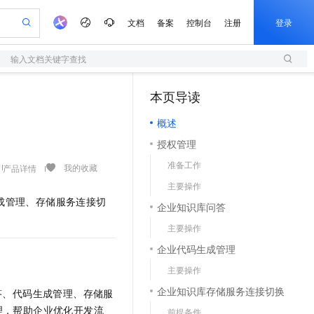
文档
备案
控制台
注册
登录
输入文档关键字查找
验
作计划
器
AI 活动
专业服务
服务伙伴合作计划
开发者社区
加入我们
服务平台百炼
阿里云 OPC 创新助力计划
本页导读
（1）
一站式生成采购清单，支持单品或批量购买
S
可编辑精美 PPT 文稿
S产品伙伴计划（繁花）
峰会
造的大模型服务与应用开发平台
轻量应用服务器
Agency Agents：拥有专属领域专家
AI 生产力先锋
Al MaaS 服务伙伴赋能合作
域名
博文
Careers
至高可申请百万元
概述
性可伸缩的云计算服务
 轻松生成专业的 PPT
开启高性价比 AI 编程新体验
先锋实践拓展 AI 生产力的边界
快速构建应用程序和网站，即刻迈出上云第一步
多领域专家智能体,一键组建 AI 虚拟交付团队
Token 补贴，五大权
计划
海大会
伙伴信用分合作计划
商标
问答
社会招聘
授权管理
益加速 OPC 成功
S
帕鲁游戏服务器
数字证书管理服务（原SSL证书）
HappyHorse 打造一站式影视创作平台
飞天发布时刻
HOT
划
备案
电子书
校园招聘
准备工作
联机服务器，轻松开启游戏
视频创作，一键激活电商全链路生产力
全托管，含MySQL、PostgreSQL、SQL Server、MariaDB多引擎
实现全站HTTPS，呈现可信的WEB访问
所见，即是所愿
可视化编排打通从文字构思到成片全链路闭环
我的收藏
产品详情
更多支持
划
公司注册
镜像站
主要操作
视频生成
语音识别与合成
 智能体与工作流应用
短信服务
漫剧工坊：一站式动画创作平台
AI 实训营
成管理、存储服务连接切
合作伙伴培训与认证
企业知识库问答
划
上云迁移
的智能体编程平台
站生成，高效打造优质广告素材
通过阿里云百炼高效搭建AI应用,助力高效开发
快速生产连贯的高质量长漫剧
从基础到进阶，Agent 创客手把手教你
国内短信简单易用，安全可靠，秒级触达，全球覆盖200+国家和地区。
e-1.1-T2V
Qwen3-TTS-Flash
lScope
我要反馈
查询合作伙伴
主要操作
畅细腻的高质量视频
离线语音合成大模型，多语言方言自适应，低延迟高稳定
n Alibaba Cloud ISV 合作
代维服务
olarDB
建企业门户网站
大数据开发治理平台 DataWorks
10 分钟搭建微信、支付宝小程序
企业代码生成管理
创新加速
ope
登录合作伙伴管理后台
我要建议
站，无忧落地极速上线
以可视化方式快速构建移动和 PC 门户网站
100%兼容MySQL、PostgreSQL，兼容Oracle，支持集中和分布式
高效部署网站，快速应用到小程序
Data Agent 驱动的一站式 Data+AI 开发治理平台
e-1.1-I2V
Cosyvoice-V3-Flash
主要操作
安全
畅自然，细节丰富
高表现力语音合成大模型，语音克隆听感自然
我要投诉
上云场景组合购
伴
企业知识库存储服务连接切换
答、代码生成管理、存储服
边界网络安全防护产品
漫剧创作，剧本、分镜、视频高效生成
覆盖90%+业务场景，专享组合折扣价
2V
VPN
Fun-ASR
理，帮助企业优化开发流
前提条件