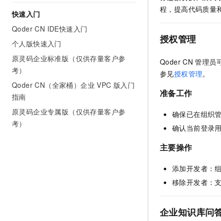
AI 产品 免费试用
网络
程，提高代码质量
安全
云开发大赛
快速入门
Tableau 订阅
1亿+ 大模型 tokens 和 
Qoder CN IDE快速入门
可观测
入门学习赛
中间件
AI空中课堂在线直播课
授权管理
140+云产品 免费试用
大模型服务
个人版快速入门
上云与迁云
产品新客免费试用，最长1
数据库
原灵码企业标准版（仅供存量客户参
生态解决方案
Qoder CN
管理员
千问AI平台-Token Plan
企业出海
大模型ACA认证体验
考）
大数据计算
参见
授权管理
。
助力企业全员 AI 认知与能
行业生态解决方案
Qoder CN（全家桶）企业 VPC 版入门
政企业务
媒体服务
准备工作
千问AI平台-模型体验
指南
开发者生态解决方案
在线体验全尺寸、多种模态
原灵码企业专属版（仅供存量客户参
企业服务与云通信
确保已在组织
AI 开发和 AI 应用解决
考）
Happy 系列大模型
确认当前登录
域名与网站
主要操作
终端用户计算
添加开发者：
Serverless
大模型解决方案
移除开发者：
开发工具
快速部署 Dify，高效搭建 
企业知识库问
迁移与运维管理