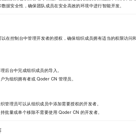
服务生态伙伴
视觉 Coding、空间感知、多模态思考等全面升级
1M上下文，专为长程任务能力而生
云工开物
企业应用
Night Plan 支持 Qwen 3.8-Max
AI 办公
NEW
和数据安全性，确保团队成员在安全高效的环境中进行智能开发。
Red Hat
30+ 款产品免费体验
夜间 5 折，Qwen/Meoo/TokenPlan 客户专享
AI智能应用
科研合作
ERP
堂（旗舰版）
SUSE
智能客服
AI 应用构建
大模型原生
CRM
2个月
自动承接线索
建站小程序
可以在控制台中管理开发者的授权，确保组织成员拥有适当的权限访问
Qoder
大模型服务平台百炼-应用模版
OA 办公系统
HOT
NEW
面向真实软件
个人版上线、团队版降价；千问3.8-Max首发发尝鲜
丰富多元化的应用模版和解决方案
力提升
财税管理
模板建站
万有无界
大模型服务平台百炼-智能体
400电话
定制建站
的模型效果
灵活可视化地构建企业级 Agent
管理后台中完成组织成员的导入。
方案
广告营销
模板小程序
秒悟
人工智能平台 PAI
用户为组织拥有者或
Qoder CN
管理员。
定制小程序
云端极速 AI 
新一代 AI 视频生成模型，深度适配广告营销等场景
AI Native 的算法工程平台，一站式完成建模、训练、推理服务部署
APP 开发
组织管理员可以从组织成员中添加需要授权的开发者。
建站系统
支持批量或单个移除不需要使用
Qoder CN
的开发者。
AI 应用
10分钟微调：让0.6B模型媲美235B模型
多模态数据信
依托云原生高可用架构,实现Dify私有化部署
用1%尺寸在特定领域达到大模型90%以上效果
答