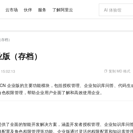
云市场
伙伴
服务
了解阿里云
AI 特惠
数据与 API
成为产品伙伴
企业增值服务
最佳实践
价格计算器
AI 场景体
基础软件
产品伙伴合
阿里云认证
市场活动
配置报价
大模型
（存档）
自助选配和估算价格
步到位
域名与网站
智启 AI 普惠权益
产品生态集成认证中心
企业支持计划
云上春晚
Qwen Audio：打造专属 AI 语音助手
千问官方 MaaS 平台，为开发者和 Agent 而生，新用户赠送 1 亿 + tokens 额度
云服务器 EC
一句话生成原生
AI Coding
阿里云Maa
2026 阿里云
为企业打
数据集
Windows
大模型认证
模型
NEW
NEW
格式还原
值低价云产品抢先购
提供智能易用的域名与建站服务
至高享 1亿+免费 tokens，加速 Al 应用落地
Qwen-Audio-3.0-Realtime 端到端实时语音角色扮演
安全可靠、弹
输入一句话想法,
智能编程，一键
业版（存档）
产品生态伙伴
专家技术服务
云上奥运之旅
弹性计算合作
阿里云中企出
手机三要素
宝塔 Linux
全部认证
价格优势
开源旗舰模型
对象存储 OSS
即刻拥有 DeepSeek-V4-Pro
阿里云 OPC 创新助力计划
云数据库 RD
一键部署幻兽
AI 电商营销
产品生态伙伴工作台
企业增值服务台
云栖战略参考
云存储合作计
云栖大会
身份实名认证
CentOS
训练营
推动算力普惠，释放技术红利
的大模型服务
最高返9万
真正可用的 1M 上下文,一次完成代码全链路开发
轻松解锁专属 DeepSeek-V4-Pro
至高百万元 Token 补贴，加速一人公司成长
稳定、安全、高性价比、高性能的云存储服务
一键购买专属
从图文生成到
复制 MD 格式
 15:02:13
云上的中国
数据库合作计
活动全景
短信
Docker
图片和
自进化智能体
人工智能平台 PAI
5 分钟轻松部署专属 QwenPaw
Token Plan 模型订阅计划
Qoder
高效搭建 AI
AI 广告创作
企业成长
大模型
NEW
HOT
信息公告
 CN
企业版的主要功能模块，包括授权管理、企业知识库问答、代码生
看见新力量
云网络合作计
OCR 文字识别
JAVA
级电脑
越聪明
证享300元代金券
一站式AI开发、训练和推理服务
Qwen3.8-Max 首发尝鲜，限时加量 10 倍，夜间低至2折
从聊天伙伴进化为能主动干活的本地数字员工
面向真实软件
图文、视频一
Kimi-K3
HappyHors
角色权限管理，帮助企业用户全面了解和高效使用企业。
NEW
魔搭 Mode
loud
服务实践
官网公告
Kimi 最新旗舰模型，长程编程与推理利器
让文字生成流
金融模力时刻
Salesforce O
版
发票查验
全能环境
Qoder CN
Claude Code + GStack 打造工程团队
千问办公，限时限量积分加倍
云原生数据库 P
低代码高效构
AI 建站
NEW
作计划
计划
创新中心
魔搭 ModelSc
健康状态
让AI从“聊天伙伴”进化为能干活的“数字员工”
覆盖公网/内网、递归/权威、移动APP等全场景解析服务
安装技能 GStack，拥有专属 AI 工程团队
你的AI工作搭子，覆盖日常办公高频场景
基于千问大模型等，支持代码智能生成、研发智能问答
0 代码专业建
客户案例
天气预报查询
操作系统
Deepseek-v4-pro
HappyHors
态合作计划
态智能体模型
旗舰 MoE 大模型，百万上下文与顶尖推理能力
图生视频，流
Compute
同享
容器服务 Kubernetes 版 ACK
万小智 AI 建站低至 15元/月
云防火墙
AI 短剧/漫剧
快递物流查询
WordPress
成为服务伙
高校合作
提供了全面的智能开发解决方案，涵盖开发者授权管理、企业知识库问
式云数据仓库
点，立即开启云上创新
提供一站式管理容器应用的 K8s 服务
送.CN域名，送备案服务码
云原生的云上
AI助力短剧
GLM-5.2
Wan2.7-T
墙配置及角色权限管理等功能。企业版通过灵活的权限配置和知识库管
Ubuntu