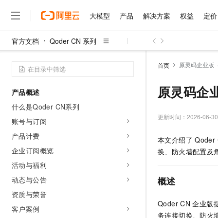
大模型
产品
解决方案
权益
定价
官方文档
Qoder CN 系列
大模型
产品
解决方案
权益
定价
云市场
伙伴
服务
了解阿里云
精选产品
精选解决方案
普惠上云
产品定价
精选商城
成为销售伙伴
售前咨询
为什么选择阿里云
千问AI平台
原灵码企业版
首页
了解云产品的定价详情
大模型服务平台百炼
睿译宝，AI翻译排版一
普惠上云 官方力荐
分销伙伴
在线服务
网站建设
什么是云计算
大
大模型服务与应用平台
上传文档即自动完成翻译和
云服务器38元/年起，超
原灵码企
产品概述
咨询伙伴
多端小程序
技术领先
云上成本管理
售后服务
千问大模型
GLM-5.2：长任务时代
官方推荐返现计划
大模型
什么是Qoder CN系列
大模型
精选产品
精选解决方案
Salesforce 国际版订阅
稳定可靠
管理和优化成本
多元化、高性能、安全可靠
推荐新用户得奖励，单订单
更新时间：
2026-06-30
销售伙伴合作计划
账号与订阅
自助服务
友盟天域
安全合规
人工智能与机器学习
AI
文本生成
无影云电脑
Hermes Agent，打造
云工开物
产品计费
本文介绍了
Qoder
无影生态合作计划
在线服务
观测云
分析师报告
随时随地安全接入的云上超
自主进化，持久记忆，越用
高校专属算力普惠，学生认
计算
互联网应用开发
企业订阅概览
Qwen3.8-Max
换、防火墙配置及
HOT
Salesforce On Alibaba C
工单服务
智能体时代全能旗舰模型
Tuya 物联网平台阿里云
研究报告与白皮书
活动与福利
云解析DNS
快速拥有专属 OpenClaw
Consulting Partner 合
大数据
容器
免费试用
短信专区
动态与公告
概述
蓝凌 OA
Qwen3.7-Plus
AI 大模型销售与服务生
现代化应用
存储
天池大赛
能看、能想、能动手的多模
资质与荣誉
云原生大数据计算服务 Max
解决方案免费试用 新老
电子合同
Qoder CN
企业版
面向分析的企业级SaaS模
最高领取价值200元试用
安全
客户案例
网络与CDN
AI 算法大赛
Qwen3-VL-Plus
务连接切换、防火
畅捷通