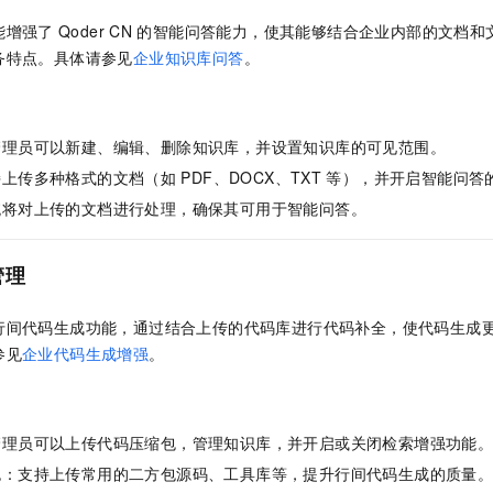
一个 AI 助手
即刻拥有 DeepSeek-R1 满血版
超强辅助，Bol
能增强了
Qoder CN
的智能问答能力，使其能够结合企业内部的文档和
在企业官网、通讯软件中为客户提供 AI 客服
多种方案随心选，轻松解锁专属 DeepSeek
务特点。具体请参见
企业知识库问答
。
管理员可以新建、编辑、删除知识库，并设置知识库的可见范围。
持上传多种格式的文档（如
PDF、DOCX、TXT
等），并开启智能问答
统将对上传的文档进行处理，确保其可用于智能问答。
管理
行间代码生成功能，通过结合上传的代码库进行代码补全，使代码生成
参见
企业代码生成增强
。
管理员可以上传代码压缩包，管理知识库，并开启或关闭检索增强功能
包：支持上传常用的二方包源码、工具库等，提升行间代码生成的质量