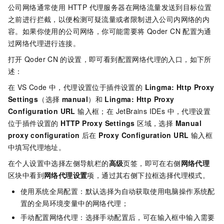
公司网络通常使用 HTTP 代理服务器在网络流量发送到目标位置
之前进行拦截，以便检测可疑流量或者限制进入公司内网络的内
容。如果你使用的公司网络，你可能需要将
Qoder CN
配置为通
过网络代理进行连接。
打开
Qoder CN
的设置，即可看到配置网络代理的入口，如下所
述：
在 VS Code 中，代理设置位于插件设置的
Lingma: Http Proxy
Settings
（选择
manual
）和
Lingma: Http Proxy
Configuration URL
输入框；在 JetBrains IDEs 中，代理设置
位于插件设置的
HTTP Proxy Settings
区域，选择
Manual
proxy configuration
后在
Proxy Configuration URL
输入框
中填写代理地址。
在个人设置中选择左侧导航栏的
高级
页签，即可在右侧
网络代理
区块中看到
网络代理设置
项，通过其右侧下拉框选择代理模式。
使用系统全局配置：默认选择为自动获取使用电脑操作系统配
置的全局环境变量中的网络代理；
手动配置网络代理：选择手动配置后，可在输入框中输入需要