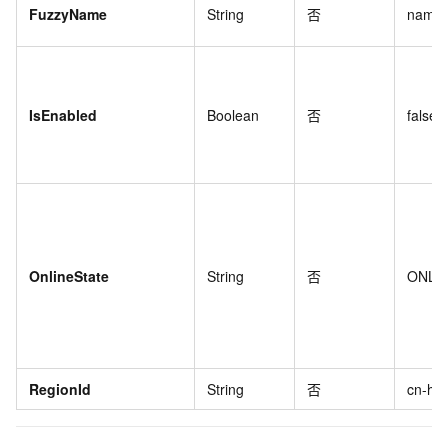
FuzzyName
String
否
name
IsEnabled
Boolean
否
false
OnlineState
String
否
ONLI
RegionId
String
否
cn-ha