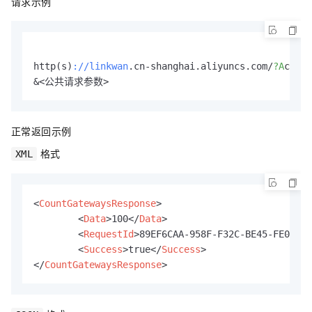
请求示例
http(s)
://linkwan
.cn-shanghai.aliyuncs.com/
?A
ction
正常返回示例
格式
XML
<
CountGatewaysResponse
>
<
Data
>
100
</
Data
>
<
RequestId
>
89EF6CAA-958F-F32C-BE45-FE003C6
<
Success
>
true
</
Success
>
</
CountGatewaysResponse
>