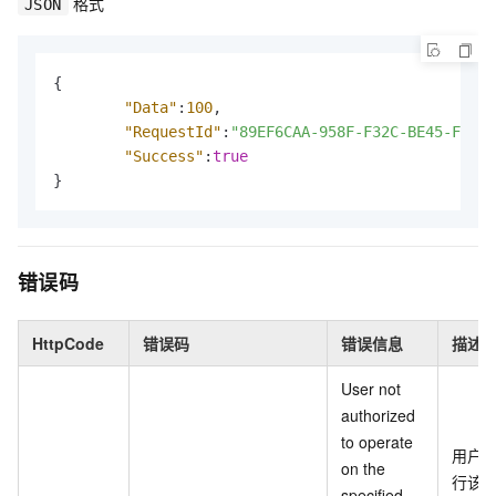
格式
JSON
{
"Data"
:
100
,
"RequestId"
:
"89EF6CAA-958F-F32C-BE45-FE003
"Success"
:
true
}
错误码
HttpCode
错误码
错误信息
描述
User not
authorized
to operate
用户
on the
行该
specified