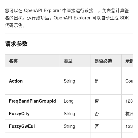
您可以在
OpenAPI Explorer
中直接运行该接口，免去您计算签
名的困扰。运行成功后，OpenAPI Explorer
可以自动生成
SDK
代码示例。
请求参数
名称
类型
是否必选
示例
Action
String
是
Count
FreqBandPlanGroupId
Long
否
123
FuzzyCity
String
否
杭州
FuzzyGwEui
String
否
12345