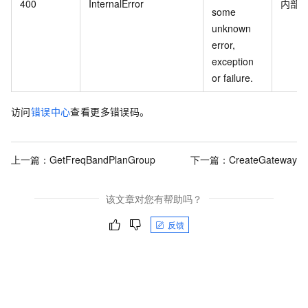
400
InternalError
内部
some
unknown
error,
exception
or failure.
访问
错误中心
查看更多错误码。
上一篇：
GetFreqBandPlanGroup
下一篇：
CreateGateway
该文章对您有帮助吗？
反馈