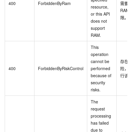
400
ForbiddenByRam
需要
resource,
RAM
or this API
限。
does not
support
RAM.
This
operation
cannot be
存在
400
ForbiddenByRiskControl
performed
险，
because of
行该
security
risks.
The
request
processing
has failed
due to