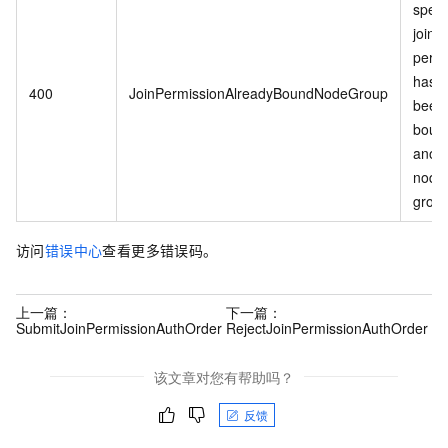
speci
join
permi
has a
400
JoinPermissionAlreadyBoundNodeGroup
been
bound
anoth
node
group
访问
错误中心
查看更多错误码。
上一篇：
下一篇：
SubmitJoinPermissionAuthOrder
RejectJoinPermissionAuthOrder
该文章对您有帮助吗？
反馈