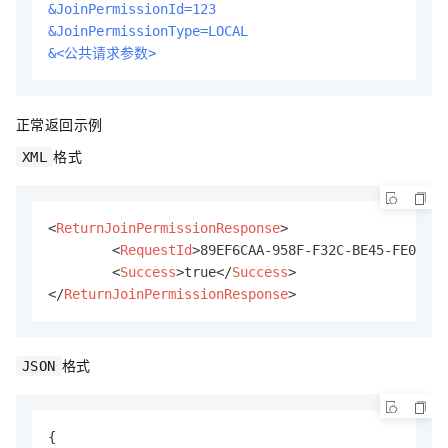
&JoinPermissionId=123
&JoinPermissionType=LOCAL
&<公共请求参数>
正常返回示例
格式
XML
<
ReturnJoinPermissionResponse
>
<
RequestId
>
89EF6CAA-958F-F32C-BE45-FE003C6
<
Success
>
true
</
Success
>
</
ReturnJoinPermissionResponse
>
格式
JSON
{