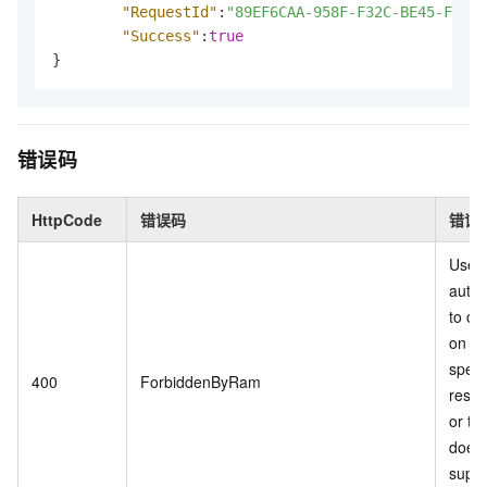
"RequestId"
:
"89EF6CAA-958F-F32C-BE45-FE003
"Success"
:
true
}
错误码
HttpCode
错误码
错误
User 
autho
to op
on th
speci
400
ForbiddenByRam
resou
or th
does 
suppo