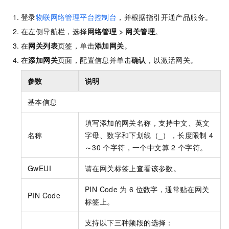
登录
物联网络管理平台控制台
，并根据指引开通产品服务。
在左侧导航栏，选择
网络管理
>
网关管理
。
在
网关列表
页签，单击
添加网关
。
在
添加网关
页面，配置信息并单击
确认
，以激活网关。
参数
说明
基本信息
填写添加的网关名称，支持中文、英文
名称
字母、数字和下划线（_），长度限制
4
～30
个字符，一个中文算
2
个字符。
GwEUI
请在网关标签上查看该参数。
PIN Code
为
6
位数字，通常贴在网关
PIN Code
标签上。
支持以下三种频段的选择：