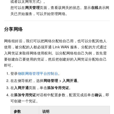
或者以太网等方式）。
您可以在
网关管理
页面，查看该网关的状态。显示
在线
表示网
关已开始服务，可以开始管理网络。
分享网络
网络组好后，我们可以把网络分配给自己用，也可以分配其他人
使用，被分配的人都必须开通
Link WAN
服务。分配的方式通过
入网凭证来取得网络使用权利。以分配网络给自己为例，首先需
要创建自己要使用的凭证，然后把创建好的入网凭证分配给自己
即可。
登录
物联网络管理平台控制台
。
在左侧导航栏，选择
网络管理
>
入网开通
。
在
入网开通
页面，单击
添加专用凭证
。
在
添加专用凭证
对话框中配置参数，配置完成后单击
确认
，即
可创建一个凭证。
参数
说明