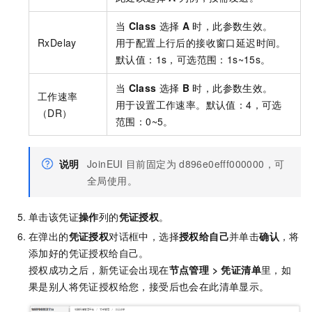
当
Class
选择
A
时，此参数生效。
RxDelay
用于配置上行后的接收窗口延迟时间。
默认值：1s，可选范围：1s~15s。
当
Class
选择
B
时，此参数生效。
工作速率
用于设置工作速率。默认值：4，可选
（DR）
范围：0~5。
说明
JoinEUI
目前固定为
d896e0efff000000
，可
全局使用。
单击该凭证
操作
列的
凭证授权
。
在弹出的
凭证授权
对话框中，选择
授权给自己
并单击
确认
，将
添加好的凭证授权给自己。
授权成功之后，新凭证会出现在
节点管理
>
凭证清单
里，如
果是别人将凭证授权给您，接受后也会在此清单显示。