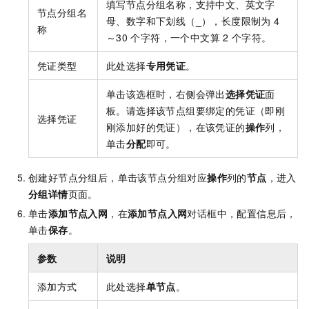
填写节点分组名称，支持中文、英文字
节点分组名
母、数字和下划线（_），长度限制为
4
称
～30
个字符，一个中文算
2
个字符。
凭证类型
此处选择
专用凭证
。
单击该选框时，右侧会弹出
选择凭证
面
板。请选择该节点组要绑定的凭证（即刚
选择凭证
刚添加好的凭证），在该凭证的
操作
列，
单击
分配
即可。
创建好节点分组后，单击该节点分组对应
操作
列的
节点
，进入
分组详情
页面。
单击
添加节点入网
，在
添加节点入网
对话框中，配置信息后，
单击
保存
。
参数
说明
添加方式
此处选择
单节点
。