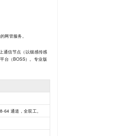
t.diy 一步搞定创意建站
构建大模型应用的安全防护体系
通过自然语言交互简化开发流程,全栈开发支持
通过阿里云安全产品对 AI 应用进行安全防护
版的网管服务。
上通信节点（以烟感传感
平台（BOSS）。专业版
8-64
通道，全双工。