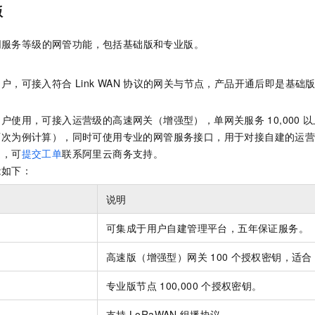
一个 AI 助手
即刻拥有 DeepSeek-R1 满血版
超强辅助，Bol
版
在企业官网、通讯软件中为客户提供 AI 客服
多种方案随心选，轻松解锁专属 DeepSeek
同服务等级的网管功能，包括基础版和专业版。
用户，可接入符合
Link WAN
协议的网关与节点，产品开通后即是基础
用户使用，可接入运营级的高速网关（增强型），单网关服务
10,000
以
次为例计算），同时可使用专业的网管服务接口，用于对接自建的运营
通，可
提交工单
联系阿里云商务支持。
能如下：
说明
可集成于用户自建管理平台，五年保证服务。
高速版（增强型）网关
100
个授权密钥，适合
专业版节点
100,000
个授权密钥。
支持
LoRaWAN
组播协议。