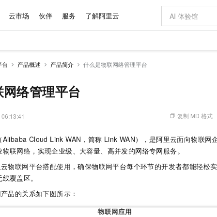
云市场
伙伴
服务
了解阿里云
AI 特惠
数据与 API
成为产品伙伴
企业增值服务
最佳实践
价格计算器
AI 场景体
基础软件
产品伙伴合
阿里云认证
市场活动
配置报价
大模型
平台
产品概述
产品简介
什么是物联网络管理平台
自助选配和估算价格
新方式
域名与网站
睿译宝，AI翻译排版一步到位
智启 AI 普惠权益
产品生态集成认证中心
企业支持计划
云上春晚
千问官方 MaaS 平台，为开发者和 Agent 而生，新用户赠送 1 亿 + tokens 额度
云服务器 EC
Qwen Aud
AI Coding
阿里云Maa
2026 阿里云
为企业打
数据集
Windows
大模型认证
模型
NEW
NEW
交付可用成果
值低价云产品抢先购
提供智能易用的域名与建站服务
上传文档即自动完成翻译和格式还原
至高享 1亿+免费 tokens，加速 Al 应用落地
安全可靠、弹
智能编程，一键
联网络管理平台
产品生态伙伴
专家技术服务
云上奥运之旅
弹性计算合作
阿里云中企出
手机三要素
宝塔 Linux
全部认证
价格优势
有专属领域专家
对象存储 OSS
GLM-5.2：长任务时代开源旗舰模型
阿里云 OPC 创新助力计划
云数据库 RD
即刻拥有 DeepS
AI 电商营销
产品生态伙伴工作台
企业增值服务台
云栖战略参考
云存储合作计
云栖大会
身份实名认证
CentOS
训练营
推动算力普惠，释放技术红利
的大模型服务
最高返9万
多领域专家智能体,一键组建 AI 虚拟交付团队
至高百万元 Token 补贴，加速一人公司成长
稳定、安全、高性价比、高性能的云存储服务
真正可用的 1M 上下文,一次完成代码全链路开发
轻松解锁专属 Dee
从图文生成到
复制 MD 格式
 06:13:41
云上的中国
数据库合作计
活动全景
短信
Docker
图片和
站式影视创作平台
人工智能平台 PAI
Hermes Agent，打造自进化智能体
Token Plan 模型订阅计划
Qoder
5 分钟轻松部署
AI 广告创作
企业成长
大模型
NEW
信息公告
baba Cloud Link WAN，简称
Link WAN），是阿里云面向物联
看见新力量
云网络合作计
OCR 文字识别
JAVA
级电脑
证享300元代金券
可视化编排打通从文字构思到成片全链路闭环
一站式AI开发、训练和推理服务
自主进化，持久记忆，越用越聪明
Qwen3.8-Max 首发尝鲜，限时加量 10 倍，夜间低至2折
面向真实软件
图文、视频一
Kimi-K3
HappyHors
业物联网络，实现企业级、大容量、高并发的网络专网服务。
NEW
魔搭 Mode
loud
服务实践
官网公告
Kimi 最新旗舰模型，长程编程与推理利器
让文字生成流
金融模力时刻
Salesforce O
版
发票查验
全能环境
Qoder CN
Claude Code + GStack 打造工程团队
千问办公，限时限量积分加倍
云原生数据库 P
低代码高效构
AI 建站
NEW
里云物联网平台搭配使用，确保物联网平台每个环节的开发者都能轻松
作计划
计划
创新中心
魔搭 ModelSc
健康状态
让AI从“聊天伙伴”进化为能干活的“数字员工”
覆盖公网/内网、递归/权威、移动APP等全场景解析服务
安装技能 GStack，拥有专属 AI 工程团队
你的AI工作搭子，覆盖日常办公高频场景
基于千问大模型等，支持代码智能生成、研发智能问答
0 代码专业建
无线覆盖区。
客户案例
天气预报查询
操作系统
Deepseek-v4-pro
HappyHors
态合作计划
态智能体模型
旗舰 MoE 大模型，百万上下文与顶尖推理能力
图生视频，流
网产品的关系如下图所示：
Compute
同享
容器服务 Kubernetes 版 ACK
万小智 AI 建站低至 15元/月
云防火墙
AI 短剧/漫剧
快递物流查询
WordPress
成为服务伙
高校合作
式云数据仓库
点，立即开启云上创新
提供一站式管理容器应用的 K8s 服务
送.CN域名，送备案服务码
云原生的云上
AI助力短剧
GLM-5.2
Wan2.7-T
Ubuntu