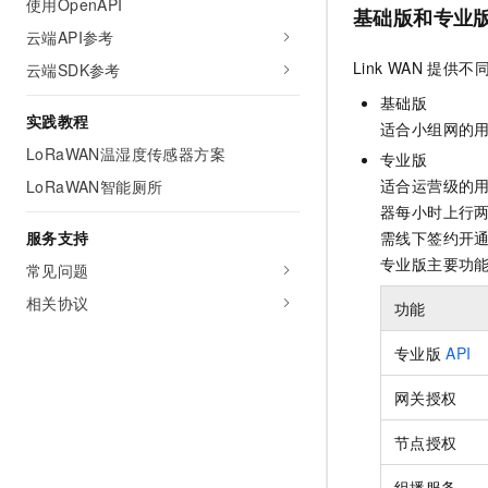
使用OpenAPI
10 分钟在聊天系统中增加
基础版和专业
专有云
云端API参考
Link WAN
提供不
云端SDK参考
基础版
实践教程
适合小组网的
LoRaWAN温湿度传感器方案
专业版
适合运营级的
LoRaWAN智能厕所
器每小时上行两
服务支持
需线下签约开
专业版主要功
常见问题
相关协议
功能
专业版
API
网关授权
节点授权
组播服务