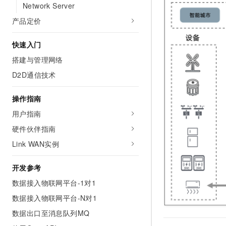
Network Server
AI 产品 免费试用
网络
安全
云开发大赛
Tableau 订阅
1亿+ 大模型 tokens 和 
产品定价
可观测
入门学习赛
中间件
AI空中课堂在线直播课
140+云产品 免费试用
大模型服务
快速入门
上云与迁云
产品新客免费试用，最长1
数据库
搭建与管理网络
生态解决方案
千问AI平台-Token Plan
企业出海
大模型ACA认证体验
大数据计算
D2D通信技术
助力企业全员 AI 认知与能
行业生态解决方案
政企业务
媒体服务
千问AI平台-模型体验
操作指南
开发者生态解决方案
在线体验全尺寸、多种模态
用户指南
企业服务与云通信
AI 开发和 AI 应用解决
Happy 系列大模型
硬件伙伴指南
域名与网站
Link WAN实例
终端用户计算
开发参考
Serverless
大模型解决方案
数据接入物联网平台-1对1
开发工具
数据接入物联网平台-N对1
快速部署 Dify，高效搭建 
数据出口至消息队列MQ
迁移与运维管理