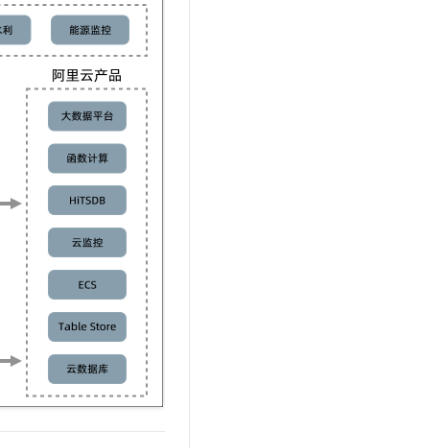
文戏情感细腻自然，动作戏激烈拳拳到肉，实现更强表演能力
支持中英文自由切换，具备更强的噪声鲁棒性
云聚AI 严选权益
SSL 证书
，一键激活高效办公新体验
精选AI产品，从模型到应用全链提效
堡垒机
AI 用量加速计划
应用
防火墙
、识别商机，让客服更高效、服务更出色。
新老同享，达量后返
千问办公
主机安全
NEW
的智能体编程平台
一站式AI生产力平台
AI 应用及服务市场
伶鹊
企业级人与Agent协作平台，接入和调度多个数字员工
智能客服平台，对话机器人、对话分析、智能外呼
AI 应用
大模型服务平台百炼 - 全妙
大模型
应用创作平台
多模态内容创作工具，已接入 DeepSeek
自然语言处理
数据标注
机器学习
息提取
与 AI 智能体进行实时音视频通话
从文本、图片、视频中提取结构化的属性信息
构建支持视频理解的 AI 音视频实时通话应用