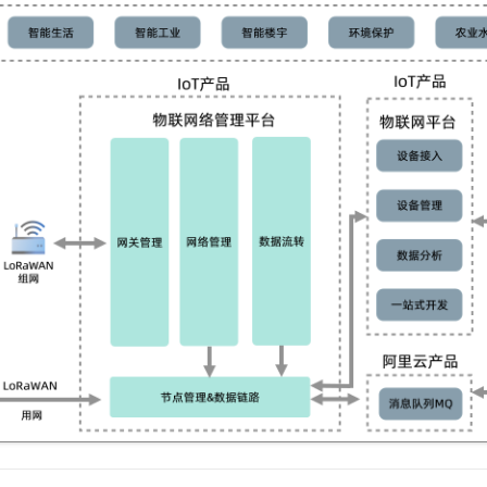
服务生态伙伴
视觉 Coding、空间感知、多模态思考等全面升级
1M上下文，专为长程任务能力而生
云工开物
企业应用
Night Plan 支持 Qwen 3.8-Max
AI 办公
NEW
Red Hat
30+ 款产品免费体验
夜间 5 折，Qwen/Meoo/TokenPlan 客户专享
AI智能应用
科研合作
ERP
堂（旗舰版）
SUSE
智能客服
AI 应用构建
大模型原生
CRM
2个月
自动承接线索
建站小程序
Qoder
大模型服务平台百炼-应用模版
OA 办公系统
HOT
NEW
面向真实软件
个人版上线、团队版降价；千问3.8-Max首发发尝鲜
丰富多元化的应用模版和解决方案
力提升
财税管理
模板建站
万有无界
大模型服务平台百炼-智能体
400电话
定制建站
的模型效果
灵活可视化地构建企业级 Agent
方案
广告营销
模板小程序
秒悟
人工智能平台 PAI
定制小程序
云端极速 AI 
新一代 AI 视频生成模型，深度适配广告营销等场景
AI Native 的算法工程平台，一站式完成建模、训练、推理服务部署
APP 开发
建站系统
AI 应用
10分钟微调：让0.6B模型媲美235B模型
多模态数据信
依托云原生高可用架构,实现Dify私有化部署
用1%尺寸在特定领域达到大模型90%以上效果