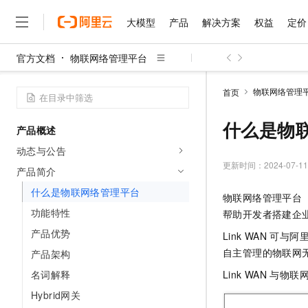
大模型
产品
解决方案
权益
定价
官方文档
物联网络管理平台
大模型
产品
解决方案
权益
定价
云市场
伙伴
服务
了解阿里云
精选产品
精选解决方案
普惠上云
产品定价
精选商城
成为销售伙伴
售前咨询
为什么选择阿里云
千问AI平台
物联网络管理
首页
了解云产品的定价详情
大模型服务平台百炼
千问办公，解锁你的工作
普惠上云 官方力荐
分销伙伴
在线服务
网站建设
什么是云计算
大
大模型服务与应用平台
企业级Agent产品，直接
云服务器38元/年起，超
什么是物
产品概述
咨询伙伴
多端小程序
技术领先
云上成本管理
售后服务
千问大模型
Agency Agents：拥
官方推荐返现计划
大模型
动态与公告
大模型
精选产品
精选解决方案
Salesforce 国际版订阅
稳定可靠
管理和优化成本
多元化、高性能、安全可靠
推荐新用户得奖励，单订单
更新时间：
2024-07-11
销售伙伴合作计划
产品简介
自助服务
友盟天域
安全合规
人工智能与机器学习
AI
文本生成
无影云电脑
HappyHorse 打造一
云工开物
什么是物联网络管理平台
物联网络管理平台（Ali
无影生态合作计划
在线服务
观测云
分析师报告
随时随地安全接入的云上超
高校专属算力普惠，学生认
计算
互联网应用开发
功能特性
Qwen3.8-Max
帮助开发者搭建企
HOT
Salesforce On Alibaba C
工单服务
智能体时代全能旗舰模型
Tuya 物联网平台阿里云
研究报告与白皮书
产品优势
云解析DNS
快速拥有专属 OpenClaw
Link WAN
可与阿
Consulting Partner 合
大数据
容器
免费试用
短信专区
自主管理的物联网
产品架构
蓝凌 OA
Qwen3.7-Plus
AI 大模型销售与服务生
现代化应用
存储
天池大赛
能看、能想、能动手的多模
名词解释
Link WAN
与物联
云原生大数据计算服务 Max
解决方案免费试用 新老
电子合同
面向分析的企业级SaaS模
最高领取价值200元试用
安全
Hybrid网关
网络与CDN
AI 算法大赛
Qwen3-VL-Plus
畅捷通