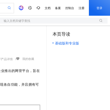
文档
备案
控制台
注册
登录
输入文档关键字查找
验
作计划
器
AI 活动
专业服务
服务伙伴合作计划
开发者社区
加入我们
服务平台百炼
阿里云 OPC 创新助力计划
本页导读
（0）
一站式生成采购清单，支持单品或批量购买
S
io：打造专属 AI 语音助手
S产品伙伴计划（繁花）
峰会
造的大模型服务与应用开发平台
轻量应用服务器
一句话生成原生可编辑精美 PPT 文稿
AI 生产力先锋
Al MaaS 服务伙伴赋能合作
域名
博文
Careers
至高可申请百万元
基础版和专业版
性可伸缩的云计算服务
开启高性价比 AI 编程新体验
Qwen-Audio-3.0-Realtime 端到端实时语音角色扮演
输入一句话想法, 轻松生成专业的 PPT
先锋实践拓展 AI 生产力的边界
快速构建应用程序和网站，即刻迈出上云第一步
Token 补贴，五大权
计划
海大会
伙伴信用分合作计划
商标
问答
社会招聘
益加速 OPC 成功
S
eek-V4-Pro
数字证书管理服务（原SSL证书）
一键部署幻兽帕鲁游戏服务器
飞天发布时刻
HOT
划
备案
电子书
校园招聘
pSeek-V4-Pro
视频创作，一键激活电商全链路生产力
全托管，含MySQL、PostgreSQL、SQL Server、MariaDB多引擎
实现全站HTTPS，呈现可信的WEB访问
一键购买专属联机服务器，轻松开启游戏
所见，即是所愿
我的收藏
产品详情
更多支持
划
公司注册
镜像站
视频生成
语音识别与合成
专属 QwenPaw
短信服务
漫剧工坊：一站式动画创作平台
AI 实训营
HOT
网企业推出的网管平台，旨在
合作伙伴培训与认证
划
上云迁移
的智能体编程平台
站生成，高效打造优质广告素材
从聊天伙伴进化为能主动干活的本地数字员工
快速生产连贯的高质量长漫剧
从基础到进阶，Agent 创客手把手教你
国内短信简单易用，安全可靠，秒级触达，全球覆盖200+国家和地区。
e-1.1-T2V
Qwen3-TTS-Flash
lScope
我要反馈
查询合作伙伴
畅细腻的高质量视频
离线语音合成大模型，多语言方言自适应，低延迟高稳定
n Alibaba Cloud ISV 合作
代维服务
olarDB
建企业门户网站
大数据开发治理平台 DataWorks
10 分钟搭建微信、支付宝小程序
实现各自功能，并且拥有可
创新加速
ope
登录合作伙伴管理后台
我要建议
站，无忧落地极速上线
以可视化方式快速构建移动和 PC 门户网站
100%兼容MySQL、PostgreSQL，兼容Oracle，支持集中和分布式
高效部署网站，快速应用到小程序
Data Agent 驱动的一站式 Data+AI 开发治理平台
e-1.1-I2V
Cosyvoice-V3-Flash
安全
畅自然，细节丰富
高表现力语音合成大模型，语音克隆听感自然
我要投诉
上云场景组合购
伴
边界网络安全防护产品
漫剧创作，剧本、分镜、视频高效生成
覆盖90%+业务场景，专享组合折扣价
2V
VPN
Fun-ASR