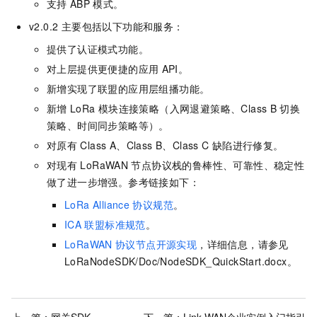
支持
ABP
模式。
v2.0.2 主要包括以下功能和服务：
提供了认证模式功能。
对上层提供更便捷的应用
API。
新增实现了联盟的应用层组播功能。
新增
LoRa
模块连接策略（入网退避策略、Class B
切换
策略、时间同步策略等）。
对原有
Class A、Class B、Class C
缺陷进行修复。
对现有
LoRaWAN
节点协议栈的鲁棒性、可靠性、稳定性
做了进一步增强。参考链接如下：
LoRa Alliance
协议规范
。
ICA
联盟标准规范
。
LoRaWAN
协议节点开源实现
，详细信息，请参见
LoRaNodeSDK/Doc/NodeSDK_QuickStart.docx
。
上一篇：
网关SDK
下一篇：
Link WAN企业实例入门指引