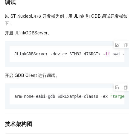
调试
以
ST NucleoL476
开发板为例，用
JLink
和
GDB
调试开发板如
下：
开启
JLinkGDBServer。
JLinkGDBServer -device STM32L476RGTx -
if
 swd -spee
开启
GDB Client
进行调试。
arm-none-eabi-gdb SdkExample-classB -ex 
"target re
技术架构图