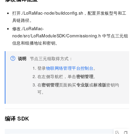
打开
./LoRaMac-node/buildconfig.sh
，配置开发板型号和工
具链路径。
修改
./LoRaMac-
node/src/LoRaModuleSDK/Commissioning.h
中节点三元组
信息和组播地址和密钥。
说明
节点三元组取得方式：
登录
物联网络管理平台控制台
。
在左侧导航栏，单击
密钥管理
。
在
密钥管理
页面购买
专业版
或
标准版
密钥均
可。
编译
SDK