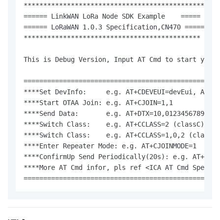
**********************************************

====== LinkWAN LoRa Node SDK Example    =====

====== LoRaWAN 1.0.3 Specification,CN470 =====

*********************************************

This is Debug Version, Input AT Cmd to start your 
==================================================
****Set DevInfo:     e.g. AT+CDEVEUI=devEui, AT+CA
****Start OTAA Join: e.g. AT+CJOIN=1,1

****Send Data:       e.g. AT+DTX=10,0123456789 

****Switch Class:    e.g. AT+CCLASS=2 (classC) 

****Switch Class:    e.g. AT+CCLASS=1,0,2 (classB)
****Enter Repeater Mode: e.g. AT+CJOINMODE=1 

****ConfirmUp Send Periodically(20s): e.g. AT+CCON
****More AT Cmd infor, pls ref <ICA AT Cmd Spec>. 

==================================================