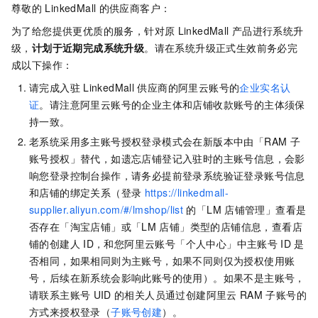
尊敬的
LinkedMall
的供应商客户：
为了给您提供更优质的服务，针对原
LinkedMall
产品进行系统升
级，
计划于近期完成系统升级
。请在系统升级正式生效前务必完
成以下操作：
请完成入驻
LinkedMall
供应商的阿里云账号的
企业实名认
证
。请注意阿里云账号的企业主体和店铺收款账号的主体须保
持一致。
老系统采用多主账号授权登录模式会在新版本中由「RAM
子
账号授权」替代，如遗忘店铺登记入驻时的主账号信息，会影
响您登录控制台操作，请务必提前登录系统验证登录账号信息
和店铺的绑定关系（登录
https://linkedmall-
supplier.aliyun.com/#/lmshop/list
的「LM
店铺管理」查看是
否存在「淘宝店铺」或「LM
店铺」类型的店铺信息，查看店
铺的创建人
ID，和您阿里云账号「个人中心」中主账号
ID
是
否相同，如果相同则为主账号，如果不同则仅为授权使用账
号，后续在新系统会影响此账号的使用）。如果不是主账号，
请联系主账号
UID
的相关人员通过创建阿里云
RAM
子账号的
方式来授权登录（
子账号创建
）。