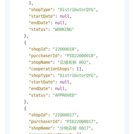
]
,
"shopType"
:
"DistributorQYG"
,
"startDate"
:
null
,
"endDate"
:
null
,
"status"
:
"WORKING"
}
,
{
"shopId"
:
"22000018"
,
"purchaserId"
:
"PID22000018"
,
"shopName"
:
"店铺名称 002"
,
"cooperationShops"
:
[
]
,
"shopType"
:
"DistributorQYG"
,
"startDate"
:
null
,
"endDate"
:
null
,
"status"
:
"APPROVED"
}
,
{
"shopId"
:
"22000017"
,
"purchaserId"
:
"PID22000017"
,
"shopName"
:
"分销店铺 0817"
,