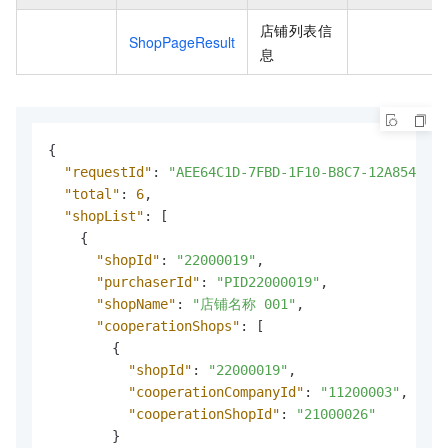
店铺列表信
ShopPageResult
息
{
"requestId"
:
"AEE64C1D-7FBD-1F10-B8C7-12A854A1D6
"total"
:
6
,
"shopList"
:
[
{
"shopId"
:
"22000019"
,
"purchaserId"
:
"PID22000019"
,
"shopName"
:
"店铺名称 001"
,
"cooperationShops"
:
[
{
"shopId"
:
"22000019"
,
"cooperationCompanyId"
:
"11200003"
,
"cooperationShopId"
:
"21000026"
}