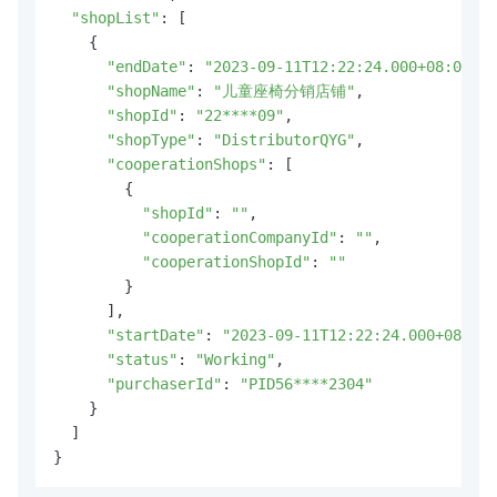
"shopList"
: [

    {

"endDate"
: 
"2023-09-11T12:22:24.000+08:00"
,

"shopName"
: 
"儿童座椅分销店铺"
,

"shopId"
: 
"22****09"
,

"shopType"
: 
"DistributorQYG"
,

"cooperationShops"
: [

        {

"shopId"
: 
""
,

"cooperationCompanyId"
: 
""
,

"cooperationShopId"
: 
""
        }

      ],

"startDate"
: 
"2023-09-11T12:22:24.000+08:00"
"status"
: 
"Working"
,

"purchaserId"
: 
"PID56****2304"
    }

  ]

}