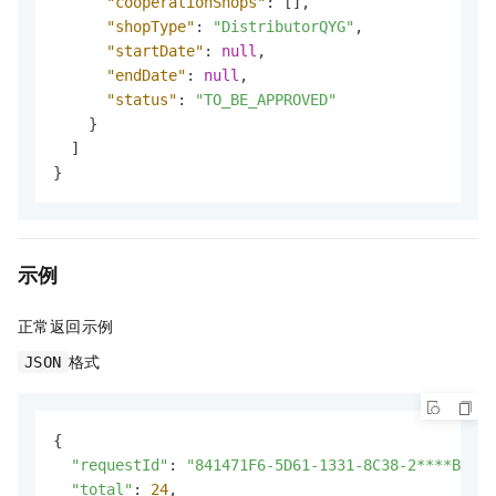
"cooperationShops"
:
[
]
,
"shopType"
:
"DistributorQYG"
,
"startDate"
:
null
,
"endDate"
:
null
,
"status"
:
"TO_BE_APPROVED"
}
]
}
示例
正常返回示例
格式
JSON
{

"requestId"
: 
"841471F6-5D61-1331-8C38-2****B55"
,

"total"
: 
24
,
