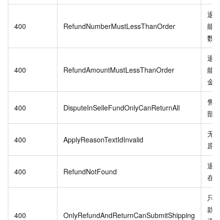
退
400
RefundNumberMustLessThanOrder
能
数
退
400
RefundAmountMustLessThanOrder
能
金
售
400
DisputeInSelleFundOnlyCanReturnAll
部
无
400
ApplyReasonTextIdInvalid
原
退
400
RefundNotFound
在
只
款
400
OnlyRefundAndReturnCanSubmitShipping