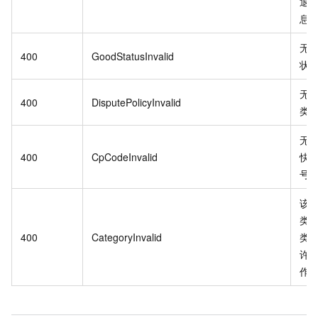
退
息
无
400
GoodStatusInvalid
状
无
400
DisputePolicyInvalid
类
无
400
CpCodeInvalid
快
号 {
该
类
400
CategoryInvalid
类目
许
作