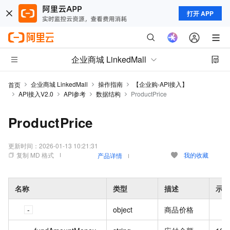
打开 APP
企业商城 LinkedMall
企业商城 LinkedMall
操作指南
【企业购-API接入】
首页
API接入V2.0
API参考
数据结构
ProductPrice
ProductPrice
更新时间：
2026-01-13 10:21:31
复制 MD 格式
我的收藏
产品详情
名称
类型
描述
示例
object
商品价格