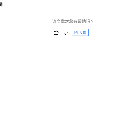
一个 AI 助手
即刻拥有 DeepSeek-R1 满血版
超强辅助，Bol
通
在企业官网、通讯软件中为客户提供 AI 客服
多种方案随心选，轻松解锁专属 DeepSeek
该文章对您有帮助吗？
反馈