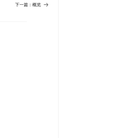
t.diy 一步搞定创意建站
构建大模型应用的安全防护体系
下一篇：
概览
通过自然语言交互简化开发流程,全栈开发支持
通过阿里云安全产品对 AI 应用进行安全防护