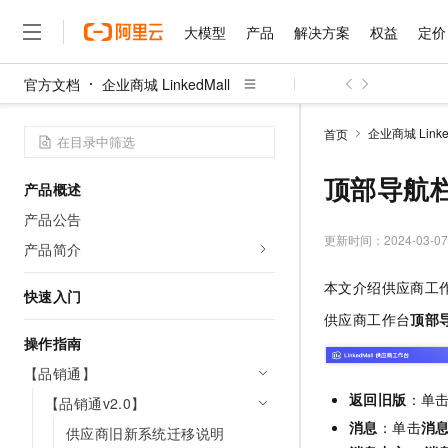
大模型
产品
解决方案
权益
定价
官方文档
企业商城 LinkedMall
大模型
产品
解决方案
权益
定价
云市场
伙伴
服务
了解阿里云
精选产品
精选解决方案
普惠上云
产品定价
精选商城
成为销售伙伴
售前咨询
为什么选择阿里云
千问AI平台
企业商城 Linke
首页
了解云产品的定价详情
大模型服务平台百炼
睿译宝，AI翻译排版一
普惠上云 官方力荐
分销伙伴
在线服务
网站建设
什么是云计算
大
大模型服务与应用平台
上传文档即自动完成翻译和
云服务器38元/年起，超
顶部导航
产品概述
咨询伙伴
多端小程序
技术领先
云上成本管理
售后服务
千问大模型
GLM-5.2：长任务时代
官方推荐返现计划
大模型
产品公告
大模型
精选产品
精选解决方案
Salesforce 国际版订阅
稳定可靠
管理和优化成本
多元化、高性能、安全可靠
推荐新用户得奖励，单订单
更新时间：
2024-03-07
销售伙伴合作计划
产品简介
自助服务
友盟天域
安全合规
人工智能与机器学习
AI
文本生成
无影云电脑
Hermes Agent，打造
云工开物
本文介绍供应商工
无影生态合作计划
在线服务
快速入门
观测云
分析师报告
随时随地安全接入的云上超
自主进化，持久记忆，越用
高校专属算力普惠，学生认
计算
互联网应用开发
Qwen3.8-Max
HOT
供应商工作台
顶部
Salesforce On Alibaba C
工单服务
智能体时代全能旗舰模型
Tuya 物联网平台阿里云
研究报告与白皮书
云解析DNS
快速拥有专属 OpenClaw
操作指南
Consulting Partner 合
大数据
容器
免费试用
短信专区
蓝凌 OA
Qwen3.7-Plus
【品销通】
AI 大模型销售与服务生
现代化应用
存储
天池大赛
能看、能想、能动手的多模
返回旧版
：单
云原生大数据计算服务 Max
解决方案免费试用 新老
【品销通v2.0】
电子合同
面向分析的企业级SaaS模
最高领取价值200元试用
安全
消息
：单击
消
网络与CDN
供应商旧新系统迁移说明
AI 算法大赛
Qwen3-VL-Plus
畅捷通