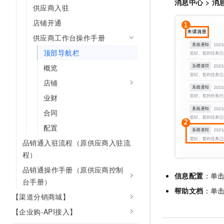
消息中心
>
消
供应商入驻
AI 产品 免费试用
网络
安全
云开发大赛
Tableau 订阅
1亿+ 大模型 tokens 和 
店铺开通
可观测
入门学习赛
中间件
AI空中课堂在线直播课
供应商工作台操作手册
140+云产品 免费试用
大模型服务
上云与迁云
产品新客免费试用，最长1
数据库
顶部导航栏
生态解决方案
千问AI平台-Token Plan
概览
企业出海
大模型ACA认证体验
大数据计算
助力企业全员 AI 认知与能
店铺
行业生态解决方案
政企业务
媒体服务
千问AI平台-模型体验
业财
开发者生态解决方案
在线体验全尺寸、多种模态
合同
企业服务与云通信
AI 开发和 AI 应用解决
Happy 系列大模型
配置
域名与网站
品销通入驻流程（原供应商入驻流
终端用户计算
程）
品销通操作手册（原供应商控制
Serverless
信息配置
：单
大模型解决方案
台手册）
帮助文档
：单
开发工具
【渠道分销商城】
快速部署 Dify，高效搭建 
【企业购-API接入】
迁移与运维管理