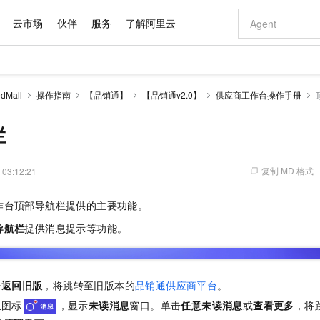
云市场
伙伴
服务
了解阿里云
AI 特惠
数据与 API
成为产品伙伴
企业增值服务
最佳实践
价格计算器
AI 场景体
基础软件
产品伙伴合
阿里云认证
市场活动
配置报价
大模型
dMall
操作指南
【品销通】
【品销通v2.0】
供应商工作台操作手册
自助选配和估算价格
步到位
域名与网站
智启 AI 普惠权益
产品生态集成认证中心
企业支持计划
云上春晚
Qwen Audio：打造专属 AI 语音助手
千问官方 MaaS 平台，为开发者和 Agent 而生，新用户赠送 1 亿 + tokens 额度
云服务器 EC
一句话生成原生
AI Coding
阿里云Maa
2026 阿里云
为企业打
数据集
Windows
大模型认证
模型
NEW
NEW
格式还原
值低价云产品抢先购
提供智能易用的域名与建站服务
至高享 1亿+免费 tokens，加速 Al 应用落地
Qwen-Audio-3.0-Realtime 端到端实时语音角色扮演
安全可靠、弹
输入一句话想法,
智能编程，一键
栏
产品生态伙伴
专家技术服务
云上奥运之旅
弹性计算合作
阿里云中企出
手机三要素
宝塔 Linux
全部认证
价格优势
开源旗舰模型
对象存储 OSS
即刻拥有 DeepSeek-V4-Pro
阿里云 OPC 创新助力计划
云数据库 RD
一键部署幻兽
AI 电商营销
产品生态伙伴工作台
企业增值服务台
云栖战略参考
云存储合作计
云栖大会
身份实名认证
CentOS
训练营
推动算力普惠，释放技术红利
的大模型服务
最高返9万
真正可用的 1M 上下文,一次完成代码全链路开发
轻松解锁专属 DeepSeek-V4-Pro
至高百万元 Token 补贴，加速一人公司成长
稳定、安全、高性价比、高性能的云存储服务
一键购买专属
从图文生成到
复制 MD 格式
 03:12:21
云上的中国
数据库合作计
活动全景
短信
Docker
图片和
自进化智能体
人工智能平台 PAI
5 分钟轻松部署专属 QwenPaw
Token Plan 模型订阅计划
Qoder
高效搭建 AI
AI 广告创作
企业成长
大模型
NEW
HOT
信息公告
作台顶部导航栏提供的主要功能。
看见新力量
云网络合作计
OCR 文字识别
JAVA
级电脑
越聪明
证享300元代金券
一站式AI开发、训练和推理服务
Qwen3.8-Max 首发尝鲜，限时加量 10 倍，夜间低至2折
从聊天伙伴进化为能主动干活的本地数字员工
面向真实软件
图文、视频一
Kimi-K3
HappyHors
NEW
魔搭 Mode
导航栏
提供消息提示等功能。
loud
服务实践
官网公告
Kimi 最新旗舰模型，长程编程与推理利器
让文字生成流
金融模力时刻
Salesforce O
版
发票查验
全能环境
Qoder CN
Claude Code + GStack 打造工程团队
千问办公，限时限量积分加倍
云原生数据库 P
低代码高效构
AI 建站
NEW
作计划
计划
创新中心
魔搭 ModelSc
健康状态
让AI从“聊天伙伴”进化为能干活的“数字员工”
覆盖公网/内网、递归/权威、移动APP等全场景解析服务
安装技能 GStack，拥有专属 AI 工程团队
你的AI工作搭子，覆盖日常办公高频场景
基于千问大模型等，支持代码智能生成、研发智能问答
0 代码专业建
客户案例
天气预报查询
操作系统
Deepseek-v4-pro
HappyHors
态合作计划
态智能体模型
旗舰 MoE 大模型，百万上下文与顶尖推理能力
图生视频，流
击
返回旧版
，将跳转至旧版本的
品销通供应商平台
。
Compute
同享
容器服务 Kubernetes 版 ACK
万小智 AI 建站低至 15元/月
云防火墙
AI 短剧/漫剧
快递物流查询
WordPress
成为服务伙
高校合作
式云数据仓库
点，立即开启云上创新
提供一站式管理容器应用的 K8s 服务
送.CN域名，送备案服务码
云原生的云上
AI助力短剧
息
图标
，显示
未读消息
窗口。单击
任意未读消息
或
查看更多
，将
GLM-5.2
Wan2.7-T
Ubuntu