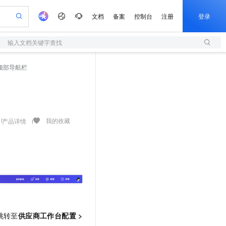
文档
备案
控制台
注册
登录
输入文档关键字查找
验
作计划
器
AI 活动
专业服务
服务伙伴合作计划
开发者社区
加入我们
服务平台百炼
阿里云 OPC 创新助力计划
顶部导航栏
一站式生成采购清单，支持单品或批量购买
S
可编辑精美 PPT 文稿
S产品伙伴计划（繁花）
峰会
造的大模型服务与应用开发平台
轻量应用服务器
Agency Agents：拥有专属领域专家
AI 生产力先锋
Al MaaS 服务伙伴赋能合作
域名
博文
Careers
至高可申请百万元
性可伸缩的云计算服务
 轻松生成专业的 PPT
开启高性价比 AI 编程新体验
先锋实践拓展 AI 生产力的边界
快速构建应用程序和网站，即刻迈出上云第一步
多领域专家智能体,一键组建 AI 虚拟交付团队
Token 补贴，五大权
计划
海大会
伙伴信用分合作计划
商标
问答
社会招聘
益加速 OPC 成功
S
帕鲁游戏服务器
数字证书管理服务（原SSL证书）
HappyHorse 打造一站式影视创作平台
飞天发布时刻
HOT
划
备案
电子书
校园招聘
联机服务器，轻松开启游戏
视频创作，一键激活电商全链路生产力
全托管，含MySQL、PostgreSQL、SQL Server、MariaDB多引擎
实现全站HTTPS，呈现可信的WEB访问
所见，即是所愿
可视化编排打通从文字构思到成片全链路闭环
我的收藏
产品详情
更多支持
划
公司注册
镜像站
视频生成
语音识别与合成
 智能体与工作流应用
短信服务
漫剧工坊：一站式动画创作平台
AI 实训营
合作伙伴培训与认证
划
上云迁移
的智能体编程平台
站生成，高效打造优质广告素材
通过阿里云百炼高效搭建AI应用,助力高效开发
快速生产连贯的高质量长漫剧
从基础到进阶，Agent 创客手把手教你
国内短信简单易用，安全可靠，秒级触达，全球覆盖200+国家和地区。
e-1.1-T2V
Qwen3-TTS-Flash
lScope
我要反馈
查询合作伙伴
畅细腻的高质量视频
离线语音合成大模型，多语言方言自适应，低延迟高稳定
n Alibaba Cloud ISV 合作
代维服务
olarDB
建企业门户网站
大数据开发治理平台 DataWorks
10 分钟搭建微信、支付宝小程序
创新加速
ope
登录合作伙伴管理后台
我要建议
站，无忧落地极速上线
以可视化方式快速构建移动和 PC 门户网站
100%兼容MySQL、PostgreSQL，兼容Oracle，支持集中和分布式
高效部署网站，快速应用到小程序
Data Agent 驱动的一站式 Data+AI 开发治理平台
e-1.1-I2V
Cosyvoice-V3-Flash
安全
畅自然，细节丰富
高表现力语音合成大模型，语音克隆听感自然
我要投诉
上云场景组合购
伴
边界网络安全防护产品
漫剧创作，剧本、分镜、视频高效生成
覆盖90%+业务场景，专享组合折扣价
跳转至
供应商工作台
配置
>
2V
VPN
Fun-ASR