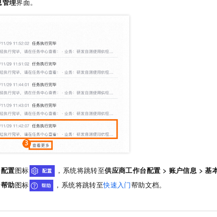
息管理
界面。
服务生态伙伴
视觉 Coding、空间感知、多模态思考等全面升级
1M上下文，专为长程任务能力而生
云工开物
企业应用
Night Plan 支持 Qwen 3.8-Max
AI 办公
NEW
Red Hat
30+ 款产品免费体验
夜间 5 折，Qwen/Meoo/TokenPlan 客户专享
AI智能应用
科研合作
ERP
堂（旗舰版）
SUSE
智能客服
AI 应用构建
大模型原生
CRM
2个月
自动承接线索
建站小程序
Qoder
大模型服务平台百炼-应用模版
OA 办公系统
HOT
NEW
面向真实软件
个人版上线、团队版降价；千问3.8-Max首发发尝鲜
丰富多元化的应用模版和解决方案
力提升
财税管理
模板建站
万有无界
大模型服务平台百炼-智能体
400电话
定制建站
的模型效果
灵活可视化地构建企业级 Agent
方案
广告营销
模板小程序
秒悟
人工智能平台 PAI
定制小程序
云端极速 AI 
新一代 AI 视频生成模型，深度适配广告营销等场景
AI Native 的算法工程平台，一站式完成建模、训练、推理服务部署
APP 开发
建站系统
击
配置
图标
，系统将跳转至
供应商工作台
配置
>
账户信息
>
基
击
帮助
图标
，系统将跳转至
快速入门
帮助文档。
AI 应用
10分钟微调：让0.6B模型媲美235B模型
多模态数据信
依托云原生高可用架构,实现Dify私有化部署
用1%尺寸在特定领域达到大模型90%以上效果