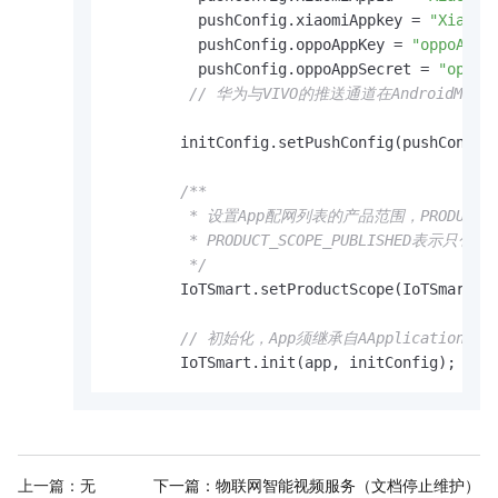
          pushConfig.xiaomiAppkey = 
"XiaoMi
          pushConfig.oppoAppKey = 
"oppoAppK
          pushConfig.oppoAppSecret = 
"oppoA
// 华为与VIVO的推送通道在AndroidMan
        initConfig.setPushConfig(pushConfig)
/**

         * 设置App配网列表的产品范围，PRODUC
         * PRODUCT_SCOPE_PUBLISHED表示只
         */
        IoTSmart.setProductScope(IoTSmart.PR
// 初始化，App须继承自AApplication
        IoTSmart.init(app, initConfig);    
上一篇：无
下一篇：
物联网智能视频服务（文档停止维护）