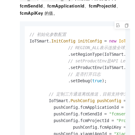
fcmSendId
、
fcmApplicationId
、
fcmProjectId
、
fcmApiKey
的值。
// 初始化参数配置
IoTSmart.
InitConfig
initConfig
=
new
IoTSma
// REGION_ALL表示连接全球多
                .setRegionType(IoTSmart.REGI
// setProductEnv是API 
                .setProductEnv(IoTSmart.PROD
// 是否打开日志
                .setDebug(
true
);

// 定制三方通道离线推送，目前支持华为、小米、
        IoTSmart.
PushConfig
pushConfig
=
ne
          pushConfig.fcmApplicationId = 
"fc
          pushConfig.fcmSendId = 
"fcmsendid
          pushConfig.fcmProjectId = 
"Projec
		  pushConfig.fcmApiKey = 
"A
          pushConfig.xiaomiAppId = 
"XiaoMiA