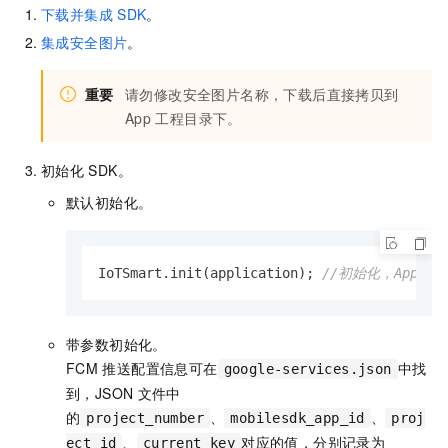
下载并集成
SDK
。
集成安全图片
。
重要
请勿修改安全图片名称，下载后直接拷贝到
App
工程目录下。
初始化
SDK。
默认初始化。
IoTSmart.init(application); 
//初始化，App须继
带参数初始化。
FCM
推送配置信息可在
中找
google-services.json
到，JSON
文件中
的
、
、
project_number
mobilesdk_app_id
proj
、
对应的值，分别记录为
ect_id
current_key