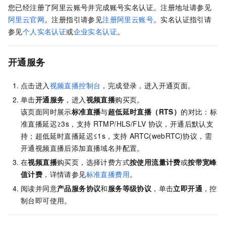
您已经注册了阿里云账号并完成账号实名认证。注册地址请参见
阿里云官网
。注册指引请参见
注册阿里云账号
。实名认证指引请
参见
个人实名认证
或
企业实名认证
。
开通服务
点击进入
视频直播控制台
，完成登录，进入开通页面。
单击
开通服务
，进入
视频直播
购买页。
该页面同时展示
标准直播
与
超低延时直播（RTS）
的对比：标
准直播延迟≥3s，支持
RTMP/HLS/FLV
协议，开通后默认支
持；超低延时直播延迟≤1s，支持
ARTC(webRTC)协议，需
开通视频直播后添加直播域名并配置。
在
视频直播
购买页，选择计费方式
按使用流量计费
或
按带宽峰
值计费
，详情请参见
标准直播费用
。
阅读并同意
产品服务协议
和
服务等级协议
，单击
立即开通
，控
制台即可使用。