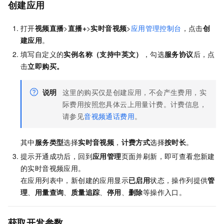
创建应用
打开
视频直播
>
直播+
>
实时音视频
>
应用管理控制台
，点击
创
建应用
。
填写自定义的
实例名称（支持中英文）
，勾选
服务协议
后，点
击
立即购买。
说明
这里的购买仅是创建应用，不会产生费用，实
际费用按照您具体云上用量计费。计费信息，
请参见
音视频通话费用
。
其中
服务类型
选择
实时音视频
，
计费方式
选择
按时长
。
提示开通成功后，回到
应用管理
页面并刷新，即可查看您新建
的实时音视频应用。
在应用列表中，新创建的应用显示
已启用
状态，操作列提供
管
理
、
用量查询
、
质量追踪
、
停用
、
删除
等操作入口。
获取开发参数