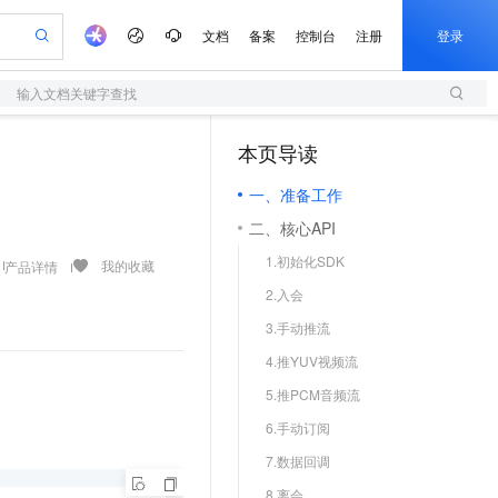
文档
备案
控制台
注册
登录
输入文档关键字查找
验
作计划
器
AI 活动
专业服务
服务伙伴合作计划
开发者社区
加入我们
服务平台百炼
阿里云 OPC 创新助力计划
本页导读
（1）
一站式生成采购清单，支持单品或批量购买
S
io：打造专属 AI 语音助手
S产品伙伴计划（繁花）
峰会
造的大模型服务与应用开发平台
轻量应用服务器
一句话生成原生可编辑精美 PPT 文稿
AI 生产力先锋
Al MaaS 服务伙伴赋能合作
域名
博文
Careers
至高可申请百万元
一、准备工作
性可伸缩的云计算服务
开启高性价比 AI 编程新体验
Qwen-Audio-3.0-Realtime 端到端实时语音角色扮演
输入一句话想法, 轻松生成专业的 PPT
先锋实践拓展 AI 生产力的边界
快速构建应用程序和网站，即刻迈出上云第一步
Token 补贴，五大权
计划
海大会
伙伴信用分合作计划
商标
问答
社会招聘
二、核心API
益加速 OPC 成功
S
eek-V4-Pro
数字证书管理服务（原SSL证书）
一键部署幻兽帕鲁游戏服务器
飞天发布时刻
HOT
划
备案
电子书
校园招聘
1.初始化SDK
pSeek-V4-Pro
视频创作，一键激活电商全链路生产力
全托管，含MySQL、PostgreSQL、SQL Server、MariaDB多引擎
实现全站HTTPS，呈现可信的WEB访问
一键购买专属联机服务器，轻松开启游戏
所见，即是所愿
我的收藏
产品详情
更多支持
划
公司注册
镜像站
2.入会
视频生成
语音识别与合成
专属 QwenPaw
短信服务
漫剧工坊：一站式动画创作平台
AI 实训营
HOT
合作伙伴培训与认证
3.手动推流
划
上云迁移
的智能体编程平台
站生成，高效打造优质广告素材
从聊天伙伴进化为能主动干活的本地数字员工
快速生产连贯的高质量长漫剧
从基础到进阶，Agent 创客手把手教你
国内短信简单易用，安全可靠，秒级触达，全球覆盖200+国家和地区。
e-1.1-T2V
Qwen3-TTS-Flash
lScope
我要反馈
查询合作伙伴
4.推YUV视频流
畅细腻的高质量视频
离线语音合成大模型，多语言方言自适应，低延迟高稳定
n Alibaba Cloud ISV 合作
代维服务
olarDB
建企业门户网站
大数据开发治理平台 DataWorks
10 分钟搭建微信、支付宝小程序
5.推PCM音频流
创新加速
ope
登录合作伙伴管理后台
我要建议
站，无忧落地极速上线
以可视化方式快速构建移动和 PC 门户网站
100%兼容MySQL、PostgreSQL，兼容Oracle，支持集中和分布式
高效部署网站，快速应用到小程序
Data Agent 驱动的一站式 Data+AI 开发治理平台
e-1.1-I2V
Cosyvoice-V3-Flash
6.手动订阅
安全
畅自然，细节丰富
高表现力语音合成大模型，语音克隆听感自然
我要投诉
上云场景组合购
伴
7.数据回调
边界网络安全防护产品
漫剧创作，剧本、分镜、视频高效生成
覆盖90%+业务场景，专享组合折扣价
2V
VPN
Fun-ASR
8.离会