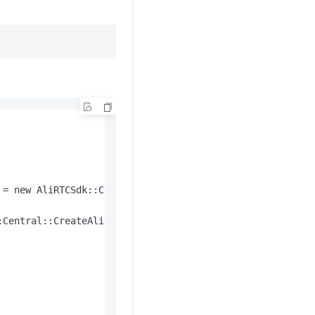
:Central::CreateAliRTCEngine(engineEventHandler, 
42000
, 