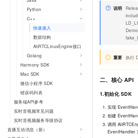
Java
10 分钟在聊天系统中增加
专有云
说明
Relea
Python
inclu
C++
LD_LI
快速接入
Demo
数据结构
fake_
AliRTCLinuxEngine接口
Golang
重要
执行
Harmony SDK
Mac SDK
二、核心
API
微信小程序 SDK
错误码列表
1.初始化
SDK
服务端API参考
实现
EventHan
实时音视频常见问题
创建
EventHan
实时音视频服务等级协议
调用
AliRTCEng
直播互动消息（新）
EventHandler