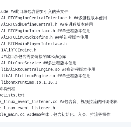
服务生态伙伴
视觉 Coding、空间感知、多模态思考等全面升级
1M上下文，专为长程任务能力而生
云工开物
企业应用
Night Plan 支持 Qwen 3.8-Max
AI 办公
NEW
Red Hat
30+ 款产品免费体验
夜间 5 折，Qwen/Meoo/TokenPlan 客户专享
AI智能应用
nclude ##此目录包含需要引入的头文件

科研合作
ERP
─ AliRTCEngineCentralInterface.h ##多进程版本使用

堂（旗舰版）
SUSE
智能客服
AI 应用构建
大模型原生
─ AliRTCSdkDefineCentral.h ##多进程版本使用

CRM
2个月
自动承接线索
─ AliRTCEngineInterface.h ##单进程版本使用

建站小程序
Qoder
─ AliRTCLinuxSdkDefine.h ##单进程版本使用

大模型服务平台百炼-应用模版
OA 办公系统
HOT
NEW
 AliRTCMediaPlayerInterface.h 

面向真实软件
个人版上线、团队版降价；千问3.8-Max首发发尝鲜
丰富多元化的应用模版和解决方案
力提升
财税管理
模板建站
 IAliRTCEngine.h

万有无界
大模型服务平台百炼-智能体
lib ##此目录包含需要链接的SDK动态库

400电话
定制建站
的模型效果
灵活可视化地构建企业级 Agent
─ AliRtcCoreService ##多进程版本使用

方案
广告营销
模板小程序
─ libAliRtcCentralEngine.so ##多进程版本使用

秒悟
人工智能平台 PAI
─ libAliRtcLinuxEngine.so ##单进程版本使用

定制小程序
云端极速 AI 
新一代 AI 视频生成模型，深度适配广告营销等场景
AI Native 的算法工程平台，一站式完成建模、训练、推理服务部署
 libonnxruntime.so.1.16.3

#简易例程

APP 开发
eLists.txt

建站系统
ake_linux_event_listener.cc ##包含音、视频拉流的回调逻辑

e_linux_event_listener.h

imple_main.cc ##demo主体，包含初始化、入会、推流等操作
AI 应用
10分钟微调：让0.6B模型媲美235B模型
多模态数据信
依托云原生高可用架构,实现Dify私有化部署
用1%尺寸在特定领域达到大模型90%以上效果