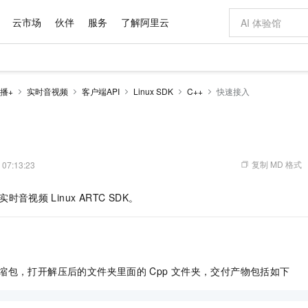
云市场
伙伴
服务
了解阿里云
AI 特惠
数据与 API
成为产品伙伴
企业增值服务
最佳实践
价格计算器
AI 场景体
基础软件
产品伙伴合
阿里云认证
市场活动
配置报价
大模型
播+
实时音视频
客户端API
Linux SDK
C++
快速接入
自助选配和估算价格
新方式
域名与网站
睿译宝，AI翻译排版一步到位
智启 AI 普惠权益
产品生态集成认证中心
企业支持计划
云上春晚
千问官方 MaaS 平台，为开发者和 Agent 而生，新用户赠送 1 亿 + tokens 额度
云服务器 EC
Qwen Aud
AI Coding
阿里云Maa
2026 阿里云
为企业打
数据集
Windows
大模型认证
模型
NEW
NEW
交付可用成果
值低价云产品抢先购
提供智能易用的域名与建站服务
上传文档即自动完成翻译和格式还原
至高享 1亿+免费 tokens，加速 Al 应用落地
安全可靠、弹
智能编程，一键
产品生态伙伴
专家技术服务
云上奥运之旅
弹性计算合作
阿里云中企出
手机三要素
宝塔 Linux
全部认证
价格优势
有专属领域专家
对象存储 OSS
GLM-5.2：长任务时代开源旗舰模型
阿里云 OPC 创新助力计划
云数据库 RD
即刻拥有 DeepS
AI 电商营销
产品生态伙伴工作台
企业增值服务台
云栖战略参考
云存储合作计
云栖大会
身份实名认证
CentOS
训练营
推动算力普惠，释放技术红利
的大模型服务
最高返9万
多领域专家智能体,一键组建 AI 虚拟交付团队
至高百万元 Token 补贴，加速一人公司成长
稳定、安全、高性价比、高性能的云存储服务
真正可用的 1M 上下文,一次完成代码全链路开发
轻松解锁专属 Dee
从图文生成到
复制 MD 格式
 07:13:23
云上的中国
数据库合作计
活动全景
短信
Docker
图片和
站式影视创作平台
人工智能平台 PAI
Hermes Agent，打造自进化智能体
Token Plan 模型订阅计划
Qoder
5 分钟轻松部署
AI 广告创作
企业成长
大模型
NEW
信息公告
成实时音视频
Linux ARTC SDK。
看见新力量
云网络合作计
OCR 文字识别
JAVA
级电脑
证享300元代金券
可视化编排打通从文字构思到成片全链路闭环
一站式AI开发、训练和推理服务
自主进化，持久记忆，越用越聪明
Qwen3.8-Max 首发尝鲜，限时加量 10 倍，夜间低至2折
面向真实软件
图文、视频一
Kimi-K3
HappyHors
NEW
魔搭 Mode
loud
服务实践
官网公告
Kimi 最新旗舰模型，长程编程与推理利器
让文字生成流
金融模力时刻
Salesforce O
版
发票查验
全能环境
Qoder CN
Claude Code + GStack 打造工程团队
千问办公，限时限量积分加倍
云原生数据库 P
低代码高效构
AI 建站
NEW
作计划
计划
创新中心
魔搭 ModelSc
健康状态
让AI从“聊天伙伴”进化为能干活的“数字员工”
覆盖公网/内网、递归/权威、移动APP等全场景解析服务
安装技能 GStack，拥有专属 AI 工程团队
你的AI工作搭子，覆盖日常办公高频场景
基于千问大模型等，支持代码智能生成、研发智能问答
0 代码专业建
客户案例
天气预报查询
操作系统
Deepseek-v4-pro
HappyHors
态合作计划
缩包，打开解压后的文件夹里面的
Cpp
文件夹，交付产物包括如下
态智能体模型
旗舰 MoE 大模型，百万上下文与顶尖推理能力
图生视频，流
Compute
同享
容器服务 Kubernetes 版 ACK
万小智 AI 建站低至 15元/月
云防火墙
AI 短剧/漫剧
快递物流查询
WordPress
成为服务伙
高校合作
式云数据仓库
点，立即开启云上创新
提供一站式管理容器应用的 K8s 服务
送.CN域名，送备案服务码
云原生的云上
AI助力短剧
GLM-5.2
Wan2.7-T
Ubuntu