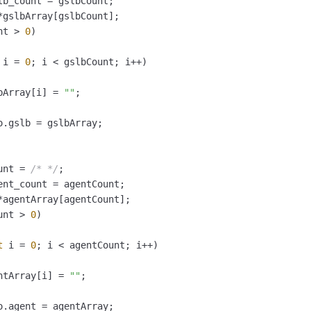
nt > 
0
)

 i = 
0
; i < gslbCount; i++)

bArray[i] = 
""
;

o.gslb = gslbArray;

unt = 
/* */
;

unt > 
0
)

t
 i = 
0
; i < agentCount; i++)

ntArray[i] = 
""
;

o.agent = agentArray;
