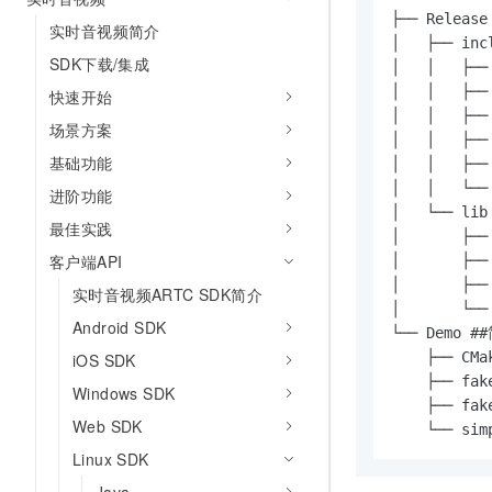
AI 产品 免费试用
网络
├── Release

安全
云开发大赛
实时音视频简介
Tableau 订阅
1亿+ 大模型 tokens 和 
│   ├── i
SDK下载/集成
可观测
入门学习赛
中间件
│   │   ├─
AI空中课堂在线直播课
140+云产品 免费试用
大模型服务
│   │   ├─
快速开始
上云与迁云
产品新客免费试用，最长1
数据库
│   │   ├─
场景方案
生态解决方案
│   │   ├─
千问AI平台-Token Plan
企业出海
大模型ACA认证体验
大数据计算
基础功能
│   │   ├──
助力企业全员 AI 认知与能
行业生态解决方案
│   │   └──
进阶功能
政企业务
媒体服务
千问AI平台-模型体验
│   └── 
开发者生态解决方案
最佳实践
在线体验全尺寸、多种模态
│       ├─
企业服务与云通信
客户端API
AI 开发和 AI 应用解决
│       ├─
Happy 系列大模型
│       ├─
域名与网站
实时音视频ARTC SDK简介
│       └──
Android SDK
└── Demo #
终端用户计算
    ├── CMak
iOS SDK
Serverless
    ├── f
大模型解决方案
Windows SDK
    ├── fak
开发工具
Web SDK
    └── s
快速部署 Dify，高效搭建 
Linux SDK
迁移与运维管理