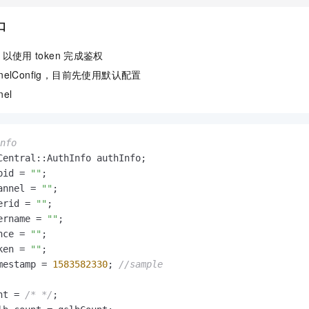
口
o，以使用
token
完成鉴权
annelConfig，目前先使用默认配置
nel
nfo
Central::AuthInfo authInfo;

pid = 
""
;

annel = 
""
;

erid = 
""
;

ername = 
""
;

nce = 
""
;

ken = 
""
;

mestamp = 
1583582330
; 
//sample
nt = 
/* */
;
