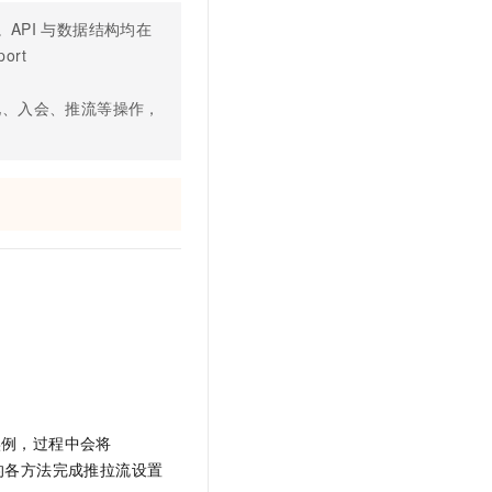
t.diy 一步搞定创意建站
构建大模型应用的安全防护体系
。API
与数据结构均在
通过自然语言交互简化开发流程,全栈开发支持
通过阿里云安全产品对 AI 应用进行安全防护
rt
化、入会、推流等操作，
实例，过程中会将
的各方法完成推拉流设置