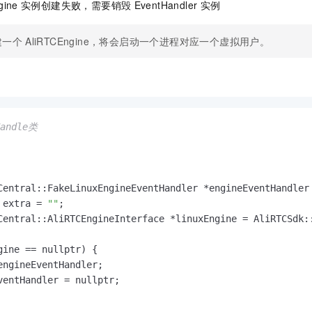
gine
实例创建失败，需要销毁
EventHandler
实例
建一个
AliRTCEngine，将会启动一个进程对应一个虚拟用户。
andle类
 extra = 
""
;

Central::AliRTCEngineInterface *linuxEngine = AliRTCSdk:
gine == nullptr) {

engineEventHandler;

ventHandler = nullptr;
