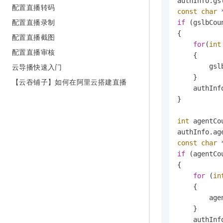
配置直播转码
const
char
配置直播录制
if
 (gslbCou
{

配置直播截图
for
(
int
配置直播审核
    {

云导播快速入门
        gsl
    }

【云吞铺子】如何在阿里云搭建直播
    authInf
}

int
 agentCo
const
char
if
 (agentCo
{

for
 (
in
    {

        age
    }

    authInf