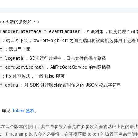
ne
函数的参数如下：
：回调对象，负责处理回调
HandlerInterface * eventHandler
：端口号下限，lowPort~highPort
之间的端口将被随机选择用于进程
：端口号上限
t
：SDK
运行过程中，日志文件的保存路径
* logPath
：AliRtcCoreService
的实际路径
* coreServicePath
：h5
兼容模式，一般
false
即可
：对
SDK
进行额外配置时传入的
JSON
格式字符串
* extra
，详见
Token
鉴权
。
存在两个版本的接口，其中单参数入会是在多参数入会的基础上做的语
e、timestamp
以入会的必要性，在直接获取
token
的场景下更易于使