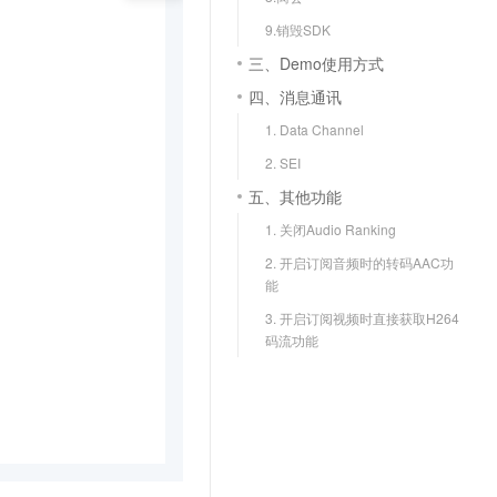
文戏情感细腻自然，动作戏激烈拳拳到肉，实现更强表演能力
支持中英文自由切换，具备更强的噪声鲁棒性
云聚AI 严选权益
SSL 证书
9.销毁SDK
，一键激活高效办公新体验
精选AI产品，从模型到应用全链提效
三、Demo使用方式
堡垒机
AI 用量加速计划
应用
四、消息通讯
防火墙
、识别商机，让客服更高效、服务更出色。
新老同享，达量后返
1. Data Channel
千问办公
主机安全
NEW
2. SEI
的智能体编程平台
一站式AI生产力平台
五、其他功能
AI 应用及服务市场
伶鹊
1. 关闭Audio Ranking
企业级人与Agent协作平台，接入和调度多个数字员工
智能客服平台，对话机器人、对话分析、智能外呼
AI 应用
2. 开启订阅音频时的转码AAC功
大模型服务平台百炼 - 全妙
能
大模型
应用创作平台
多模态内容创作工具，已接入 DeepSeek
3. 开启订阅视频时直接获取H264
自然语言处理
码流功能
数据标注
机器学习
息提取
与 AI 智能体进行实时音视频通话
从文本、图片、视频中提取结构化的属性信息
构建支持视频理解的 AI 音视频实时通话应用