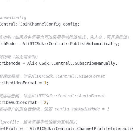
annelConfig
Central::JoinChannelConfig config;

推流功能（如果业务需要也可以采用手动推流模式，先入会，再开启推流）
ishMode = AliRTCSdk::Central::PublishAutomatically;

录制功能（如无需录制）
cribeMode = AliRTCSdk::Central::SubscribeManually;

端视频，详见AliRTCSdk::Central::VideoFormat
cribeVideoFormat = 
1
;

端音频，详见AliRTCSdk::Central::AudioFormat
cribeAudioFormat = 
2
端用户的混合音频流，设置 config.subAudioMode = 1
nelprofile，通常需要手动设定为互动模式
nelProfile = AliRTCSdk::Central::ChannelProfileInteractiv