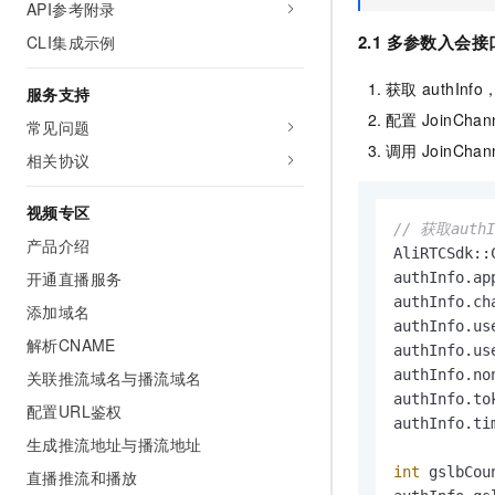
API参考附录
2.1 多参数入会接
CLI集成示例
获取
authInf
服务支持
配置
JoinCh
常见问题
调用
JoinChan
相关协议
视频专区
// 获取authI
产品介绍
AliRTCSdk::
开通直播服务
authInfo.ap
authInfo.ch
添加域名
authInfo.us
解析CNAME
authInfo.us
authInfo.no
关联推流域名与播流域名
authInfo.to
配置URL鉴权
authInfo.ti
生成推流地址与播流地址
int
 gslbCou
直播推流和播放