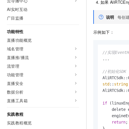
云导播中心
如果
AliRTCEn
AI实时互动
说明
每创
广目监播
功能特性
示例如下：
直播功能概览
域名管理
//实现EventH
直播推/播流
...

流管理
//初始化SDK
功能管理
直播安全
std
::
string
AliRTCSdk::
数据分析
直播工具箱
if
 (linuxEn
    delete 
实践教程
    engineE
return
;

实践教程概览
}