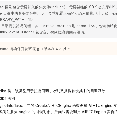
一个 AI 助手
即刻拥有 DeepSeek-R1 满血版
超强辅助，Bol
se
目录包含需要引入的头文件(include)、需要链接的
SDK
动态库(lib)
在企业官网、通讯软件中为客户提供 AI 客服
多种方案随心选，轻松解锁专属 DeepSeek
de
目录中的各头文件中声明，要求配置正确的动态库链接地址，如：expo
BRARY_PATH=./lib
目录提供简易例程，其中
simple_main.cc
是
demo
主体，包含初始
linux_event_listener
包含音、视频拉流的回调逻辑。
Demo
请确保开发环境
g++版本在
4.8
以上。
dler
类，该类型用于拉流回调，收到数据将触发其中的回调函数
dler
实例
ineInterface.h
中的
CreateAliRTCEngine
函数创建
AliRTCEngine
实例注册为
engine
的回调对象。后面只需要调用
AliRTCEngine
实例