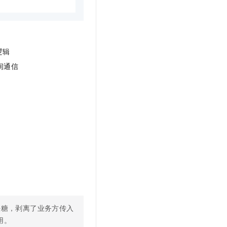
逻辑
间通信
法糖，剥离了业务方传入
用。