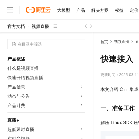
大模型
产品
解决方案
权益
定价
官方文档
视频直播
大模型
产品
解决方案
权益
定价
云市场
伙伴
服务
了解阿里云
精选产品
精选解决方案
普惠上云
产品定价
精选商城
成为销售伙伴
售前咨询
为什么选择阿里云
千问AI平台
视频直播
直
首页
了解云产品的定价详情
大模型服务平台百炼
千问办公，解锁你的工作
普惠上云 官方力荐
分销伙伴
在线服务
网站建设
什么是云计算
大
大模型服务与应用平台
企业级Agent产品，直接
云服务器38元/年起，超
快速接入
产品概述
咨询伙伴
多端小程序
技术领先
云上成本管理
售后服务
千问大模型
Agency Agents：拥
官方推荐返现计划
大模型
什么是视频直播
大模型
精选产品
精选解决方案
Salesforce 国际版订阅
稳定可靠
管理和优化成本
多元化、高性能、安全可靠
推荐新用户得奖励，单订单
更新时间：
2025-03-11
销售伙伴合作计划
快速开始视频直播
自助服务
友盟天域
安全合规
人工智能与机器学习
AI
文本生成
无影云电脑
HappyHorse 打造一
云工开物
产品信息
本文介绍
C++ 集
无影生态合作计划
在线服务
观测云
分析师报告
随时随地安全接入的云上超
高校专属算力普惠，学生认
计算
互联网应用开发
动态与公告
Qwen3.8-Max
HOT
Salesforce On Alibaba C
工单服务
智能体时代全能旗舰模型
Tuya 物联网平台阿里云
研究报告与白皮书
产品计费
云解析DNS
快速拥有专属 OpenClaw
Consulting Partner 合
一、准备工作
大数据
容器
免费试用
短信专区
蓝凌 OA
Qwen3.7-Plus
AI 大模型销售与服务生
直播+
现代化应用
存储
天池大赛
解压
Linux SDK
压
能看、能想、能动手的多模
云原生大数据计算服务 Max
解决方案免费试用 新老
电子合同
超低延时直播
面向分析的企业级SaaS模
最高领取价值200元试用
安全
网络与CDN
AI 算法大赛
Qwen3-VL-Plus
畅捷通
实时音视频