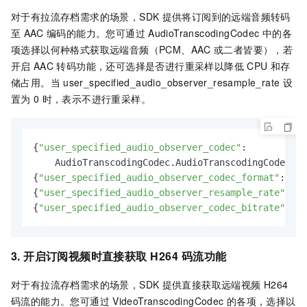
对于有拉流存档需求的场景，SDK
提供将订阅到的远端音频转码
至
AAC
编码的能力。您可通过
AudioTranscodingCodec
中的各
项选择以何种格式获取远端音频（PCM、AAC
或二者皆要），若
开启
AAC
转码功能，还可选择是否进行重采样以降低
CPU
和存
储占用。当
user_specified_audio_observer_resample_rate
设
置为
0
时，表示不进行重采样。
{
"user_specified_audio_observer_codec"
:

    AudioTranscodingCodec.AudioTranscodingCodecBot
{
"user_specified_audio_observer_codec_format"
: 
0
} 
{
"user_specified_audio_observer_resample_rate"
: 
16
{
"user_specified_audio_observer_codec_bitrate"
: 
64
3. 开启订阅视频时直接获取
H264
码流功能
对于有拉流存档需求的场景，SDK
提供直接获取远端视频
H264
码流的能力。您可通过
VideoTranscodingCodec
的各项，选择以