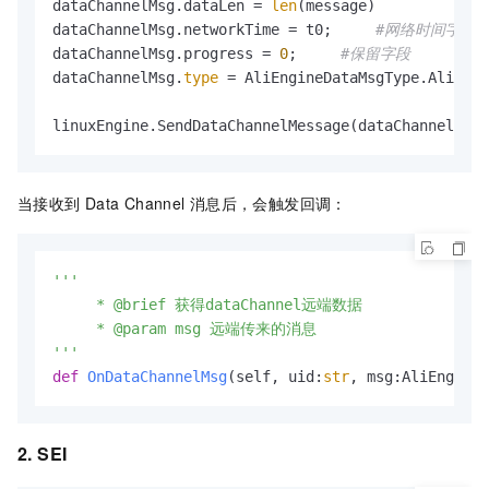
dataChannelMsg.dataLen = 
len
(message)

dataChannelMsg.networkTime = t0;     
#网络时间字段
dataChannelMsg.progress = 
0
;     
#保留字段
dataChannelMsg.
type
 = AliEngineDataMsgType.AliEngi
当接收到
Data Channel
消息后，会触发回调：
'''

     * @brief 获得dataChannel远端数据

     * @param msg 远端传来的消息

'''
def
OnDataChannelMsg
(
self, uid:
str
, msg:AliEngineD
2. SEI