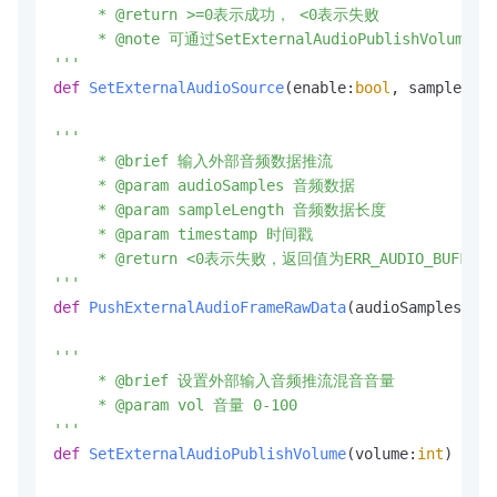
     * @return >=0表示成功， <0表示失败

     * @note 可通过SetExternalAudioPublishVolu
'''
def
SetExternalAudioSource
(
enable:
bool
, sampleRate
'''

     * @brief 输入外部音频数据推流

     * @param audioSamples 音频数据

     * @param sampleLength 音频数据长度

     * @param timestamp 时间戳

     * @return <0表示失败，返回值为ERR_AUDIO_B
'''
def
PushExternalAudioFrameRawData
(
audioSamples:
byt
'''

     * @brief 设置外部输入音频推流混音音量

     * @param vol 音量 0-100

'''
def
SetExternalAudioPublishVolume
(
volume:
int
) -> 
i