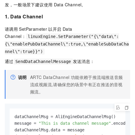
发，一般场景下建议使用
Data Channel。
1. Data Channel
请调用
SetParameter
以开启
Data
Channel：
linuxEngine.SetParameter("{\"data\":
{\"enablePubDataChannel\":true,\"enableSubDataCha
nnel\":true}}")
通过
发送消息：
SendDataChannelMessage
说明
ARTC DataChannel 功能依赖于推流端推送音频
流或视频流,请确保您的场景中有正在推送的音视
频流。
dataChannelMsg = AliEngineDataChannelMsg()

message = 
"This is data channel message"
.encode(
'u
dataChannelMsg.data = message
