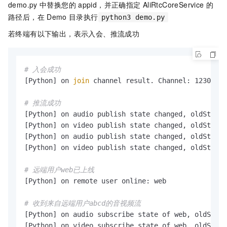
demo.py
中替换您的
appid，并正确指定
AliRtcCoreService
的
路径后，在
Demo
目录执行
python3 demo.py
若终端有以下输出，表示入会、推流成功
# 入会成功
[Python] on 
join
 channel result. Channel: 12301, u
# 推流成功
[Python] on audio publish state changed, oldState:
[Python] on video publish state changed, oldState:
[Python] on audio publish state changed, oldState:
[Python] on video publish state changed, oldState:
# 远端用户web已上线
[Python] on remote user online: web

# 收到来自远端用户abcd的音视频流
[Python] on audio subscribe state of web, oldState
[Python] on video subscribe state of web, oldState