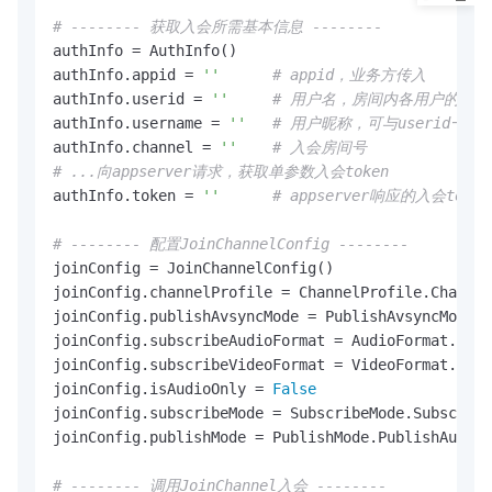
# -------- 获取入会所需基本信息 --------
authInfo = AuthInfo()

authInfo.appid = 
''
# appid，业务方传入
authInfo.userid = 
''
# 用户名，房间内各用户的唯
authInfo.username = 
''
# 用户昵称，可与userid一
authInfo.channel = 
''
# 入会房间号
# ...向appserver请求，获取单参数入会token
authInfo.token = 
''
# appserver响应的入会token
# -------- 配置JoinChannelConfig --------
joinConfig = JoinChannelConfig()

joinConfig.channelProfile = ChannelProfile.Channel
joinConfig.publishAvsyncMode = PublishAvsyncMode.P
joinConfig.subscribeAudioFormat = AudioFormat.Audi
joinConfig.subscribeVideoFormat = VideoFormat.Vide
joinConfig.isAudioOnly = 
False
joinConfig.subscribeMode = SubscribeMode.Subscribe
joinConfig.publishMode = PublishMode.PublishAutoma
# -------- 调用JoinChannel入会 --------