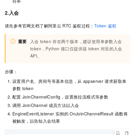
符串
2.入会
请先参考官网文档了解阿里云
RTC
鉴权过程：
Token
鉴权
重要
入会
token
存在两个版本，建议使用单参数入会
token，Python
接口仅提供该
token
对应的入会
API。
步骤：
设置用户名、房间号等基本信息，从
appserver
请求获取单
参数
token
配置
JoinChannelConfig，设置推拉流模式等参数
调用
JoinChannel
成员方法以入会
EngineEventListener
实例的
OnJoinChannelResult
函数将
被触发，以告知入会结果