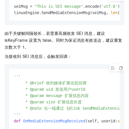
seiMsg = 
"This is SEI message"
.encode(
'utf-8'
)

linuxEngine.SendMediaExtensionMsg(seiMsg, 
len
(seiM
由于关键帧间隔较长，若需要高频收发
SEI
消息，建议
isKeyFrame
设置为
false。同时为保证消息有效送达，建议重复
次数大于
1。
当接收到
SEI
消息后，会触发回调：
'''

     * @brief 收到媒体扩展信息回调

     * @param uid 发送用户userId

     * @param message 扩展信息内容

     * @param size 扩展信息长度

     * @note 当一端通过 {@link SendMediaExten
'''
def
OnMediaExtensionMsgReceived
(
self, userid:
str
, 