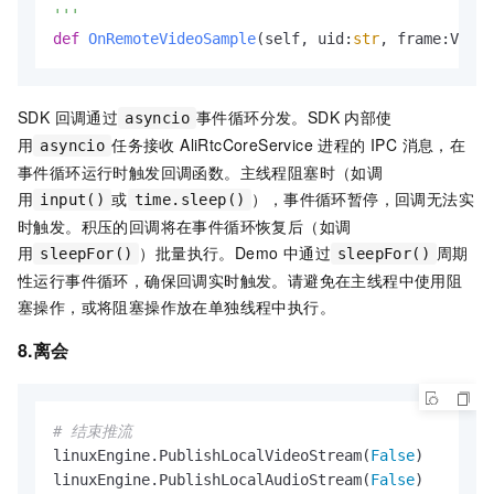
'''
def
OnRemoteVideoSample
(
self, uid:
str
, frame:Video
SDK 回调通过
事件循环分发。SDK 内部使
asyncio
用
任务接收 AliRtcCoreService 进程的 IPC 消息，在
asyncio
事件循环运行时触发回调函数。主线程阻塞时（如调
用
或
），事件循环暂停，回调无法实
input()
time.sleep()
时触发。积压的回调将在事件循环恢复后（如调
用
）批量执行。Demo 中通过
周期
sleepFor()
sleepFor()
性运行事件循环，确保回调实时触发。请避免在主线程中使用阻
塞操作，或将阻塞操作放在单独线程中执行。
8.离会
# 结束推流
linuxEngine.PublishLocalVideoStream(
False
)

linuxEngine.PublishLocalAudioStream(
False
)