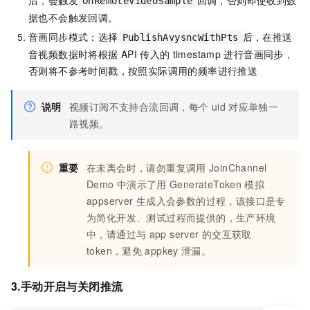
OnRemoteVideoSample
据也不会触发回调。
音画同步模式：选择
后，在推送
PublishAvysncWithPts
音视频数据时将根据
API
传入的
timestamp
进行音画同步，
否则将不参考时间戳，按照实际调用的频率进行推送
说明
视频订阅不支持合流回调，每个
uid
对应单独一
路视频。
重要
在未离会时，请勿重复调用
JoinChannel
Demo
中演示了用
GenerateToken
模拟
appserver
生成入会参数的过程，该接口是专
为简化开发、测试过程而提供的，生产环境
中，请通过与
app server
的交互获取
token，避免
appkey
泄漏。
3.手动开启与关闭推流