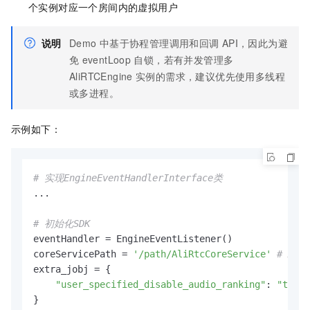
个实例对应一个房间内的虚拟用户
说明
Demo
中基于协程管理调用和回调
API，因此为避
免
eventLoop
自锁，若有并发管理多
AliRTCEngine
实例的需求，建议优先使用多线程
或多进程。
示例如下：
# 实现EngineEventHandlerInterface类
...

# 初始化SDK
eventHandler = EngineEventListener()

coreServicePath = 
'/path/AliRtcCoreService'
# Ali
extra_jobj = {

"user_specified_disable_audio_ranking"
: 
"true"
}
