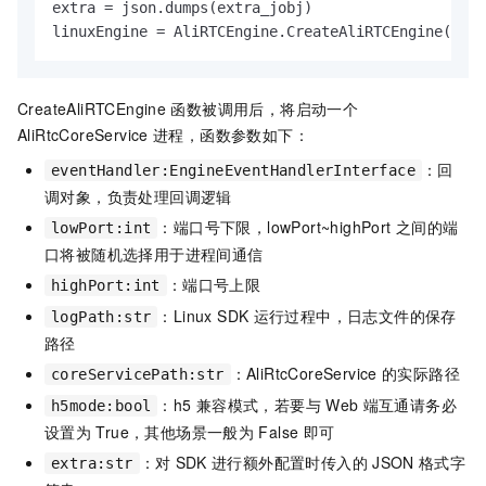
extra = json.dumps(extra_jobj)

linuxEngine = AliRTCEngine.CreateAliRTCEngine(even
CreateAliRTCEngine
函数被调用后，将启动一个
AliRtcCoreService
进程，函数参数如下：
：回
eventHandler:EngineEventHandlerInterface
调对象，负责处理回调逻辑
：端口号下限，lowPort~highPort
之间的端
lowPort:int
口将被随机选择用于进程间通信
：端口号上限
highPort:int
：Linux SDK
运行过程中，日志文件的保存
logPath:str
路径
：AliRtcCoreService
的实际路径
coreServicePath:str
：h5
兼容模式，若要与
Web
端互通请务必
h5mode:bool
设置为
True，其他场景一般为
False
即可
：对
SDK
进行额外配置时传入的
JSON
格式字
extra:str