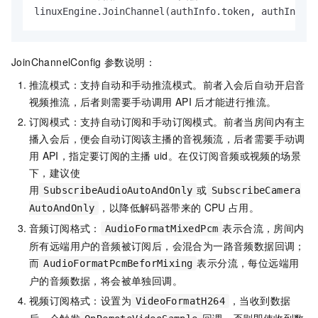
linuxEngine.JoinChannel(authInfo.token, authInfo.c
JoinChannelConfig
参数说明：
推流模式：支持自动和手动推流模式。前者入会后自动开启音
视频推流，后者则需要手动调用
API
后才能进行推流。
订阅模式：支持自动订阅和手动订阅模式。前者当房间内有主
播入会后，便会自动订阅该主播的音视频流，后者需要手动调
用
API，指定要订阅的主播
uid。在仅订阅音频或视频的场景
下，建议使
用
或
SubscribeAudioAutoAndOnly
SubscribeCamera
，以降低解码器带来的
CPU
占用。
AutoAndOnly
音频订阅格式：
表示合流，房间内
AudioFormatMixedPcm
所有远端用户的音频被订阅后，会混合为一路音频数据回调；
而
表示分流，每位远端用
AudioFormatPcmBeforMixing
户的音频数据，将会被单独回调。
视频订阅格式：设置为
，当收到数据
VideoFormatH264
后，会触发
回调，否则即使收到数