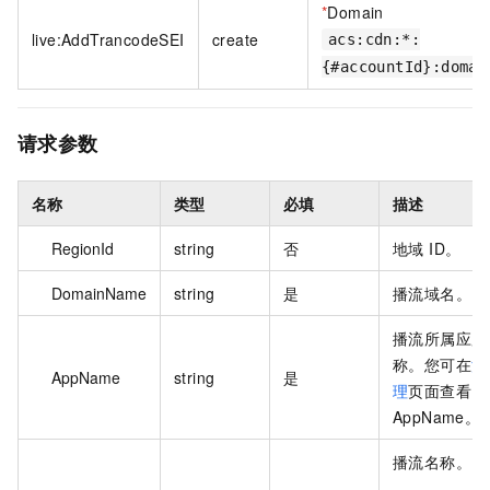
*
Domain
live:AddTrancodeSEI
create
acs:cdn:*:
{#accountId}:domai
请求参数
名称
类型
必填
描述
RegionId
string
否
地域 ID。
DomainName
string
是
播流域名。
播流所属应用
称。您可在
流
AppName
string
是
理
页面查看
AppName。
播流名称。