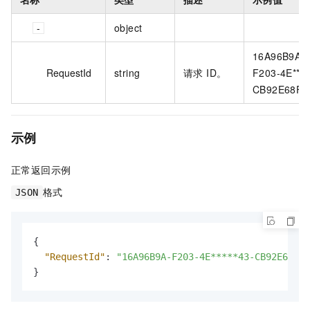
object
16A96B9A-
RequestId
string
请求 ID。
F203-4E****
CB92E68F4
示例
正常返回示例
格式
JSON
{
"RequestId"
:
"16A96B9A-F203-4E*****43-CB92E68F4C
}