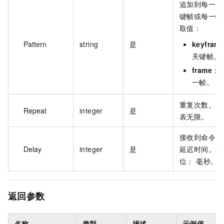
追加到每一个
键帧或每一帧
取值：
Pattern
string
是
keyfram
关键帧。
frame
：
一帧。
重复次数。-1
Repeat
integer
是
表无限。
接收到命令后
Delay
integer
是
延迟时间。单
位： 毫秒。
返回参数
名称
类型
描述
示例值