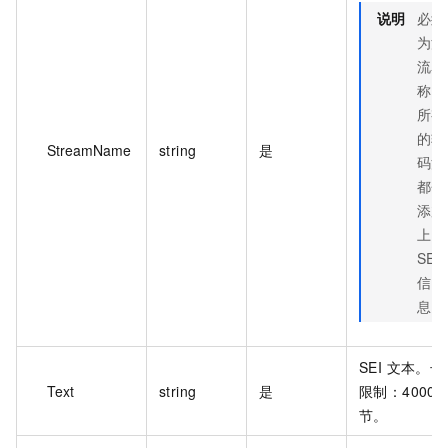
说明
必须
为源
流名
称，
所有
的转
StreamName
string
是
码流
都会
添加
上
SEI
信
息。
SEI 文本。长
Text
string
是
限制：4000 
节。