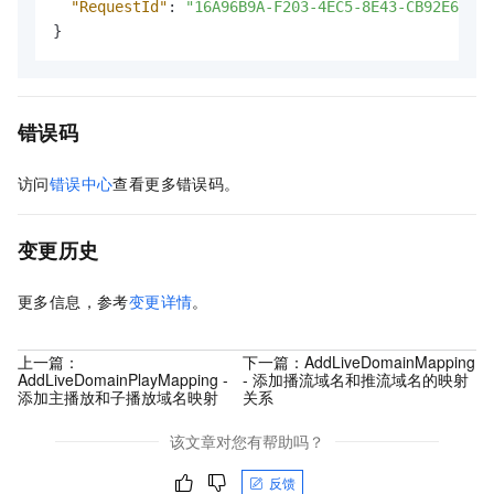
"RequestId"
:
"16A96B9A-F203-4EC5-8E43-CB92E68F4C
}
错误码
访问
错误中心
查看更多错误码。
变更历史
更多信息，参考
变更详情
。
上一篇：
下一篇：
AddLiveDomainMapping
AddLiveDomainPlayMapping -
- 添加播流域名和推流域名的映射
添加主播放和子播放域名映射
关系
该文章对您有帮助吗？
反馈