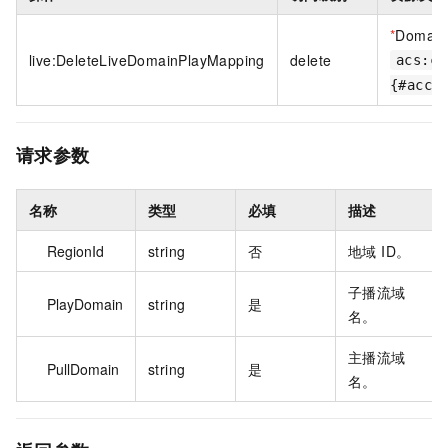
*
Domain
live:DeleteLiveDomainPlayMapping
delete
acs:cd
{#acco
请求参数
名称
类型
必填
描述
RegionId
string
否
地域 ID。
子播流域
PlayDomain
string
是
名。
主播流域
PullDomain
string
是
名。