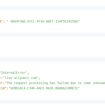
d"
:
" 40A4F36D-A7CC-473A-88E7-154F92242566"
"InternalError"
,
"
:
"live.aliyuncs.com"
,
e"
:
"The request processing has failed due to some unknow
tId"
:
"6EBD1AC4-C34D-4AE1-963E-B688A228BE31"