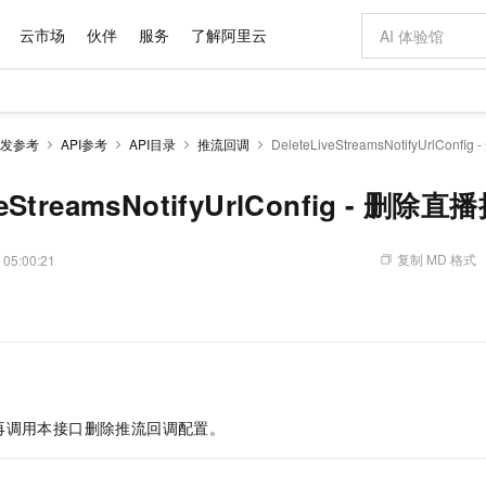
云市场
伙伴
服务
了解阿里云
AI 特惠
数据与 API
成为产品伙伴
企业增值服务
最佳实践
价格计算器
AI 场景体
基础软件
产品伙伴合
阿里云认证
市场活动
配置报价
大模型
发参考
API参考
API目录
推流回调
DeleteLiveStreamsNotifyUrlCo
自助选配和估算价格
步到位
域名与网站
智启 AI 普惠权益
产品生态集成认证中心
企业支持计划
云上春晚
Qwen Audio：打造专属 AI 语音助手
千问官方 MaaS 平台，为开发者和 Agent 而生，新用户赠送 1 亿 + tokens 额度
云服务器 EC
一句话生成原生
AI Coding
阿里云Maa
2026 阿里云
为企业打
数据集
Windows
大模型认证
模型
NEW
NEW
格式还原
值低价云产品抢先购
提供智能易用的域名与建站服务
至高享 1亿+免费 tokens，加速 Al 应用落地
Qwen-Audio-3.0-Realtime 端到端实时语音角色扮演
安全可靠、弹
输入一句话想法,
智能编程，一键
iveStreamsNotifyUrlConfig - 
产品生态伙伴
专家技术服务
云上奥运之旅
弹性计算合作
阿里云中企出
手机三要素
宝塔 Linux
全部认证
价格优势
开源旗舰模型
对象存储 OSS
即刻拥有 DeepSeek-V4-Pro
阿里云 OPC 创新助力计划
云数据库 RD
一键部署幻兽
AI 电商营销
产品生态伙伴工作台
企业增值服务台
云栖战略参考
云存储合作计
云栖大会
身份实名认证
CentOS
训练营
推动算力普惠，释放技术红利
的大模型服务
最高返9万
真正可用的 1M 上下文,一次完成代码全链路开发
轻松解锁专属 DeepSeek-V4-Pro
至高百万元 Token 补贴，加速一人公司成长
稳定、安全、高性价比、高性能的云存储服务
一键购买专属
从图文生成到
复制 MD 格式
 05:00:21
云上的中国
数据库合作计
活动全景
短信
Docker
图片和
自进化智能体
人工智能平台 PAI
5 分钟轻松部署专属 QwenPaw
Token Plan 模型订阅计划
Qoder
高效搭建 AI
AI 广告创作
企业成长
大模型
NEW
HOT
信息公告
。
看见新力量
云网络合作计
OCR 文字识别
JAVA
级电脑
越聪明
证享300元代金券
一站式AI开发、训练和推理服务
Qwen3.8-Max 首发尝鲜，限时加量 10 倍，夜间低至2折
从聊天伙伴进化为能主动干活的本地数字员工
面向真实软件
图文、视频一
Kimi-K3
HappyHors
NEW
魔搭 Mode
loud
服务实践
官网公告
Kimi 最新旗舰模型，长程编程与推理利器
让文字生成流
金融模力时刻
Salesforce O
版
发票查验
全能环境
Qoder CN
Claude Code + GStack 打造工程团队
千问办公，限时限量积分加倍
云原生数据库 P
低代码高效构
AI 建站
NEW
作计划
计划
创新中心
魔搭 ModelSc
健康状态
让AI从“聊天伙伴”进化为能干活的“数字员工”
覆盖公网/内网、递归/权威、移动APP等全场景解析服务
安装技能 GStack，拥有专属 AI 工程团队
你的AI工作搭子，覆盖日常办公高频场景
基于千问大模型等，支持代码智能生成、研发智能问答
0 代码专业建
客户案例
天气预报查询
操作系统
Deepseek-v4-pro
HappyHors
态合作计划
再调用本接口删除推流回调配置。
态智能体模型
旗舰 MoE 大模型，百万上下文与顶尖推理能力
图生视频，流
Compute
同享
容器服务 Kubernetes 版 ACK
万小智 AI 建站低至 15元/月
云防火墙
AI 短剧/漫剧
快递物流查询
WordPress
成为服务伙
高校合作
式云数据仓库
点，立即开启云上创新
提供一站式管理容器应用的 K8s 服务
送.CN域名，送备案服务码
云原生的云上
AI助力短剧
GLM-5.2
Wan2.7-T
Ubuntu