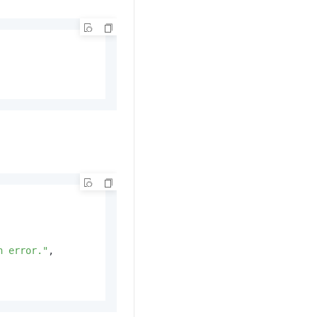
n error."
,