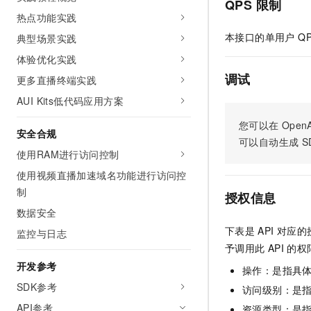
QPS 限制
AI 产品 免费试用
网络
安全
云开发大赛
热点功能实践
Tableau 订阅
1亿+ 大模型 tokens 和 
本接口的单用户 Q
典型场景实践
可观测
入门学习赛
中间件
AI空中课堂在线直播课
140+云产品 免费试用
体验优化实践
大模型服务
上云与迁云
产品新客免费试用，最长1
数据库
调试
更多直播终端实践
生态解决方案
千问AI平台-Token Plan
企业出海
大模型ACA认证体验
AUI Kits低代码应用方案
大数据计算
助力企业全员 AI 认知与能
行业生态解决方案
政企业务
您可以在
OpenA
媒体服务
安全合规
千问AI平台-模型体验
开发者生态解决方案
可以自动生成
S
在线体验全尺寸、多种模态
使用RAM进行访问控制
企业服务与云通信
AI 开发和 AI 应用解决
使用视频直播加速域名功能进行访问控
Happy 系列大模型
域名与网站
制
授权信息
数据安全
终端用户计算
下表是
API
对应的
监控与日志
Serverless
大模型解决方案
予调用此
API
的权
开发参考
开发工具
操作：是指具
快速部署 Dify，高效搭建 
SDK参考
访问级别：是指
迁移与运维管理
API参考
资源类型：是