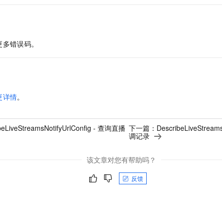
更多错误码。
更详情
。
beLiveStreamsNotifyUrlConfig - 查询直播
下一篇：
DescribeLiveStrea
调记录
该文章对您有帮助吗？
反馈