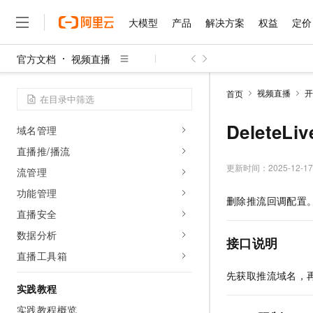
云导播中心
大模型
产品
解决方案
权益
定价
AI实时互动
广目监播
官方文档
视频直播
大模型
产品
解决方案
权益
定价
云市场
伙伴
服务
了解阿里云
精选产品
精选解决方案
普惠上云
产品定价
精选商城
成为销售伙伴
售前咨询
为什么选择阿里云
功能特性
千问AI平台
视频直播
开
首页
了解云产品的定价详情
大模型服务平台百炼
睿译宝，AI翻译排版一
普惠上云 官方力荐
分销伙伴
在线服务
网站建设
什么是云计算
直播功能概览
大
大模型服务与应用平台
上传文档即自动完成翻译和
云服务器38元/年起，超
DeleteL
域名管理
咨询伙伴
多端小程序
技术领先
云上成本管理
售后服务
直播推/播流
千问大模型
GLM-5.2：长任务时代
官方推荐返现计划
大模型
大模型
精选产品
精选解决方案
Salesforce 国际版订阅
稳定可靠
管理和优化成本
多元化、高性能、安全可靠
推荐新用户得奖励，单订单
更新时间：
2025-12-17
销售伙伴合作计划
流管理
自助服务
友盟天域
安全合规
人工智能与机器学习
AI
文本生成
功能管理
无影云电脑
Hermes Agent，打造
云工开物
删除推流回调配置
无影生态合作计划
在线服务
观测云
分析师报告
随时随地安全接入的云上超
自主进化，持久记忆，越用
高校专属算力普惠，学生认
直播安全
计算
互联网应用开发
Qwen3.8-Max
HOT
Salesforce On Alibaba C
工单服务
智能体时代全能旗舰模型
Tuya 物联网平台阿里云
研究报告与白皮书
数据分析
云解析DNS
快速拥有专属 OpenClaw
Consulting Partner 合
接口说明
大数据
容器
免费试用
短信专区
直播工具箱
蓝凌 OA
Qwen3.7-Plus
AI 大模型销售与服务生
现代化应用
存储
天池大赛
先获取推流域名，
能看、能想、能动手的多模
云原生大数据计算服务 Max
解决方案免费试用 新老
电子合同
实践教程
面向分析的企业级SaaS模
最高领取价值200元试用
安全
网络与CDN
AI 算法大赛
Qwen3-VL-Plus
实践教程概览
畅捷通