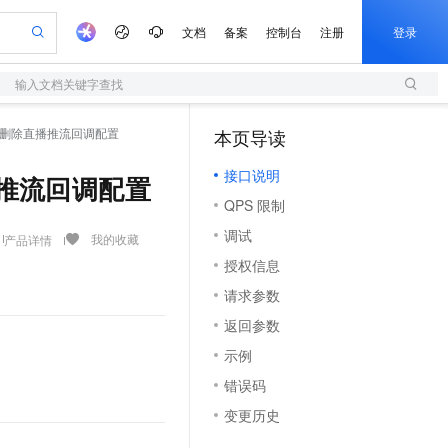
文档
备案
控制台
注册
登录
输入文档关键字查找
验
作计划
器
AI 活动
专业服务
服务伙伴合作计划
开发者社区
加入我们
服务平台百炼
阿里云 OPC 创新助力计划
nfig - 删除直播推流回调配置
本页导读
（1）
一站式生成采购清单，支持单品或批量购买
S
可编辑精美 PPT 文稿
S产品伙伴计划（繁花）
峰会
造的大模型服务与应用开发平台
轻量应用服务器
Agency Agents：拥有专属领域专家
AI 生产力先锋
Al MaaS 服务伙伴赋能合作
域名
博文
Careers
至高可申请百万元
接口说明
性可伸缩的云计算服务
 轻松生成专业的 PPT
开启高性价比 AI 编程新体验
先锋实践拓展 AI 生产力的边界
快速构建应用程序和网站，即刻迈出上云第一步
多领域专家智能体,一键组建 AI 虚拟交付团队
删除直播推流回调配置
Token 补贴，五大权
计划
海大会
伙伴信用分合作计划
商标
问答
社会招聘
QPS 限制
益加速 OPC 成功
S
帕鲁游戏服务器
数字证书管理服务（原SSL证书）
HappyHorse 打造一站式影视创作平台
飞天发布时刻
HOT
划
备案
电子书
校园招聘
调试
联机服务器，轻松开启游戏
视频创作，一键激活电商全链路生产力
全托管，含MySQL、PostgreSQL、SQL Server、MariaDB多引擎
实现全站HTTPS，呈现可信的WEB访问
所见，即是所愿
可视化编排打通从文字构思到成片全链路闭环
我的收藏
产品详情
更多支持
划
公司注册
镜像站
授权信息
视频生成
语音识别与合成
 智能体与工作流应用
短信服务
漫剧工坊：一站式动画创作平台
AI 实训营
合作伙伴培训与认证
请求参数
划
上云迁移
的智能体编程平台
站生成，高效打造优质广告素材
通过阿里云百炼高效搭建AI应用,助力高效开发
快速生产连贯的高质量长漫剧
从基础到进阶，Agent 创客手把手教你
国内短信简单易用，安全可靠，秒级触达，全球覆盖200+国家和地区。
e-1.1-T2V
Qwen3-TTS-Flash
lScope
我要反馈
查询合作伙伴
返回参数
畅细腻的高质量视频
离线语音合成大模型，多语言方言自适应，低延迟高稳定
n Alibaba Cloud ISV 合作
代维服务
olarDB
建企业门户网站
大数据开发治理平台 DataWorks
10 分钟搭建微信、支付宝小程序
示例
创新加速
ope
登录合作伙伴管理后台
我要建议
站，无忧落地极速上线
以可视化方式快速构建移动和 PC 门户网站
100%兼容MySQL、PostgreSQL，兼容Oracle，支持集中和分布式
高效部署网站，快速应用到小程序
Data Agent 驱动的一站式 Data+AI 开发治理平台
e-1.1-I2V
Cosyvoice-V3-Flash
错误码
安全
畅自然，细节丰富
高表现力语音合成大模型，语音克隆听感自然
我要投诉
上云场景组合购
伴
变更历史
边界网络安全防护产品
漫剧创作，剧本、分镜、视频高效生成
覆盖90%+业务场景，专享组合折扣价
2V
VPN
Fun-ASR