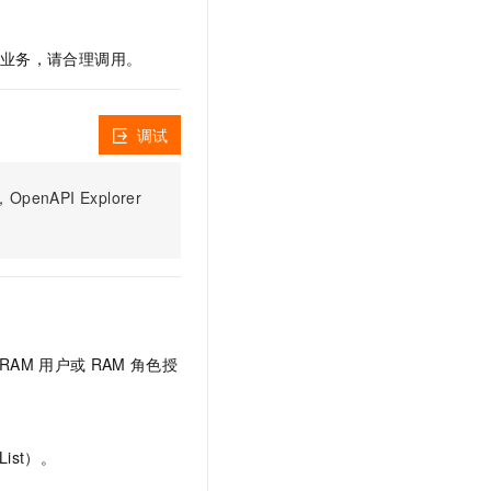
文戏情感细腻自然，动作戏激烈拳拳到肉，实现更强表演能力
支持中英文自由切换，具备更强的噪声鲁棒性
云聚AI 严选权益
SSL 证书
，一键激活高效办公新体验
精选AI产品，从模型到应用全链提效
您的业务，请合理调用。
堡垒机
AI 用量加速计划
应用
防火墙
、识别商机，让客服更高效、服务更出色。
新老同享，达量后返
调试
千问办公
主机安全
NEW
的智能体编程平台
一站式AI生产力平台
PI Explorer
AI 应用及服务市场
伶鹊
企业级人与Agent协作平台，接入和调度多个数字员工
智能客服平台，对话机器人、对话分析、智能外呼
AI 应用
大模型服务平台百炼 - 全妙
大模型
应用创作平台
多模态内容创作工具，已接入 DeepSeek
自然语言处理
RAM
用户或
RAM
角色授
数据标注
机器学习
息提取
与 AI 智能体进行实时音视频通话
ist）。
从文本、图片、视频中提取结构化的属性信息
构建支持视频理解的 AI 音视频实时通话应用