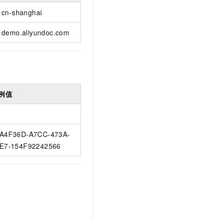
cn-shanghai
demo.aliyundoc.com
例值
A4F36D-A7CC-473A-
E7-154F92242566