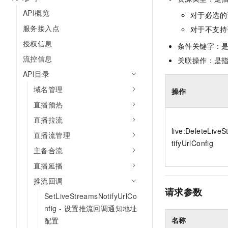
10 分钟在聊天系统中增加
专有云
API概览
对于必选的
服务接入点
对于不支持
授权信息
条件关键字：
流控信息
关联操作：是
API目录
域名管理
操作
直播预热
直播拉流
live:DeleteLive
直播流管理
tifyUrlConfig
主备合流
直播延播
推流回调
请求参数
SetLiveStreamsNotifyUrlCo
nfig - 设置推流回调通知地址
名称
配置