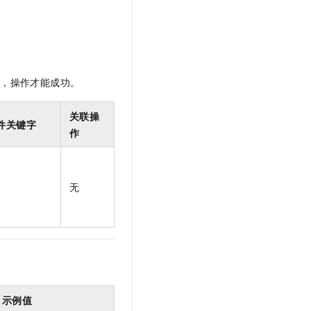
t.diy 一步搞定创意建站
构建大模型应用的安全防护体系
通过自然语言交互简化开发流程,全栈开发支持
通过阿里云安全产品对 AI 应用进行安全防护
限，操作才能成功。
关联操
件关键字
作
无
示例值