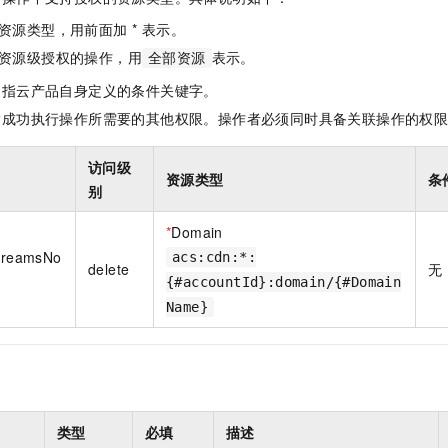
一个 AI 助手
即刻拥有 DeepSeek-R1 满血版
超强辅助，Bol
资源类型，用前面加 * 表示。
在企业官网、通讯软件中为客户提供 AI 客服
多种方案随心选，轻松解锁专属 DeepSeek
资源级授权的操作，用
表示。
全部资源
是指云产品自身定义的条件关键字。
指成功执行操作所需要的其他权限。操作者必须同时具备关联操作的权
访问级
资源类型
条
别
*
Domain
StreamsNo
acs:cdn:*:
delete
无
{#accountId}:domain/{#Domain
Name}
类型
必填
描述