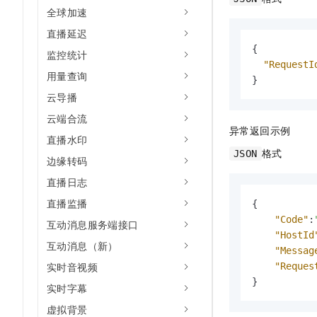
全球加速
直播延迟
{
监控统计
"RequestI
用量查询
}
云导播
云端合流
异常返回示例
直播水印
格式
JSON
边缘转码
直播日志
直播监播
{
"Code"
:
互动消息服务端接口
"HostId
互动消息（新）
"Messag
实时音视频
"Reques
}
实时字幕
虚拟背景