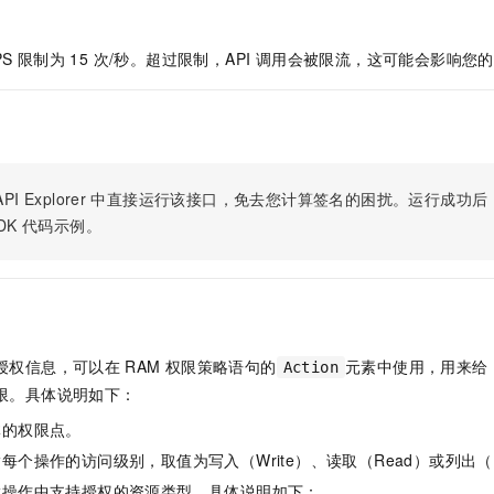
服务生态伙伴
视觉 Coding、空间感知、多模态思考等全面升级
1M上下文，专为长程任务能力而生
云工开物
企业应用
Night Plan 支持 Qwen 3.8-Max
AI 办公
NEW
Red Hat
30+ 款产品免费体验
夜间 5 折，Qwen/Meoo/TokenPlan 客户专享
AI智能应用
科研合作
PS 限制为 15 次/秒。超过限制，API 调用会被限流，这可能会影响
ERP
堂（旗舰版）
SUSE
智能客服
AI 应用构建
大模型原生
CRM
2个月
自动承接线索
建站小程序
Qoder
大模型服务平台百炼-应用模版
OA 办公系统
HOT
NEW
面向真实软件
个人版上线、团队版降价；千问3.8-Max首发发尝鲜
丰富多元化的应用模版和解决方案
力提升
财税管理
模板建站
PI Explorer
中直接运行该接口，免去您计算签名的困扰。运行成功后，OpenA
万有无界
大模型服务平台百炼-智能体
400电话
定制建站
DK
代码示例。
的模型效果
灵活可视化地构建企业级 Agent
方案
广告营销
模板小程序
秒悟
人工智能平台 PAI
定制小程序
云端极速 AI 
新一代 AI 视频生成模型，深度适配广告营销等场景
AI Native 的算法工程平台，一站式完成建模、训练、推理服务部署
APP 开发
授权信息，可以在
RAM
权限策略语句的
元素中使用，用来给
Action
建站系统
限。具体说明如下：
体的权限点。
AI 应用
10分钟微调：让0.6B模型媲美235B模型
多模态数据信
每个操作的访问级别，取值为写入（Write）、读取（Read）或列出（L
依托云原生高可用架构,实现Dify私有化部署
用1%尺寸在特定领域达到大模型90%以上效果
指操作中支持授权的资源类型。具体说明如下：