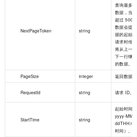
查询最多返回
数据，当要
超过 500
数据会提供
NextPageToken
string
据的起始
请求时传入该
将从上一次
下一行继续
的数据。
PageSize
integer
返回数据
RequestId
string
请求 ID。
起始时间
yyyy-MM-
StartTime
string
ddTHH:m
时间）。