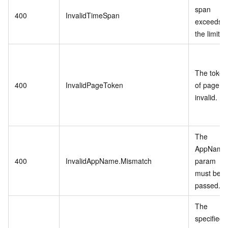
span
400
InvalidTimeSpan
exceeds
the limit.
The token
400
InvalidPageToken
of page is
invalid.
The
AppName
400
InvalidAppName.Mismatch
param
must be
passed.
The
specified