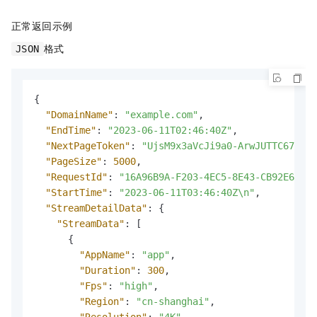
正常返回示例
格式
JSON
{
"DomainName"
:
"example.com"
,
"EndTime"
:
"2023-06-11T02:46:40Z"
,
"NextPageToken"
:
"UjsM9x3aVcJi9a0-ArwJUTTC67C***
"PageSize"
:
5000
,
"RequestId"
:
"16A96B9A-F203-4EC5-8E43-CB92E68F4C
"StartTime"
:
"2023-06-11T03:46:40Z\n"
,
"StreamDetailData"
:
{
"StreamData"
:
[
{
"AppName"
:
"app"
,
"Duration"
:
300
,
"Fps"
:
"high"
,
"Region"
:
"cn-shanghai"
,
"Resolution"
:
"4K"
,