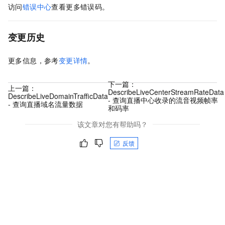
访问
错误中心
查看更多错误码。
变更历史
更多信息，参考
变更详情
。
下一篇：
上一篇：
DescribeLiveCenterStreamRateData
DescribeLiveDomainTrafficData
- 查询直播中心收录的流音视频帧率
- 查询直播域名流量数据
和码率
该文章对您有帮助吗？
反馈