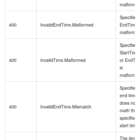
malformed
Specified
400
InvalidEndTime.Malformed
EndTime i
malformed
Specified
StartTime
400
InvalidTime.Malformed
or EndTi
is
malformed
Specified
end time
does not
400
InvalidEndTime.Mismatch
math the
specified
start time.
The time