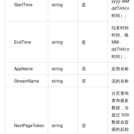
yyyy-MM-
StartTime
string
是
dd
T
HH:mm
时间）。
结束时间。
时间。格式为
EndTime
string
是
MM-
ddTHH:mm
时间）。
AppName
string
否
应用名称。
StreamName
string
否
流的名称。
分页查询 t
查询最多返回
数据，当要
超过 500
数据会提供
NextPageToken
string
否
据的起始索