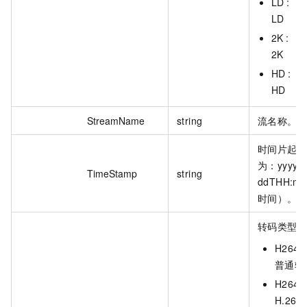
LD :
LD
2K :
2K
HD :
HD
StreamName
string
流名称。
时间片起始
为：yyyy-
TimeStamp
string
ddTHH:m
时间）。
转码类型
H264S
普通转
H264
H.26