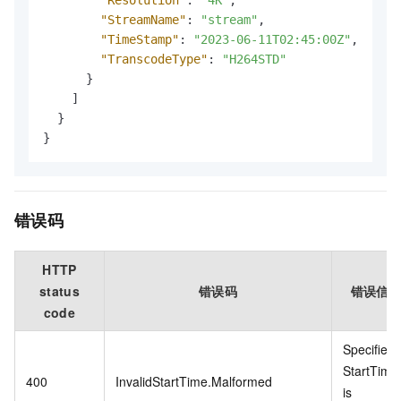
"StreamName"
:
"stream"
,
"TimeStamp"
:
"2023-06-11T02:45:00Z"
,
"TranscodeType"
:
"H264STD"
}
]
}
}
错误码
HTTP
status
错误码
错误信
code
Specified
StartTime
400
InvalidStartTime.Malformed
is