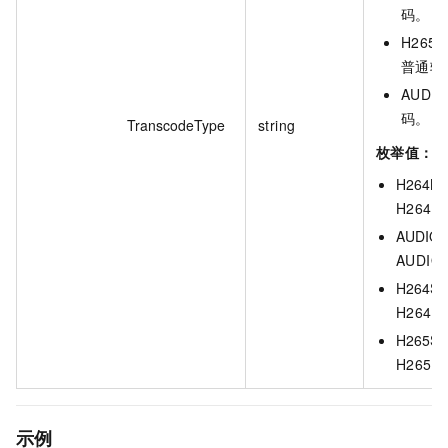
码。
H265S
普通转
AUDI
码。
TranscodeType
string
枚举值：
H264NB
H264N
AUDIO :
AUDIO
H264ST
H264S
H265ST
H265S
示例