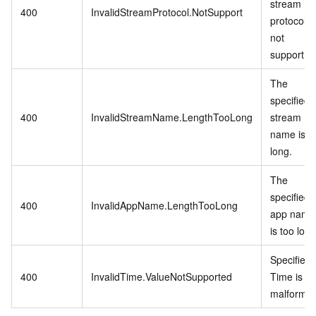
stream
400
InvalidStreamProtocol.NotSupport
protocol is
not
support.
The
specified
400
InvalidStreamName.LengthTooLong
stream
name is t
long.
The
specified
400
InvalidAppName.LengthTooLong
app name
is too long
Specified
400
InvalidTime.ValueNotSupported
Time is
malformed