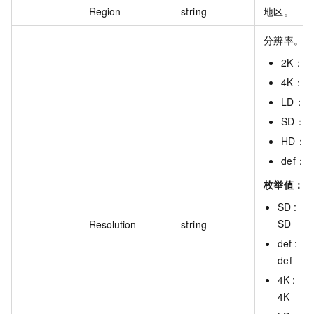
Region
string
地区。
分辨率。
2K：2
4K：4
LD：
SD：
HD：
def：
枚举值：
SD :
SD
Resolution
string
def :
def
4K :
4K