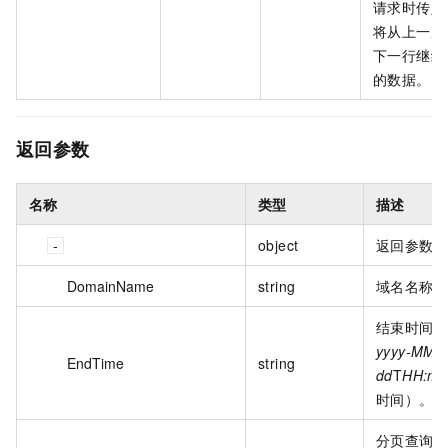
请求时传入该
将从上一次
下一行继续
的数据。
返回参数
名称
类型
描述
object
返回参数。
DomainName
string
域名名称。
结束时间
yyyy-MM-
EndTime
string
dd
T
HH:mm
时间）。
分页查询 t