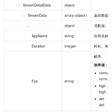
StreamDetailData
object
StreamData
array<object>
返回数据
object
流数据。
AppName
string
应用名称。
Duration
integer
时长。单
帧率。
枚举值：
normal :
normal
Fps
string
high :
high
def :
def